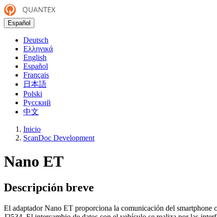
Español
Deutsch
Ελληνικά
English
Español
Français
日本語
Polski
Русский
中文
Inicio
ScanDoc Development
Nano ET
Descripción breve
El adaptador Nano ET proporciona la comunicación del smartphone o 
J2534. El intercambio de datos con el vehículo se realiza por las in