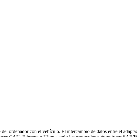
del ordenador con el vehículo. El intercambio de datos entre el adap
terfaces CAN, Ethernet o Kline, según los protocolos automotrices SAE/I