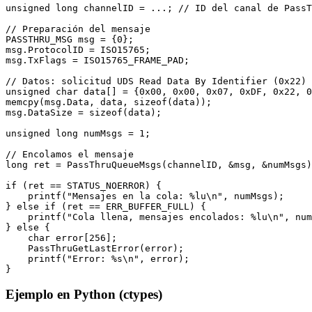
unsigned long channelID = ...; // ID del canal de PassT
// Preparación del mensaje

PASSTHRU_MSG msg = {0};

msg.ProtocolID = ISO15765;

msg.TxFlags = ISO15765_FRAME_PAD;

// Datos: solicitud UDS Read Data By Identifier (0x22)

unsigned char data[] = {0x00, 0x00, 0x07, 0xDF, 0x22, 0
memcpy(msg.Data, data, sizeof(data));

msg.DataSize = sizeof(data);

unsigned long numMsgs = 1;

// Encolamos el mensaje

long ret = PassThruQueueMsgs(channelID, &msg, &numMsgs)
if (ret == STATUS_NOERROR) {

    printf("Mensajes en la cola: %lu\n", numMsgs);

} else if (ret == ERR_BUFFER_FULL) {

    printf("Cola llena, mensajes encolados: %lu\n", num
} else {

    char error[256];

    PassThruGetLastError(error);

    printf("Error: %s\n", error);

}
Ejemplo en Python (ctypes)