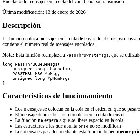
Encolado de mensajes en la cola del canal para su transmisión
Última modificación:
13 de enero de 2026
Descripción
La función coloca mensajes en la cola de envío del dispositivo pass-thr
contiene el número real de mensajes encolados.
Nota:
Esta función reemplaza a
, que se utiliz
PassThruWriteMsgs
long PassThruQueueMsgs(

    unsigned long ChannelID,

    PASSTHRU_MSG *pMsg,

    unsigned long *pNumMsgs

)
Características de funcionamiento
Los mensajes se colocan en la cola en el orden en que se pasaron
El mensaje debe caber por completo en la cola de envío
La función
no espera
a que se libere espacio en la cola
Las estructuras a las que apunta
no se modifican
pMsg
Los mensajes pasados mediante esta función tienen
menor pri