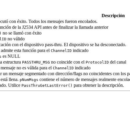
Descripción
ecutó con éxito. Todos los mensajes fueron encolados.
nción de la J2534 API antes de finalizar la llamada anterior
no se llamó con éxito
)
no válido
lID
ación con el dispositivo pass-thru. El dispositivo se ha desconectado.
 admite esta función para el
indicado
ChannelID
es NULL
s
a estructura
no coincide con el
del canal
PASSTHRU_MSG
ProtocolID
 mensaje no es válida para el
indicado
ChannelID
ar un mensaje segmentado con dirección/flags no coincidentes con los 
está llena.
contiene el número de mensajes realmente encola
pNumMsgs
ado. Utilice
para obtener la descripción.
PassThruGetLastError()