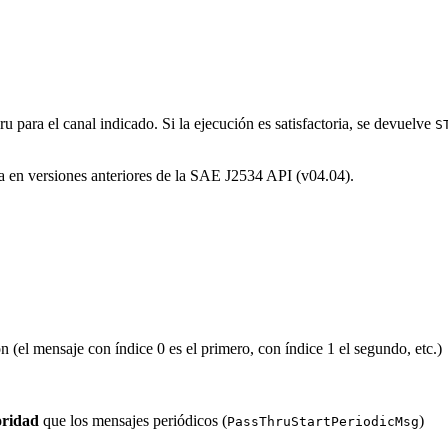
u para el canal indicado. Si la ejecución es satisfactoria, se devuelve
S
aba en versiones anteriores de la SAE J2534 API (v04.04).
 (el mensaje con índice 0 es el primero, con índice 1 el segundo, etc.)
oridad
que los mensajes periódicos (
)
PassThruStartPeriodicMsg