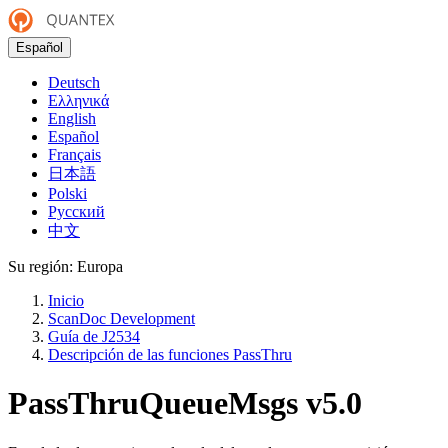
Español
Deutsch
Ελληνικά
English
Español
Français
日本語
Polski
Русский
中文
Su región:
Europa
Inicio
ScanDoc Development
Guía de J2534
Descripción de las funciones PassThru
PassThruQueueMsgs
v5.0