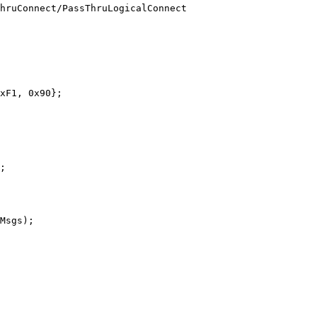
hruConnect/PassThruLogicalConnect

xF1, 0x90};

;

Msgs);
