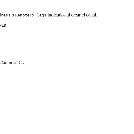
o
indicados al crear el canal.
dress
RemoteTxFlags
.
WED
.
lConnect()