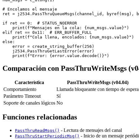
# Encolamos el mensaje

ret = j2534.PassThruQueueMsgs(channel_id, byref(msg), b
if ret == 0:  # STATUS_NOERROR

    print(f"Mensajes en la cola: {num_msgs.value}")

elif ret == 0x11:  # ERR_BUFFER_FULL

    print(f"Cola llena, encolados: {num_msgs.value}")

else:

    error = create_string_buffer(256)

    j2534.PassThruGetLastError(error)

    print(f"Error: {error.value.decode()}")
Comparación con PassThruWriteMsgs (v0
Característica
PassThruWriteMsgs (v04.04)
Comportamiento
Llamada bloqueante con tiempo de espera
Parámetro Timeout
Sí
Soporte de canales lógicos
No
Funciones relacionadas
- Lectura de mensajes del canal
PassThruReadMsgs()
- Inicio de un mensaje periód
PassThruStartPeriodicMsg()