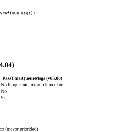
yref(num_msgs))

4.04)
PassThruQueueMsgs (v05.00)
No bloqueante, retorno inmediato
No
Sí
ico (mayor prioridad)