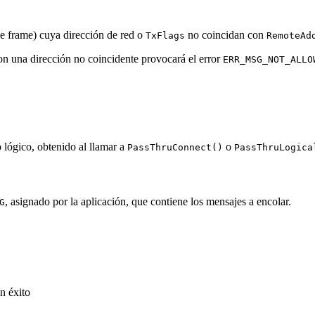
e frame) cuya dirección de red o
no coincidan con
TxFlags
RemoteAd
n una dirección no coincidente provocará el error
ERR_MSG_NOT_ALLO
 lógico, obtenido al llamar a
o
PassThruConnect()
PassThruLogica
, asignado por la aplicación, que contiene los mensajes a encolar.
G
n éxito