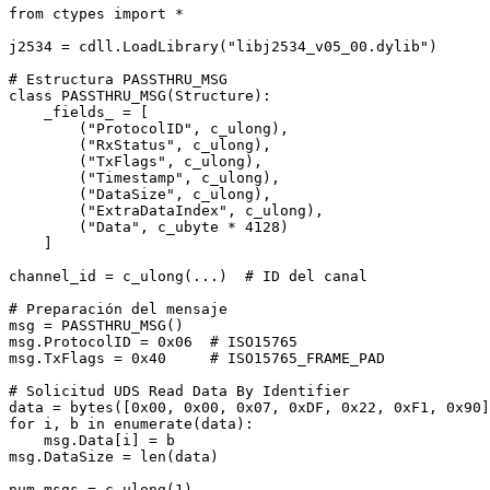
from ctypes import *

j2534 = cdll.LoadLibrary("libj2534_v05_00.dylib")

# Estructura PASSTHRU_MSG

class PASSTHRU_MSG(Structure):

    _fields_ = [

        ("ProtocolID", c_ulong),

        ("RxStatus", c_ulong),

        ("TxFlags", c_ulong),

        ("Timestamp", c_ulong),

        ("DataSize", c_ulong),

        ("ExtraDataIndex", c_ulong),

        ("Data", c_ubyte * 4128)

    ]

channel_id = c_ulong(...)  # ID del canal

# Preparación del mensaje

msg = PASSTHRU_MSG()

msg.ProtocolID = 0x06  # ISO15765

msg.TxFlags = 0x40     # ISO15765_FRAME_PAD

# Solicitud UDS Read Data By Identifier

data = bytes([0x00, 0x00, 0x07, 0xDF, 0x22, 0xF1, 0x90]
for i, b in enumerate(data):

    msg.Data[i] = b

msg.DataSize = len(data)

num_msgs = c_ulong(1)
