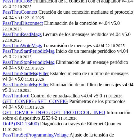
PassThruClose
Finalización de la conexión con el adaptador
v4.04
v5.0
22.10.2025
PassThruConnect
Creación de una conexión mediante el protocolo
v4.04
v5.0
22.10.2025
PassThruDisconnect
Eliminación de la conexión
v4.04
v5.0
22.10.2025
PassThruReadMsgs
Lectura de los mensajes recibidos
v4.04
v5.0
22.10.2025
PassThruWriteMsgs
Transmisión de mensajes
v4.04
22.10.2025
PassThruStartPeriodicMsg
Inicio de un mensaje periódico
v4.04
v5.0
22.10.2025
PassThruStopPeriodicMsg
Eliminación de un mensaje periódico
v4.04
v5.0
22.10.2025
PassThruStartMsgFilter
Establecimiento de un filtro de mensajes
v4.04
v5.0
11.01.2026
PassThruStopMsgFilter
Eliminación de un filtro de mensajes
v4.04
v5.0
22.10.2025
PassThruIoctl
Control de entrada-salida
v4.04
v5.0
11.01.2026
GET_CONFIG / SET_CONFIG
Parámetros de los protocolos
v4.04
v5.0
11.01.2026
GET_DEVICE_INFO / GET_PROTOCOL_INFO
Información
sobre el dispositivo
J2534-2
11.01.2026
DoIP (ISO 13400)
Diagnóstico a través de Ethernet
Quantex
11.01.2026
PassThruSetProgrammingVoltage
Ajuste de la tensión de