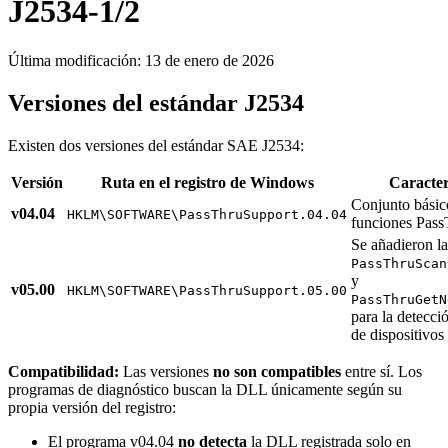
J2534-1/2
Última modificación:
13 de enero de 2026
Versiones del estándar J2534
Existen dos versiones del estándar SAE J2534:
Versión
Ruta en el registro de Windows
Caracter
Conjunto básic
v04.04
HKLM\SOFTWARE\PassThruSupport.04.04
funciones Pass
Se añadieron la
PassThruScan
y
v05.00
HKLM\SOFTWARE\PassThruSupport.05.00
PassThruGetN
para la detecci
de dispositivos
Compatibilidad:
Las versiones
no son compatibles
entre sí. Los
programas de diagnóstico buscan la DLL únicamente según su
propia versión del registro:
El programa v04.04
no detecta
la DLL registrada solo en