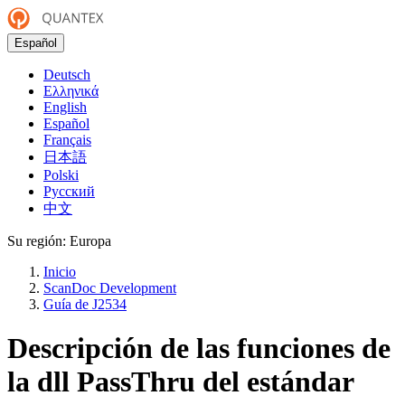
Español
Deutsch
Ελληνικά
English
Español
Français
日本語
Polski
Русский
中文
Su región:
Europa
Inicio
ScanDoc Development
Guía de J2534
Descripción de las funciones de
la dll PassThru del estándar