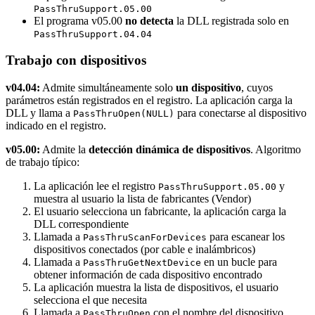
PassThruSupport.05.00
El programa v05.00
no detecta
la DLL registrada solo en
PassThruSupport.04.04
Trabajo con dispositivos
v04.04:
Admite simultáneamente solo
un dispositivo
, cuyos
parámetros están registrados en el registro. La aplicación carga la
DLL y llama a
para conectarse al dispositivo
PassThruOpen(NULL)
indicado en el registro.
v05.00:
Admite la
detección dinámica de dispositivos
. Algoritmo
de trabajo típico:
La aplicación lee el registro
y
PassThruSupport.05.00
muestra al usuario la lista de fabricantes (Vendor)
El usuario selecciona un fabricante, la aplicación carga la
DLL correspondiente
Llamada a
para escanear los
PassThruScanForDevices
dispositivos conectados (por cable e inalámbricos)
Llamada a
en un bucle para
PassThruGetNextDevice
obtener información de cada dispositivo encontrado
La aplicación muestra la lista de dispositivos, el usuario
selecciona el que necesita
Llamada a
con el nombre del dispositivo
PassThruOpen