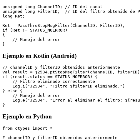
unsigned long ChannelID; // ID del canal

unsigned long FilterID;  // ID del filtro obtenido de P
long Ret;

Ret = PassThruStopMsgFilter(ChannelID, FilterID);

if (Ret != STATUS_NOERROR)

{

    // Manejo del error

}
Ejemplo en Kotlin (Android)
// channelID y filterID obtenidos anteriormente

val result = j2534.ptStopMsgFilter(channelID, filterID)

if (result.status == STATUS_NOERROR) {

    // Filtro eliminado correctamente

    Log.i("J2534", "Filtro $filterID eliminado.")

} else {

    // Manejo del error

    Log.e("J2534", "Error al eliminar el filtro: ${resu
}
Ejemplo en Python
from ctypes import *

# channelID y filterID obtenidos anteriormente
