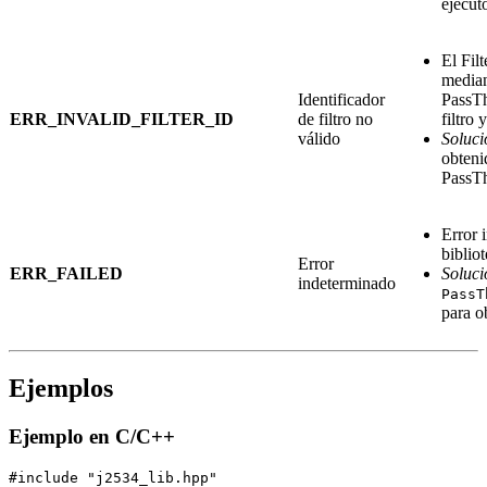
ejecut
El Fil
media
Identificador
PassTh
ERR_INVALID_FILTER_ID
de filtro no
filtro
válido
Soluci
obteni
PassTh
Error 
biblio
Error
ERR_FAILED
Soluci
indeterminado
PassT
para o
Ejemplos
Ejemplo en C/C++
#include "j2534_lib.hpp"
