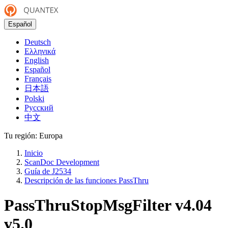
Español
Deutsch
Ελληνικά
English
Español
Français
日本語
Polski
Русский
中文
Tu región:
Europa
Inicio
ScanDoc Development
Guía de J2534
Descripción de las funciones PassThru
PassThruStopMsgFilter
v4.04
v5.0