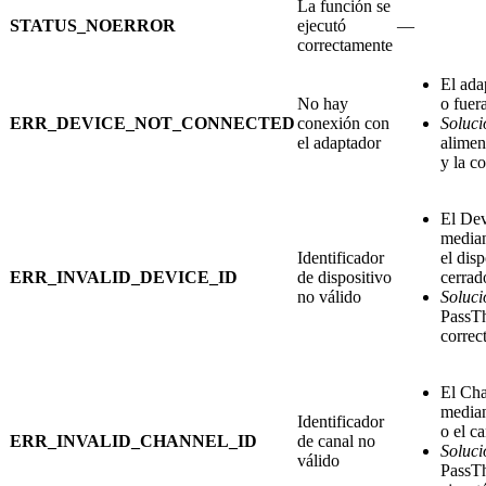
La función se
STATUS_NOERROR
ejecutó
—
correctamente
El ada
No hay
o fuer
ERR_DEVICE_NOT_CONNECTED
conexión con
Soluci
el adaptador
alimen
y la c
El Dev
media
Identificador
el disp
ERR_INVALID_DEVICE_ID
de dispositivo
cerrad
no válido
Soluci
PassTh
correc
El Cha
media
Identificador
o el c
ERR_INVALID_CHANNEL_ID
de canal no
Soluci
válido
PassT