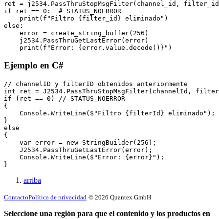
ret = j2534.PassThruStopMsgFilter(channel_id, filter_id
if ret == 0:  # STATUS_NOERROR

    print(f"Filtro {filter_id} eliminado")

else:

    error = create_string_buffer(256)

    j2534.PassThruGetLastError(error)

    print(f"Error: {error.value.decode()}")
Ejemplo en C#
// channelID y filterID obtenidos anteriormente

int ret = J2534.PassThruStopMsgFilter(channelId, filter
if (ret == 0) // STATUS_NOERROR

{

    Console.WriteLine($"Filtro {filterId} eliminado");

}

else

{

    var error = new StringBuilder(256);

    J2534.PassThruGetLastError(error);

    Console.WriteLine($"Error: {error}");

}
arriba
Contacto
Política de privacidad
© 2026 Quantex GmbH
Seleccione una región para que el contenido y los productos en