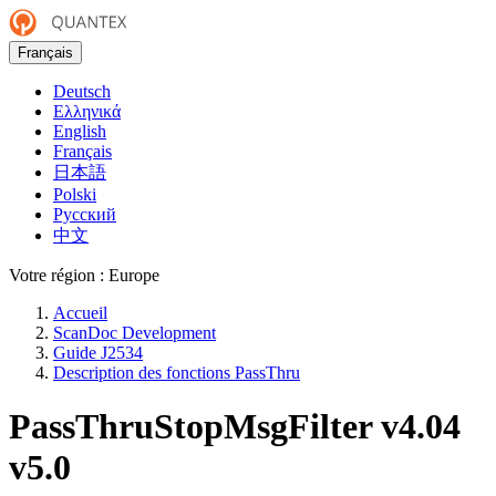
Français
Deutsch
Ελληνικά
English
Français
日本語
Polski
Русский
中文
Votre région :
Europe
Accueil
ScanDoc Development
Guide J2534
Description des fonctions PassThru
PassThruStopMsgFilter
v4.04
v5.0