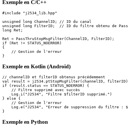
Exemple en C/C++
#include "j2534_lib.hpp"

unsigned long ChannelID; // ID du canal

unsigned long FilterID;  // ID du filtre obtenu de Pass
long Ret;

Ret = PassThruStopMsgFilter(ChannelID, FilterID);

if (Ret != STATUS_NOERROR)

{

    // Gestion de l'erreur

}
Exemple en Kotlin (Android)
// channelID et filterID obtenus précédemment

val result = j2534.ptStopMsgFilter(channelID, filterID)

if (result.status == STATUS_NOERROR) {

    // Filtre supprimé avec succès

    Log.i("J2534", "Filtre $filterID supprimé.")

} else {

    // Gestion de l'erreur

    Log.e("J2534", "Erreur de suppression du filtre : $
}
Exemple en Python