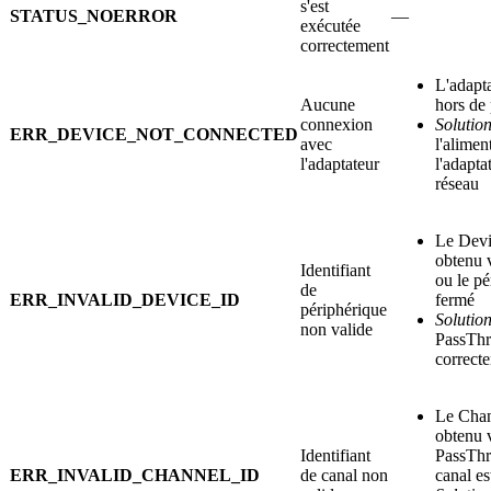
s'est
STATUS_NOERROR
—
exécutée
correctement
L'adapta
Aucune
hors de 
connexion
Solution
ERR_DEVICE_NOT_CONNECTED
avec
l'alimen
l'adaptateur
l'adapta
réseau
Le Devi
obtenu 
Identifiant
ou le pé
de
ERR_INVALID_DEVICE_ID
fermé
périphérique
Solution
non valide
PassThr
correct
Le Chan
obtenu 
Identifiant
PassThr
ERR_INVALID_CHANNEL_ID
de canal non
canal es