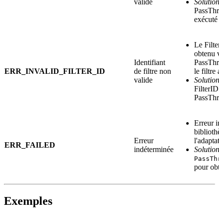
valide
Solution
PassThr
exécuté
Le Filte
obtenu 
Identifiant
PassThr
ERR_INVALID_FILTER_ID
de filtre non
le filtr
valide
Solution
FilterI
PassThr
Erreur i
bibliot
Erreur
l'adapta
ERR_FAILED
indéterminée
Solution
PassTh
pour obt
Exemples