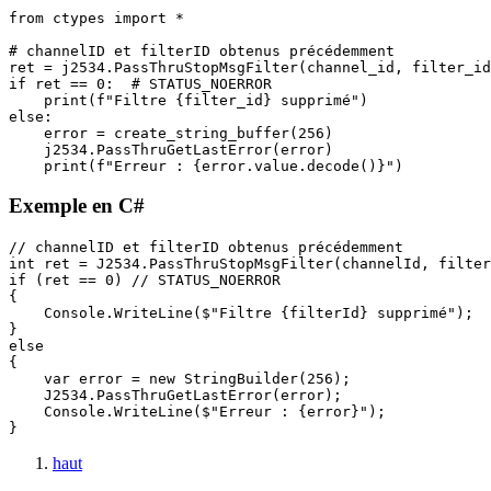
from ctypes import *

# channelID et filterID obtenus précédemment

ret = j2534.PassThruStopMsgFilter(channel_id, filter_id
if ret == 0:  # STATUS_NOERROR

    print(f"Filtre {filter_id} supprimé")

else:

    error = create_string_buffer(256)

    j2534.PassThruGetLastError(error)

    print(f"Erreur : {error.value.decode()}")
Exemple en C#
// channelID et filterID obtenus précédemment

int ret = J2534.PassThruStopMsgFilter(channelId, filter
if (ret == 0) // STATUS_NOERROR

{

    Console.WriteLine($"Filtre {filterId} supprimé");

}

else

{

    var error = new StringBuilder(256);

    J2534.PassThruGetLastError(error);

    Console.WriteLine($"Erreur : {error}");

}
haut