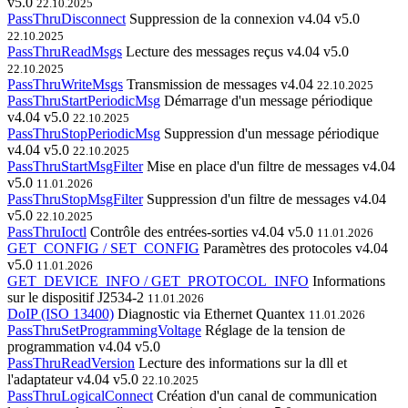
v5.0
22.10.2025
PassThruDisconnect
Suppression de la connexion
v4.04
v5.0
22.10.2025
PassThruReadMsgs
Lecture des messages reçus
v4.04
v5.0
22.10.2025
PassThruWriteMsgs
Transmission de messages
v4.04
22.10.2025
PassThruStartPeriodicMsg
Démarrage d'un message périodique
v4.04
v5.0
22.10.2025
PassThruStopPeriodicMsg
Suppression d'un message périodique
v4.04
v5.0
22.10.2025
PassThruStartMsgFilter
Mise en place d'un filtre de messages
v4.04
v5.0
11.01.2026
PassThruStopMsgFilter
Suppression d'un filtre de messages
v4.04
v5.0
22.10.2025
PassThruIoctl
Contrôle des entrées-sorties
v4.04
v5.0
11.01.2026
GET_CONFIG / SET_CONFIG
Paramètres des protocoles
v4.04
v5.0
11.01.2026
GET_DEVICE_INFO / GET_PROTOCOL_INFO
Informations
sur le dispositif
J2534-2
11.01.2026
DoIP (ISO 13400)
Diagnostic via Ethernet
Quantex
11.01.2026
PassThruSetProgrammingVoltage
Réglage de la tension de
programmation
v4.04
v5.0
PassThruReadVersion
Lecture des informations sur la dll et
l'adaptateur
v4.04
v5.0
22.10.2025
PassThruLogicalConnect
Création d'un canal de communication