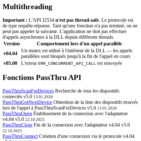
Multithreading
Important :
L'API J2534
n'est pas thread-safe
. Le protocole est
de type requête-réponse. Tant qu'une fonction n'a pas terminé, on ne
peut pas appeler la suivante. L'application ne doit pas effectuer
d'appels asynchrones à la DLL depuis différents threads.
Version
Comportement lors d'un appel parallèle
Un mutex est utilisé à l'intérieur de la DLL — les appels
v04.04
parallèles sont bloqués jusqu'à la fin de l'appel en cours
v05.00
L'erreur
est renvoyée
ERR_CONCURRENT_API_CALL
Fonctions PassThru API
PassThruScanForDevices
Recherche de tous les dispositifs
connectés
v5.0
13.01.2026
PassThruGetNextDevice
Obtention de la liste des dispositifs trouvés
lors de l'appel à PassThruScanForDevices
v5.0
13.01.2026
PassThruOpen
Établissement de la connexion avec l'adaptateur
v4.04
v5.0
22.10.2025
PassThruClose
Fin de la connexion avec l'adaptateur
v4.04
v5.0
22.10.2025
PassThruConnect
Création d'une connexion via le protocole
v4.04