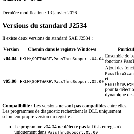
Dernière modification :
13 janvier 2026
Versions du standard J2534
Il existe deux versions du standard SAE J2534 :
Version
Chemin dans le registre Windows
Particul
Ensemble de ba
v04.04
HKLM\SOFTWARE\PassThruSupport.04.04
fonctions Pass
Ajout des fonc
PassThruScan
et
v05.00
HKLM\SOFTWARE\PassThruSupport.05.00
PassThruGetN
pour la détecti
dynamique des 
Compatibilité :
Les versions
ne sont pas compatibles
entre elles.
Les programmes de diagnostic recherchent la DLL uniquement
selon leur propre version du registre :
Le programme v04.04
ne détecte pas
la DLL enregistrée
uniquement dans
PassThruSupport.05.00