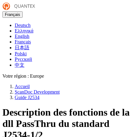
Français
Deutsch
Ελληνικά
English
Français
日本語
Polski
Русский
中文
Votre région :
Europe
Accueil
ScanDoc Development
Guide J2534
Description des fonctions de la
dll PassThru du standard
J2534-1/2