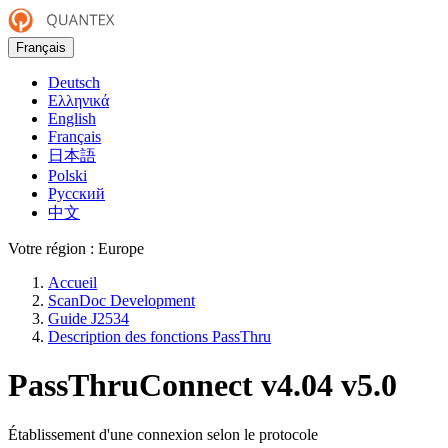
Français
Deutsch
Ελληνικά
English
Français
日本語
Polski
Русский
中文
Votre région :
Europe
Accueil
ScanDoc Development
Guide J2534
Description des fonctions PassThru
PassThruConnect
v4.04
v5.0
Établissement d'une connexion selon le protocole