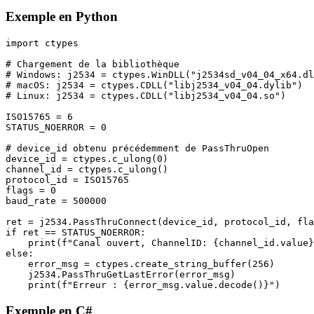
Exemple en Python
import ctypes

# Chargement de la bibliothèque

# Windows: j2534 = ctypes.WinDLL("j2534sd_v04_04_x64.dl
# macOS: j2534 = ctypes.CDLL("libj2534_v04_04.dylib")

# Linux: j2534 = ctypes.CDLL("libj2534_v04_04.so")

ISO15765 = 6

STATUS_NOERROR = 0

# device_id obtenu précédemment de PassThruOpen

device_id = ctypes.c_ulong(0)

channel_id = ctypes.c_ulong()

protocol_id = ISO15765

flags = 0

baud_rate = 500000

ret = j2534.PassThruConnect(device_id, protocol_id, fla
if ret == STATUS_NOERROR:

    print(f"Canal ouvert, ChannelID: {channel_id.value}
else:

    error_msg = ctypes.create_string_buffer(256)

    j2534.PassThruGetLastError(error_msg)

    print(f"Erreur : {error_msg.value.decode()}")
Exemple en C#