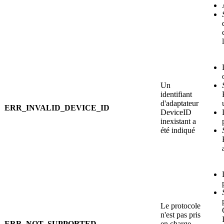
Un
identifiant
d'adaptateur
ERR_INVALID_DEVICE_ID
DeviceID
inexistant a
été indiqué
Le protocole
n'est pas pris
ERR_NOT_SUPPORTED
en charge