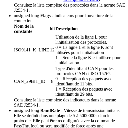
Consultez la liste complète des protocoles dans la norme SAE
J2534-1.
unsigned long
Flags
- Indicateurs pour l'ouverture de la
connexion.
Nom de la
bit
Description
constante
Utilisation de la ligne L pour
l'initialisation des protocoles.
0 = La ligne L et la ligne K sont
ISO9141_K_LINE
12
utilisées pour l'initialisation
1 = Seule la ligne K est utilisée pour
l'initialisation
Type d'identifiant CAN pour les
protocoles CAN et ISO 15765
0 = Réception des paquets avec
CAN_29BIT_ID
8
identifiant de 11 bits.
1 = Réception des paquets avec
identifiant de 29 bits.
Consultez la liste complète des indicateurs dans la norme
SAE J2534-1.
unsigned long
BaudRate
- Vitesse de transmission initiale.
Elle se définit dans une plage de 5 à 5000000 selon le
protocole. Elle peut être reconfigurée avec la commande
PassThruIoctl ou sera modifiée de force après une