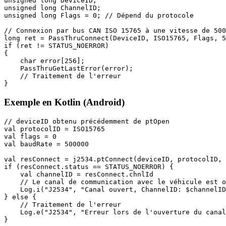
unsigned long DeviceID;

unsigned long ChannelID;

unsigned long Flags = 0; // Dépend du protocole

// Connexion par bus CAN ISO 15765 à une vitesse de 500
long ret = PassThruConnect(DeviceID, ISO15765, Flags, 5
if (ret != STATUS_NOERROR)

{

    char error[256];

    PassThruGetLastError(error);

    // Traitement de l'erreur

}
Exemple en Kotlin (Android)
// deviceID obtenu précédemment de ptOpen

val protocolID = ISO15765

val flags = 0

val baudRate = 500000

val resConnect = j2534.ptConnect(deviceID, protocolID, 
if (resConnect.status == STATUS_NOERROR) {

    val channelID = resConnect.chnlId

    // Le canal de communication avec le véhicule est o
    Log.i("J2534", "Canal ouvert, ChannelID: $channelID
} else {

    // Traitement de l'erreur

    Log.e("J2534", "Erreur lors de l'ouverture du canal
}