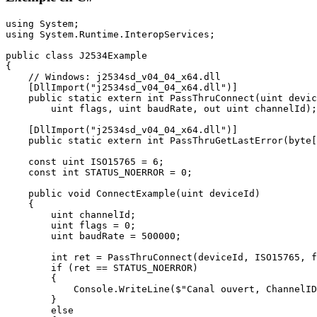
using System;

using System.Runtime.InteropServices;

public class J2534Example

{

    // Windows: j2534sd_v04_04_x64.dll

    [DllImport("j2534sd_v04_04_x64.dll")]

    public static extern int PassThruConnect(uint devic
        uint flags, uint baudRate, out uint channelId);

    [DllImport("j2534sd_v04_04_x64.dll")]

    public static extern int PassThruGetLastError(byte[
    const uint ISO15765 = 6;

    const int STATUS_NOERROR = 0;

    public void ConnectExample(uint deviceId)

    {

        uint channelId;

        uint flags = 0;

        uint baudRate = 500000;

        int ret = PassThruConnect(deviceId, ISO15765, f
        if (ret == STATUS_NOERROR)

        {

            Console.WriteLine($"Canal ouvert, ChannelID
        }

        else
