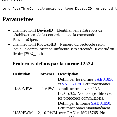
long PassThruConnect(unsigned long DeviceID, unsigned l
Paramètres
unsigned long
DeviceID
- Identifiant enregistré lors de
l'établissement de la connexion avec la commande
PassThruOpen.
unsigned long
ProtocolID
- Numéro du protocole selon
lequel la communication ultérieure sera effectuée. Il est tiré du
fichier j2534_lib.h
Protocoles définis par la norme J2534
Définition
broches
Description
Défini par les normes
SAE J1850
et
SAE J2178
. Peut fonctionner
J1850VPW
2 VPW
simultanément avec CAN et
ISO15765. Non compatible avec
les protocoles commutables.
Défini par la norme
SAE J1850
.
Peut fonctionner simultanément
J1850PWM
2, 10 PWM
avec CAN et ISO15765. Non