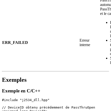
PassTh
automa
PassTh
et le c
Erreur
ERR_FAILED
interne
Exemples
Exemple en C/C++
#include "j2534_dll.hpp"

// DeviceID obtenu précédemment de PassThruOpen
