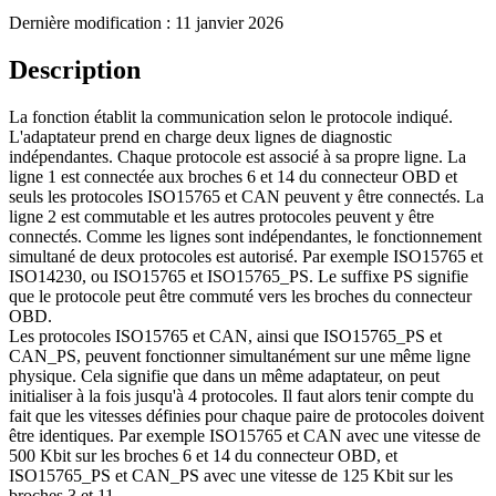
Dernière modification :
11 janvier 2026
Description
La fonction établit la communication selon le protocole indiqué.
L'adaptateur prend en charge deux lignes de diagnostic
indépendantes. Chaque protocole est associé à sa propre ligne. La
ligne 1 est connectée aux broches 6 et 14 du connecteur OBD et
seuls les protocoles ISO15765 et CAN peuvent y être connectés. La
ligne 2 est commutable et les autres protocoles peuvent y être
connectés. Comme les lignes sont indépendantes, le fonctionnement
simultané de deux protocoles est autorisé. Par exemple ISO15765 et
ISO14230, ou ISO15765 et ISO15765_PS. Le suffixe PS signifie
que le protocole peut être commuté vers les broches du connecteur
OBD.
Les protocoles ISO15765 et CAN, ainsi que ISO15765_PS et
CAN_PS, peuvent fonctionner simultanément sur une même ligne
physique. Cela signifie que dans un même adaptateur, on peut
initialiser à la fois jusqu'à 4 protocoles. Il faut alors tenir compte du
fait que les vitesses définies pour chaque paire de protocoles doivent
être identiques. Par exemple ISO15765 et CAN avec une vitesse de
500 Kbit sur les broches 6 et 14 du connecteur OBD, et
ISO15765_PS et CAN_PS avec une vitesse de 125 Kbit sur les
broches 3 et 11.