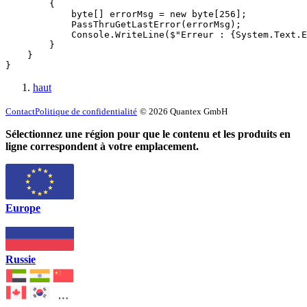
        {

            byte[] errorMsg = new byte[256];

            PassThruGetLastError(errorMsg);

            Console.WriteLine($"Erreur : {System.Text.E
        }

    }

}
haut
Contact
Politique de confidentialité
© 2026 Quantex GmbH
Sélectionnez une région pour que le contenu et les produits en
ligne correspondent à votre emplacement.
Europe
Russie