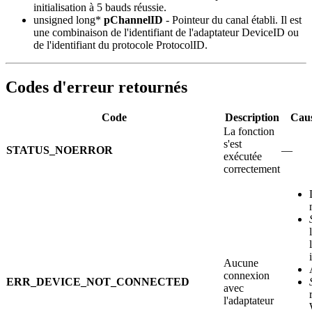
initialisation à 5 bauds réussie.
unsigned long*
pChannelID
- Pointeur du canal établi. Il est
une combinaison de l'identifiant de l'adaptateur DeviceID ou
de l'identifiant du protocole ProtocolID.
Codes d'erreur retournés
Code
Description
Caus
La fonction
s'est
STATUS_NOERROR
—
exécutée
correctement
Aucune
connexion
ERR_DEVICE_NOT_CONNECTED
avec
l'adaptateur