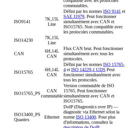
compatible avec les protocoles
commutables.
Défini par les normes
ISO 9141
et
SAE J1979
. Peut fonctionner
7K,15L
ISO9141
simultanément avec CAN et
Line
ISO15765. Non compatible avec
les protocoles commutables.
7K,15L
ISO14230
Line
Flux CAN brut. Peut fonctionner
6H,14L
CAN
simultanément avec tous les
CAN
protocoles.
Défini par les normes
ISO 15765-
6H,14L
4
et
ISO 14229-1 UDS
Peut
ISO15765
CAN
fonctionner simultanément avec
tous les protocoles.
Version commutable de ISO
CAN
15765. Peut fonctionner
ISO15765_PS
commutable
simultanément avec CAN et
ISO15765.
DoIP (Diagnostics over IP) —
diagnostic via Ethernet selon la
ISO13400_PS
Ethernet
norme
ISO 13400
. Pour plus
Quantex
d'informations, consultez la
description de DoIP
.