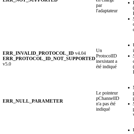
par
l'adaptateur
Un
ERR_INVALID_PROTOCOL_ID
v4.04
ProtocolID
ERR_PROTOCOL_ID_NOT_SUPPORTED
inexistant a
v5.0
été indiqué
Le pointeur
pChannelID
ERR_NULL_PARAMETER
n'a pas été
indiqué