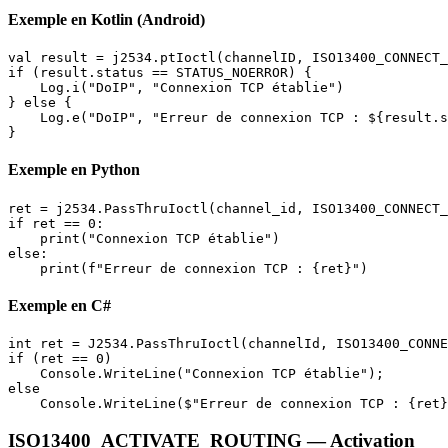
Exemple en Kotlin (Android)
val result = j2534.ptIoctl(channelID, ISO13400_CONNECT_
if (result.status == STATUS_NOERROR) {

    Log.i("DoIP", "Connexion TCP établie")

} else {

    Log.e("DoIP", "Erreur de connexion TCP : ${result.s
}
Exemple en Python
ret = j2534.PassThruIoctl(channel_id, ISO13400_CONNECT_
if ret == 0:

    print("Connexion TCP établie")

else:

    print(f"Erreur de connexion TCP : {ret}")
Exemple en C#
int ret = J2534.PassThruIoctl(channelId, ISO13400_CONNE
if (ret == 0)

    Console.WriteLine("Connexion TCP établie");

else

    Console.WriteLine($"Erreur de connexion TCP : {ret}
ISO13400_ACTIVATE_ROUTING — Activation