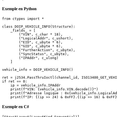
Exemple en Python
from ctypes import *

class DOIP_VEHICLE_INFO(Structure):

    _fields_ = [

        ("VIN", c_char * 18),

        ("LogicalAddr", c_ushort),

        ("EID", c_ubyte * 6),

        ("GID", c_ubyte * 6),

        ("FurtherAction", c_ubyte),

        ("SyncStatus", c_ubyte),

        ("IPAddr", c_ulong)

    ]

vehicle_info = DOIP_VEHICLE_INFO()

ret = j2534.PassThruIoctl(channel_id, ISO13400_GET_VEHI
if ret == 0:

    ip = vehicle_info.IPAddr

    print(f"VIN: {vehicle_info.VIN.decode()}")

    print(f"Adresse logique : 0x{vehicle_info.LogicalAd
    print(f"IP: {(ip >> 24) & 0xFF}.{(ip >> 16) & 0xFF}
Exemple en C#
[StructLayout(LayoutKind.Sequential)]
