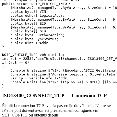
public struct DOIP_VEHICLE_INFO {

    [MarshalAs(UnmanagedType.ByValArray, SizeConst = 18
    public byte[] VIN;

    public ushort LogicalAddr;

    [MarshalAs(UnmanagedType.ByValArray, SizeConst = 6)
    public byte[] EID;

    [MarshalAs(UnmanagedType.ByValArray, SizeConst = 6)
    public byte[] GID;

    public byte FurtherAction;

    public byte SyncStatus;

    public uint IPAddr;

}

DOIP_VEHICLE_INFO vehicleInfo;

int ret = J2534.PassThruIoctl(channelId, ISO13400_GET_V
if (ret == 0)

{

    Console.WriteLine($"VIN: {Encoding.ASCII.GetString(
    Console.WriteLine($"Adresse logique : 0x{vehicleInf
    var ip = vehicleInfo.IPAddr;

    Console.WriteLine($"IP: {(ip >> 24) & 0xFF}.{(ip >>
}
ISO13400_CONNECT_TCP — Connexion TCP
Établit la connexion TCP avec la passerelle du véhicule. L'adresse
IP et le port doivent avoir été préalablement configurés via
SET_CONFIG ou obtenus depuis