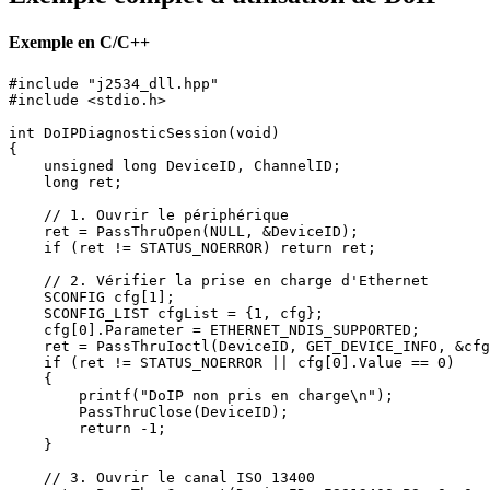
Exemple en C/C++
#include "j2534_dll.hpp"

#include <stdio.h>

int DoIPDiagnosticSession(void)

{

    unsigned long DeviceID, ChannelID;

    long ret;

    // 1. Ouvrir le périphérique

    ret = PassThruOpen(NULL, &DeviceID);

    if (ret != STATUS_NOERROR) return ret;

    // 2. Vérifier la prise en charge d'Ethernet

    SCONFIG cfg[1];

    SCONFIG_LIST cfgList = {1, cfg};

    cfg[0].Parameter = ETHERNET_NDIS_SUPPORTED;

    ret = PassThruIoctl(DeviceID, GET_DEVICE_INFO, &cfg
    if (ret != STATUS_NOERROR || cfg[0].Value == 0)

    {

        printf("DoIP non pris en charge\n");

        PassThruClose(DeviceID);

        return -1;

    }

    // 3. Ouvrir le canal ISO 13400
