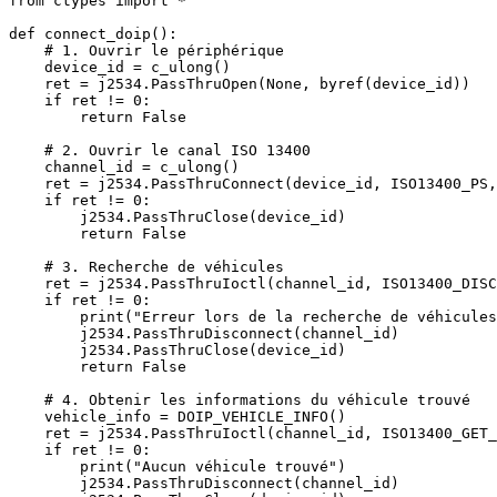
from ctypes import *

def connect_doip():

    # 1. Ouvrir le périphérique

    device_id = c_ulong()

    ret = j2534.PassThruOpen(None, byref(device_id))

    if ret != 0:

        return False

    # 2. Ouvrir le canal ISO 13400

    channel_id = c_ulong()

    ret = j2534.PassThruConnect(device_id, ISO13400_PS,
    if ret != 0:

        j2534.PassThruClose(device_id)

        return False

    # 3. Recherche de véhicules

    ret = j2534.PassThruIoctl(channel_id, ISO13400_DISC
    if ret != 0:

        print("Erreur lors de la recherche de véhicules
        j2534.PassThruDisconnect(channel_id)

        j2534.PassThruClose(device_id)

        return False

    # 4. Obtenir les informations du véhicule trouvé

    vehicle_info = DOIP_VEHICLE_INFO()

    ret = j2534.PassThruIoctl(channel_id, ISO13400_GET_
    if ret != 0:

        print("Aucun véhicule trouvé")

        j2534.PassThruDisconnect(channel_id)
