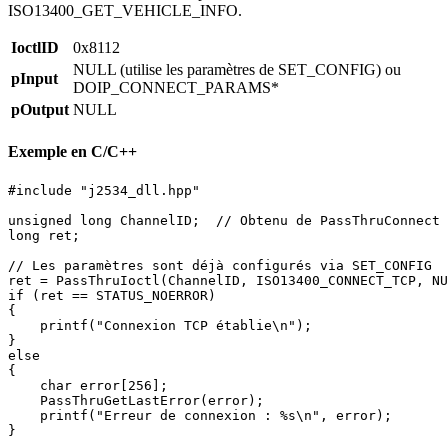
ISO13400_GET_VEHICLE_INFO.
IoctlID
0x8112
NULL (utilise les paramètres de SET_CONFIG) ou
pInput
DOIP_CONNECT_PARAMS*
pOutput
NULL
Exemple en C/C++
#include "j2534_dll.hpp"

unsigned long ChannelID;  // Obtenu de PassThruConnect 
long ret;

// Les paramètres sont déjà configurés via SET_CONFIG

ret = PassThruIoctl(ChannelID, ISO13400_CONNECT_TCP, NU
if (ret == STATUS_NOERROR)

{

    printf("Connexion TCP établie\n");

}

else

{

    char error[256];

    PassThruGetLastError(error);

    printf("Erreur de connexion : %s\n", error);

}