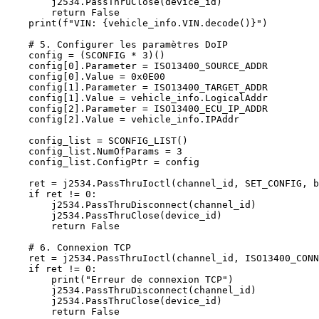
        j2534.PassThruClose(device_id)

        return False

    print(f"VIN: {vehicle_info.VIN.decode()}")

    # 5. Configurer les paramètres DoIP

    config = (SCONFIG * 3)()

    config[0].Parameter = ISO13400_SOURCE_ADDR

    config[0].Value = 0x0E00

    config[1].Parameter = ISO13400_TARGET_ADDR

    config[1].Value = vehicle_info.LogicalAddr

    config[2].Parameter = ISO13400_ECU_IP_ADDR

    config[2].Value = vehicle_info.IPAddr

    config_list = SCONFIG_LIST()

    config_list.NumOfParams = 3

    config_list.ConfigPtr = config

    ret = j2534.PassThruIoctl(channel_id, SET_CONFIG, b
    if ret != 0:

        j2534.PassThruDisconnect(channel_id)

        j2534.PassThruClose(device_id)

        return False

    # 6. Connexion TCP

    ret = j2534.PassThruIoctl(channel_id, ISO13400_CONN
    if ret != 0:

        print("Erreur de connexion TCP")

        j2534.PassThruDisconnect(channel_id)

        j2534.PassThruClose(device_id)

        return False
