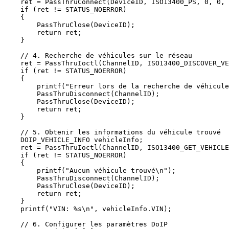
    ret = PassThruConnect(DeviceID, ISO13400_PS, 0, 0, 
    if (ret != STATUS_NOERROR)

    {

        PassThruClose(DeviceID);

        return ret;

    }

    // 4. Recherche de véhicules sur le réseau

    ret = PassThruIoctl(ChannelID, ISO13400_DISCOVER_VE
    if (ret != STATUS_NOERROR)

    {

        printf("Erreur lors de la recherche de véhicule
        PassThruDisconnect(ChannelID);

        PassThruClose(DeviceID);

        return ret;

    }

    // 5. Obtenir les informations du véhicule trouvé

    DOIP_VEHICLE_INFO vehicleInfo;

    ret = PassThruIoctl(ChannelID, ISO13400_GET_VEHICLE
    if (ret != STATUS_NOERROR)

    {

        printf("Aucun véhicule trouvé\n");

        PassThruDisconnect(ChannelID);

        PassThruClose(DeviceID);

        return ret;

    }

    printf("VIN: %s\n", vehicleInfo.VIN);

    // 6. Configurer les paramètres DoIP
