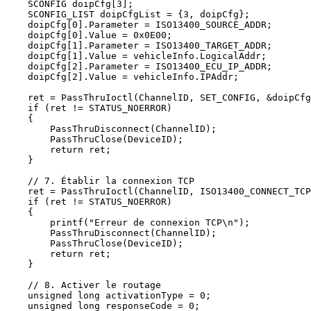
    SCONFIG doipCfg[3];

    SCONFIG_LIST doipCfgList = {3, doipCfg};

    doipCfg[0].Parameter = ISO13400_SOURCE_ADDR;

    doipCfg[0].Value = 0x0E00;

    doipCfg[1].Parameter = ISO13400_TARGET_ADDR;

    doipCfg[1].Value = vehicleInfo.LogicalAddr;

    doipCfg[2].Parameter = ISO13400_ECU_IP_ADDR;

    doipCfg[2].Value = vehicleInfo.IPAddr;

    ret = PassThruIoctl(ChannelID, SET_CONFIG, &doipCfg
    if (ret != STATUS_NOERROR)

    {

        PassThruDisconnect(ChannelID);

        PassThruClose(DeviceID);

        return ret;

    }

    // 7. Établir la connexion TCP

    ret = PassThruIoctl(ChannelID, ISO13400_CONNECT_TCP
    if (ret != STATUS_NOERROR)

    {

        printf("Erreur de connexion TCP\n");

        PassThruDisconnect(ChannelID);

        PassThruClose(DeviceID);

        return ret;

    }

    // 8. Activer le routage

    unsigned long activationType = 0;

    unsigned long responseCode = 0;
