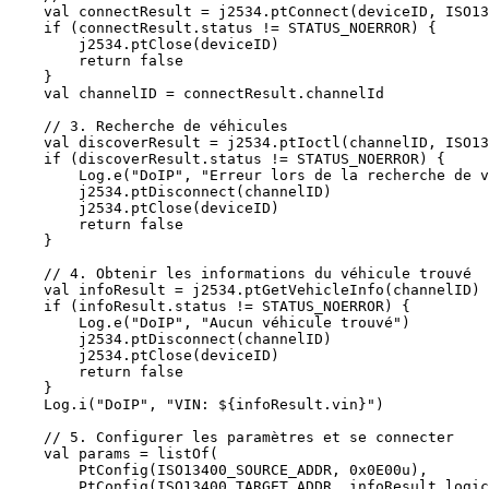
    val connectResult = j2534.ptConnect(deviceID, ISO13
    if (connectResult.status != STATUS_NOERROR) {

        j2534.ptClose(deviceID)

        return false

    }

    val channelID = connectResult.channelId

    // 3. Recherche de véhicules

    val discoverResult = j2534.ptIoctl(channelID, ISO13
    if (discoverResult.status != STATUS_NOERROR) {

        Log.e("DoIP", "Erreur lors de la recherche de v
        j2534.ptDisconnect(channelID)

        j2534.ptClose(deviceID)

        return false

    }

    // 4. Obtenir les informations du véhicule trouvé

    val infoResult = j2534.ptGetVehicleInfo(channelID)

    if (infoResult.status != STATUS_NOERROR) {

        Log.e("DoIP", "Aucun véhicule trouvé")

        j2534.ptDisconnect(channelID)

        j2534.ptClose(deviceID)

        return false

    }

    Log.i("DoIP", "VIN: ${infoResult.vin}")

    // 5. Configurer les paramètres et se connecter

    val params = listOf(

        PtConfig(ISO13400_SOURCE_ADDR, 0x0E00u),

        PtConfig(ISO13400_TARGET_ADDR, infoResult.logic