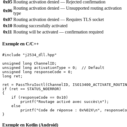
0x05
Routing activation denied — Rejected confirmation
Routing activation denied — Unsupported routing activation
0x06
type
0x07
Routing activation denied — Requires TLS socket
0x10
Routing successfully activated
0x11
Routing will be activated — confirmation required
Exemple en C/C++
#include "j2534_dll.hpp"

unsigned long ChannelID;

unsigned long activationType = 0;  // Default

unsigned long responseCode = 0;

long ret;

ret = PassThruIoctl(ChannelID, ISO13400_ACTIVATE_ROUTIN
if (ret == STATUS_NOERROR)

{

    if (responseCode == 0x10)

        printf("Routage activé avec succès\n");

    else

        printf("Code de réponse : 0x%02X\n", responseCo
}
Exemple en Kotlin (Android)