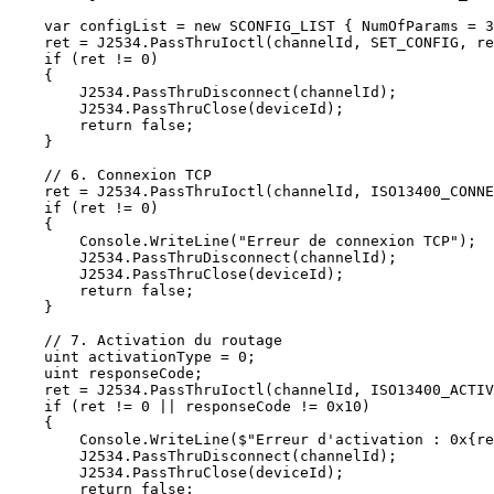
    var configList = new SCONFIG_LIST { NumOfParams = 3
    ret = J2534.PassThruIoctl(channelId, SET_CONFIG, re
    if (ret != 0)

    {

        J2534.PassThruDisconnect(channelId);

        J2534.PassThruClose(deviceId);

        return false;

    }

    // 6. Connexion TCP

    ret = J2534.PassThruIoctl(channelId, ISO13400_CONNE
    if (ret != 0)

    {

        Console.WriteLine("Erreur de connexion TCP");

        J2534.PassThruDisconnect(channelId);

        J2534.PassThruClose(deviceId);

        return false;

    }

    // 7. Activation du routage

    uint activationType = 0;

    uint responseCode;

    ret = J2534.PassThruIoctl(channelId, ISO13400_ACTIV
    if (ret != 0 || responseCode != 0x10)

    {

        Console.WriteLine($"Erreur d'activation : 0x{re
        J2534.PassThruDisconnect(channelId);

        J2534.PassThruClose(deviceId);

        return false;
