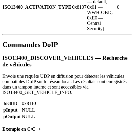
— default,
ISO13400_ACTIVATION_TYPE
0x8107
0x01 —
0
WWH-OBD,
0xE0 —
Central
Security)
Commandes DoIP
ISO13400_DISCOVER_VEHICLES — Recherche
de véhicules
Envoie une requête UDP en diffusion pour détecter les véhicules
compatibles DoIP sur le réseau local. Les résultats sont enregistrés
dans un tampon interne et sont accessibles via
ISO13400_GET_VEHICLE_INFO.
IoctlID
0x8110
pInput
NULL
pOutput
NULL
Exemple en C/C++