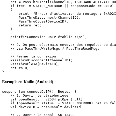
    ret = PassThruIoctl(ChannelID, ISO13400_ACTIVATE_RO
    if (ret != STATUS_NOERROR || responseCode != 0x10)

    {

        printf("Erreur d'activation du routage : 0x%02X
        PassThruDisconnect(ChannelID);

        PassThruClose(DeviceID);

        return ret;

    }

    printf("Connexion DoIP établie !\n");

    // 9. On peut désormais envoyer des requêtes de dia
    // via PassThruWriteMsgs / PassThruReadMsgs

    // Fermer la connexion

    PassThruDisconnect(ChannelID);

    PassThruClose(DeviceID);

    return 0;

}
Exemple en Kotlin (Android)
suspend fun connectDoIP(): Boolean {

    // 1. Ouvrir le périphérique

    val openResult = j2534.ptOpen(null)

    if (openResult.status != STATUS_NOERROR) return fal
    val deviceID = openResult.deviceId

    // 2. Ouvrir le canal ISO 13400
