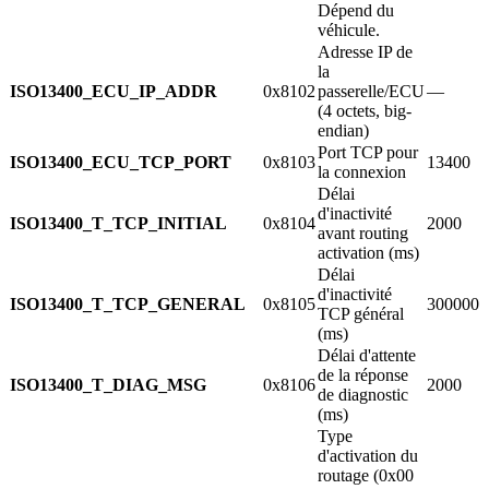
Dépend du
véhicule.
Adresse IP de
la
ISO13400_ECU_IP_ADDR
0x8102
passerelle/ECU
—
(4 octets, big-
endian)
Port TCP pour
ISO13400_ECU_TCP_PORT
0x8103
13400
la connexion
Délai
d'inactivité
ISO13400_T_TCP_INITIAL
0x8104
2000
avant routing
activation (ms)
Délai
d'inactivité
ISO13400_T_TCP_GENERAL
0x8105
300000
TCP général
(ms)
Délai d'attente
de la réponse
ISO13400_T_DIAG_MSG
0x8106
2000
de diagnostic
(ms)
Type
d'activation du
routage (0x00