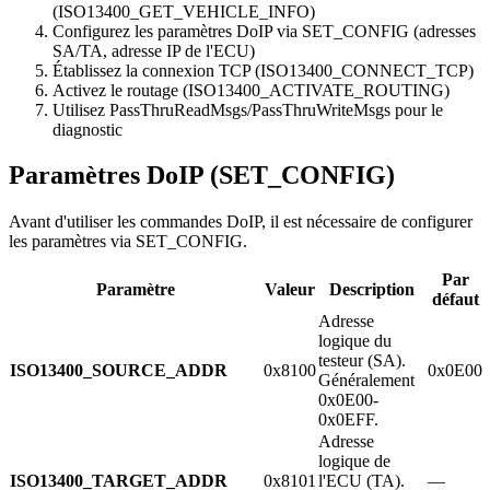
(ISO13400_GET_VEHICLE_INFO)
Configurez les paramètres DoIP via SET_CONFIG (adresses
SA/TA, adresse IP de l'ECU)
Établissez la connexion TCP (ISO13400_CONNECT_TCP)
Activez le routage (ISO13400_ACTIVATE_ROUTING)
Utilisez PassThruReadMsgs/PassThruWriteMsgs pour le
diagnostic
Paramètres DoIP (SET_CONFIG)
Avant d'utiliser les commandes DoIP, il est nécessaire de configurer
les paramètres via SET_CONFIG.
Par
Paramètre
Valeur
Description
défaut
Adresse
logique du
testeur (SA).
ISO13400_SOURCE_ADDR
0x8100
0x0E00
Généralement
0x0E00-
0x0EFF.
Adresse
logique de
ISO13400_TARGET_ADDR
0x8101
l'ECU (TA).
—