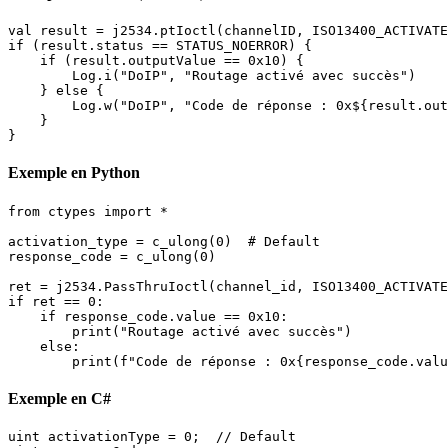
val result = j2534.ptIoctl(channelID, ISO13400_ACTIVATE
if (result.status == STATUS_NOERROR) {

    if (result.outputValue == 0x10) {

        Log.i("DoIP", "Routage activé avec succès")

    } else {

        Log.w("DoIP", "Code de réponse : 0x${result.out
    }

}
Exemple en Python
from ctypes import *

activation_type = c_ulong(0)  # Default

response_code = c_ulong(0)

ret = j2534.PassThruIoctl(channel_id, ISO13400_ACTIVATE
if ret == 0:

    if response_code.value == 0x10:

        print("Routage activé avec succès")

    else:

        print(f"Code de réponse : 0x{response_code.valu
Exemple en C#
uint activationType = 0;  // Default
