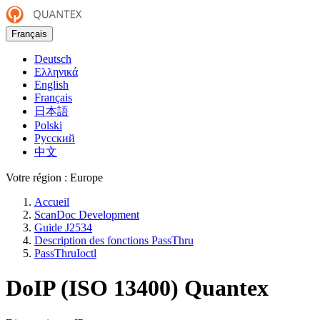
Français
Deutsch
Ελληνικά
English
Français
日本語
Polski
Русский
中文
Votre région :
Europe
Accueil
ScanDoc Development
Guide J2534
Description des fonctions PassThru
PassThruIoctl
DoIP (ISO 13400)
Quantex