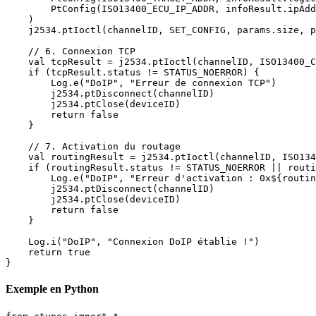
        PtConfig(ISO13400_ECU_IP_ADDR, infoResult.ipAdd
    )

    j2534.ptIoctl(channelID, SET_CONFIG, params.size, p
    // 6. Connexion TCP

    val tcpResult = j2534.ptIoctl(channelID, ISO13400_C
    if (tcpResult.status != STATUS_NOERROR) {

        Log.e("DoIP", "Erreur de connexion TCP")

        j2534.ptDisconnect(channelID)

        j2534.ptClose(deviceID)

        return false

    }

    // 7. Activation du routage

    val routingResult = j2534.ptIoctl(channelID, ISO134
    if (routingResult.status != STATUS_NOERROR || routi
        Log.e("DoIP", "Erreur d'activation : 0x${routin
        j2534.ptDisconnect(channelID)

        j2534.ptClose(deviceID)

        return false

    }

    Log.i("DoIP", "Connexion DoIP établie !")

    return true

}
Exemple en Python