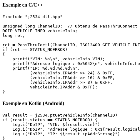
Exemple en C/C++
#include "j2534_dll.hpp"

unsigned long ChannelID;  // Obtenu de PassThruConnect 
DOIP_VEHICLE_INFO vehicleInfo;

long ret;

ret = PassThruIoctl(ChannelID, ISO13400_GET_VEHICLE_INF
if (ret == STATUS_NOERROR)

{

    printf("VIN: %s\n", vehicleInfo.VIN);

    printf("Adresse logique : 0x%04X\n", vehicleInfo.Lo
    printf("IP: %d.%d.%d.%d\n",

           (vehicleInfo.IPAddr >> 24) & 0xFF,

           (vehicleInfo.IPAddr >> 16) & 0xFF,

           (vehicleInfo.IPAddr >> 8) & 0xFF,

           vehicleInfo.IPAddr & 0xFF);

}
Exemple en Kotlin (Android)
val result = j2534.ptGetVehicleInfo(channelID)

if (result.status == STATUS_NOERROR) {

    Log.i("DoIP", "VIN: ${result.vin}")

    Log.i("DoIP", "Adresse logique : 0x${result.logical
    Log.i("DoIP", "IP: ${result.ipAddrString}")

}