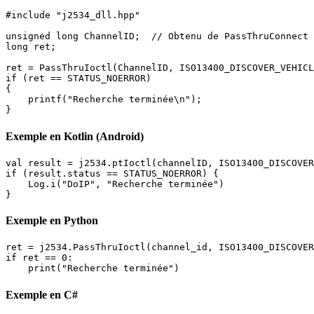
#include "j2534_dll.hpp"

unsigned long ChannelID;  // Obtenu de PassThruConnect 
long ret;

ret = PassThruIoctl(ChannelID, ISO13400_DISCOVER_VEHICL
if (ret == STATUS_NOERROR)

{

    printf("Recherche terminée\n");

}
Exemple en Kotlin (Android)
val result = j2534.ptIoctl(channelID, ISO13400_DISCOVER
if (result.status == STATUS_NOERROR) {

    Log.i("DoIP", "Recherche terminée")

}
Exemple en Python
ret = j2534.PassThruIoctl(channel_id, ISO13400_DISCOVER
if ret == 0:

    print("Recherche terminée")
Exemple en C#