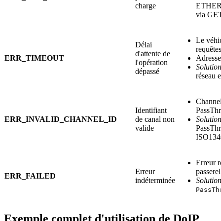
charge
ETHER
via G
Le véhi
Délai
requête
d'attente de
ERR_TIMEOUT
Adresse 
l'opération
Solution
dépassé
réseau e
Channel
Identifiant
PassTh
ERR_INVALID_CHANNEL_ID
de canal non
Solution
valide
PassThr
ISO134
Erreur r
Erreur
passerel
ERR_FAILED
indéterminée
Solution
PassTh
Exemple complet d'utilisation de DoIP