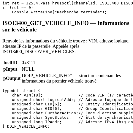
int ret = J2534.PassThruIoctl(channelId, ISO13400_DISCO
if (ret == 0)

    Console.WriteLine("Recherche terminée");
ISO13400_GET_VEHICLE_INFO — Informations
sur le véhicule
Renvoie les informations du véhicule trouvé : VIN, adresse logique,
adresse IP de la passerelle. Appelée après
ISO13400_DISCOVER_VEHICLES.
IoctlID
0x8111
pInput
NULL
DOIP_VEHICLE_INFO* — structure contenant les
pOutput
informations du premier véhicule trouvé
typedef struct {

    char VIN[18];               // Code VIN (17 caractè
    unsigned short LogicalAddr; // Adresse logique de l
    unsigned char EID[6];       // Entity Identificatio
    unsigned char GID[6];       // Group Identification

    unsigned char FurtherAction;// Code d'action supplé
    unsigned char SyncStatus;   // État de synchronisat
    unsigned long IPAddr;       // Adresse IPv4 (big-en
} DOIP_VEHICLE_INFO;