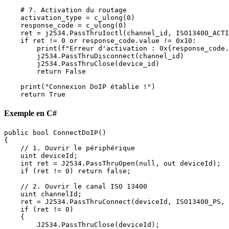
    # 7. Activation du routage

    activation_type = c_ulong(0)

    response_code = c_ulong(0)

    ret = j2534.PassThruIoctl(channel_id, ISO13400_ACTI
    if ret != 0 or response_code.value != 0x10:

        print(f"Erreur d'activation : 0x{response_code.
        j2534.PassThruDisconnect(channel_id)

        j2534.PassThruClose(device_id)

        return False

    print("Connexion DoIP établie !")

    return True
Exemple en C#
public bool ConnectDoIP()

{

    // 1. Ouvrir le périphérique

    uint deviceId;

    int ret = J2534.PassThruOpen(null, out deviceId);

    if (ret != 0) return false;

    // 2. Ouvrir le canal ISO 13400

    uint channelId;

    ret = J2534.PassThruConnect(deviceId, ISO13400_PS, 
    if (ret != 0)

    {

        J2534.PassThruClose(deviceId);
