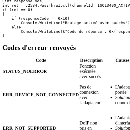
uint responseCode;

int ret = J2534.PassThruIoctl(channelId, ISO13400_ACTIV
if (ret == 0)

{

    if (responseCode == 0x10)

        Console.WriteLine("Routage activé avec succès")
    else

        Console.WriteLine($"Code de réponse : 0x{respon
}
Codes d'erreur renvoyés
Code
Description
Causes 
Fonction
STATUS_NOERROR
exécutée
—
avec succès
Pas de
L'adapta
connexion
portée
ERR_DEVICE_NOT_CONNECTED
avec
Solution
l'adaptateur
connex
L'adapt
DoIP non
d'interf
ERR_NOT_SUPPORTED
pris en
Solution