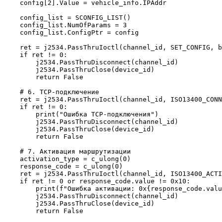
    config[2].Value = vehicle_info.IPAddr

    config_list = SCONFIG_LIST()

    config_list.NumOfParams = 3

    config_list.ConfigPtr = config

    ret = j2534.PassThruIoctl(channel_id, SET_CONFIG, b
    if ret != 0:

        j2534.PassThruDisconnect(channel_id)

        j2534.PassThruClose(device_id)

        return False

    # 6. TCP-подключение

    ret = j2534.PassThruIoctl(channel_id, ISO13400_CONN
    if ret != 0:

        print("Ошибка TCP-подключения")

        j2534.PassThruDisconnect(channel_id)

        j2534.PassThruClose(device_id)

        return False

    # 7. Активация маршрутизации

    activation_type = c_ulong(0)

    response_code = c_ulong(0)

    ret = j2534.PassThruIoctl(channel_id, ISO13400_ACTI
    if ret != 0 or response_code.value != 0x10:

        print(f"Ошибка активации: 0x{response_code.valu
        j2534.PassThruDisconnect(channel_id)

        j2534.PassThruClose(device_id)

        return False
