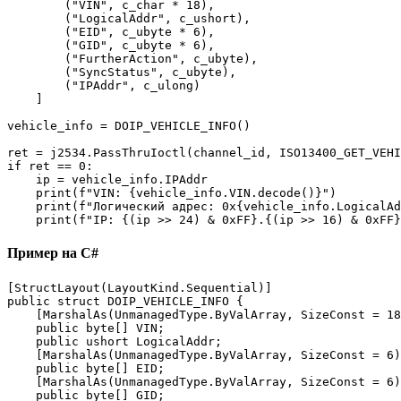
        ("VIN", c_char * 18),

        ("LogicalAddr", c_ushort),

        ("EID", c_ubyte * 6),

        ("GID", c_ubyte * 6),

        ("FurtherAction", c_ubyte),

        ("SyncStatus", c_ubyte),

        ("IPAddr", c_ulong)

    ]

vehicle_info = DOIP_VEHICLE_INFO()

ret = j2534.PassThruIoctl(channel_id, ISO13400_GET_VEHI
if ret == 0:

    ip = vehicle_info.IPAddr

    print(f"VIN: {vehicle_info.VIN.decode()}")

    print(f"Логический адрес: 0x{vehicle_info.LogicalAd
    print(f"IP: {(ip >> 24) & 0xFF}.{(ip >> 16) & 0xFF}
Пример на C#
[StructLayout(LayoutKind.Sequential)]

public struct DOIP_VEHICLE_INFO {

    [MarshalAs(UnmanagedType.ByValArray, SizeConst = 18
    public byte[] VIN;

    public ushort LogicalAddr;

    [MarshalAs(UnmanagedType.ByValArray, SizeConst = 6)
    public byte[] EID;

    [MarshalAs(UnmanagedType.ByValArray, SizeConst = 6)
    public byte[] GID;
