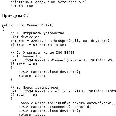
    print("DoIP-соединение установлено!")

    return True
Пример на C#
public bool ConnectDoIP()

{

    // 1. Открываем устройство

    uint deviceId;

    int ret = J2534.PassThruOpen(null, out deviceId);

    if (ret != 0) return false;

    // 2. Открываем канал ISO 13400

    uint channelId;

    ret = J2534.PassThruConnect(deviceId, ISO13400_PS, 
    if (ret != 0)

    {

        J2534.PassThruClose(deviceId);

        return false;

    }

    // 3. Поиск автомобилей

    ret = J2534.PassThruIoctl(channelId, ISO13400_DISCO
    if (ret != 0)

    {

        Console.WriteLine("Ошибка поиска автомобилей");

        J2534.PassThruDisconnect(channelId);

        J2534.PassThruClose(deviceId);

        return false;
