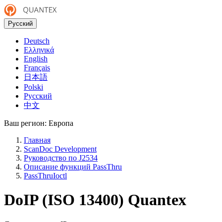
Русский
Deutsch
Ελληνικά
English
Français
日本語
Polski
Русский
中文
Ваш регион:
Европа
Главная
ScanDoc Development
Руководство по J2534
Описание функций PassThru
PassThruIoctl
DoIP (ISO 13400)
Quantex