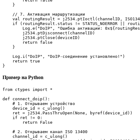
        return false

    }

    // 7. Активация маршрутизации

    val routingResult = j2534.ptIoctl(channelID, ISO134
    if (routingResult.status != STATUS_NOERROR || routi
        Log.e("DoIP", "Ошибка активации: 0x${routingRes
        j2534.ptDisconnect(channelID)

        j2534.ptClose(deviceID)

        return false

    }

    Log.i("DoIP", "DoIP-соединение установлено!")

    return true

}
Пример на Python
from ctypes import *

def connect_doip():

    # 1. Открываем устройство

    device_id = c_ulong()

    ret = j2534.PassThruOpen(None, byref(device_id))

    if ret != 0:

        return False

    # 2. Открываем канал ISO 13400

    channel_id = c_ulong()
