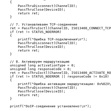
    {

        PassThruDisconnect(ChannelID);

        PassThruClose(DeviceID);

        return ret;

    }

    // 7. Устанавливаем TCP-соединение

    ret = PassThruIoctl(ChannelID, ISO13400_CONNECT_TCP
    if (ret != STATUS_NOERROR)

    {

        printf("Ошибка TCP-подключения\n");

        PassThruDisconnect(ChannelID);

        PassThruClose(DeviceID);

        return ret;

    }

    // 8. Активируем маршрутизацию

    unsigned long activationType = 0;

    unsigned long responseCode = 0;

    ret = PassThruIoctl(ChannelID, ISO13400_ACTIVATE_RO
    if (ret != STATUS_NOERROR || responseCode != 0x10)

    {

        printf("Ошибка активации маршрутизации: 0x%02X\
        PassThruDisconnect(ChannelID);

        PassThruClose(DeviceID);

        return ret;

    }

    printf("DoIP-соединение установлено!\n");
