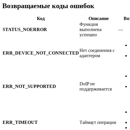
Возвращаемые коды ошибок
Код
Описание
Во
Функция
STATUS_NOERROR
выполнена
—
успешно
Нет соединения с
ERR_DEVICE_NOT_CONNECTED
адаптером
DoIP не
ERR_NOT_SUPPORTED
поддерживается
ERR_TIMEOUT
Таймаут операции