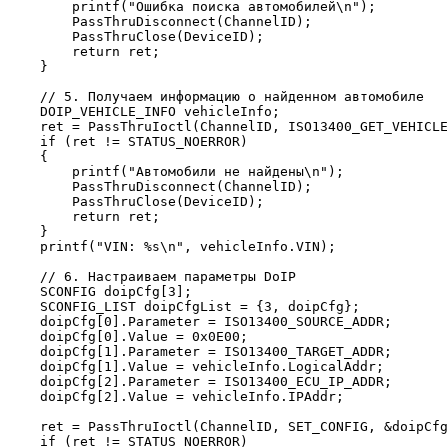
        printf("Ошибка поиска автомобилей\n");

        PassThruDisconnect(ChannelID);

        PassThruClose(DeviceID);

        return ret;

    }

    // 5. Получаем информацию о найденном автомобиле

    DOIP_VEHICLE_INFO vehicleInfo;

    ret = PassThruIoctl(ChannelID, ISO13400_GET_VEHICLE
    if (ret != STATUS_NOERROR)

    {

        printf("Автомобили не найдены\n");

        PassThruDisconnect(ChannelID);

        PassThruClose(DeviceID);

        return ret;

    }

    printf("VIN: %s\n", vehicleInfo.VIN);

    // 6. Настраиваем параметры DoIP

    SCONFIG doipCfg[3];

    SCONFIG_LIST doipCfgList = {3, doipCfg};

    doipCfg[0].Parameter = ISO13400_SOURCE_ADDR;

    doipCfg[0].Value = 0x0E00;

    doipCfg[1].Parameter = ISO13400_TARGET_ADDR;

    doipCfg[1].Value = vehicleInfo.LogicalAddr;

    doipCfg[2].Parameter = ISO13400_ECU_IP_ADDR;

    doipCfg[2].Value = vehicleInfo.IPAddr;

    ret = PassThruIoctl(ChannelID, SET_CONFIG, &doipCfg
    if (ret != STATUS_NOERROR)
