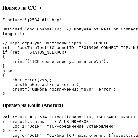
Пример на C/C++
#include "j2534_dll.hpp"

unsigned long ChannelID;  // Получен от PassThruConnect
long ret;

// Параметры уже настроены через SET_CONFIG

ret = PassThruIoctl(ChannelID, ISO13400_CONNECT_TCP, NU
if (ret == STATUS_NOERROR)

{

    printf("TCP-соединение установлено\n");

}

else

{

    char error[256];

    PassThruGetLastError(error);

    printf("Ошибка подключения: %s\n", error);

}
Пример на Kotlin (Android)
val result = j2534.ptIoctl(channelID, ISO13400_CONNECT_
if (result.status == STATUS_NOERROR) {

    Log.i("DoIP", "TCP-соединение установлено")

} else {

    Log.e("DoIP", "Ошибка TCP-подключения: ${result.sta