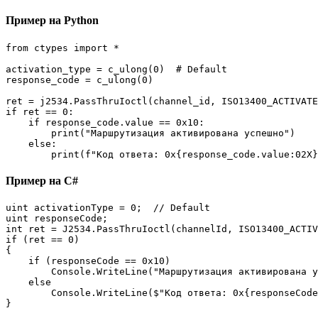
Пример на Python
from ctypes import *

activation_type = c_ulong(0)  # Default

response_code = c_ulong(0)

ret = j2534.PassThruIoctl(channel_id, ISO13400_ACTIVATE
if ret == 0:

    if response_code.value == 0x10:

        print("Маршрутизация активирована успешно")

    else:

        print(f"Код ответа: 0x{response_code.value:02X}
Пример на C#
uint activationType = 0;  // Default

uint responseCode;

int ret = J2534.PassThruIoctl(channelId, ISO13400_ACTIV
if (ret == 0)

{

    if (responseCode == 0x10)

        Console.WriteLine("Маршрутизация активирована у
    else

        Console.WriteLine($"Код ответа: 0x{responseCode
}