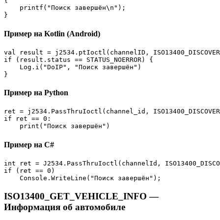
{

    printf("Поиск завершён\n");

}
Пример на Kotlin (Android)
val result = j2534.ptIoctl(channelID, ISO13400_DISCOVER
if (result.status == STATUS_NOERROR) {

    Log.i("DoIP", "Поиск завершён")

}
Пример на Python
ret = j2534.PassThruIoctl(channel_id, ISO13400_DISCOVER
if ret == 0:

    print("Поиск завершён")
Пример на C#
int ret = J2534.PassThruIoctl(channelId, ISO13400_DISCO
if (ret == 0)

    Console.WriteLine("Поиск завершён");
ISO13400_GET_VEHICLE_INFO —
Информация об автомобиле