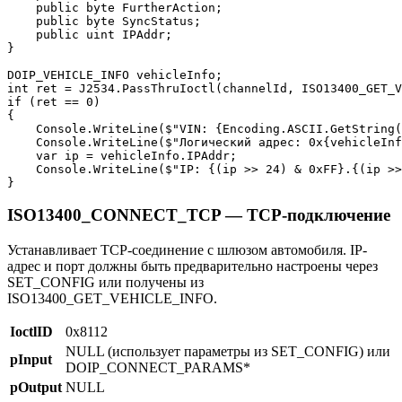
    public byte FurtherAction;

    public byte SyncStatus;

    public uint IPAddr;

}

DOIP_VEHICLE_INFO vehicleInfo;

int ret = J2534.PassThruIoctl(channelId, ISO13400_GET_V
if (ret == 0)

{

    Console.WriteLine($"VIN: {Encoding.ASCII.GetString(
    Console.WriteLine($"Логический адрес: 0x{vehicleInf
    var ip = vehicleInfo.IPAddr;

    Console.WriteLine($"IP: {(ip >> 24) & 0xFF}.{(ip >>
}
ISO13400_CONNECT_TCP — TCP-подключение
Устанавливает TCP-соединение с шлюзом автомобиля. IP-
адрес и порт должны быть предварительно настроены через
SET_CONFIG или получены из
ISO13400_GET_VEHICLE_INFO.
IoctlID
0x8112
NULL (использует параметры из SET_CONFIG) или
pInput
DOIP_CONNECT_PARAMS*
pOutput
NULL