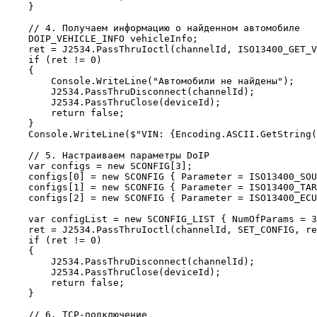
    }

    // 4. Получаем информацию о найденном автомобиле

    DOIP_VEHICLE_INFO vehicleInfo;

    ret = J2534.PassThruIoctl(channelId, ISO13400_GET_V
    if (ret != 0)

    {

        Console.WriteLine("Автомобили не найдены");

        J2534.PassThruDisconnect(channelId);

        J2534.PassThruClose(deviceId);

        return false;

    }

    Console.WriteLine($"VIN: {Encoding.ASCII.GetString(
    // 5. Настраиваем параметры DoIP

    var configs = new SCONFIG[3];

    configs[0] = new SCONFIG { Parameter = ISO13400_SOU
    configs[1] = new SCONFIG { Parameter = ISO13400_TAR
    configs[2] = new SCONFIG { Parameter = ISO13400_ECU
    var configList = new SCONFIG_LIST { NumOfParams = 3
    ret = J2534.PassThruIoctl(channelId, SET_CONFIG, re
    if (ret != 0)

    {

        J2534.PassThruDisconnect(channelId);

        J2534.PassThruClose(deviceId);

        return false;

    }

    // 6. TCP-подключение
