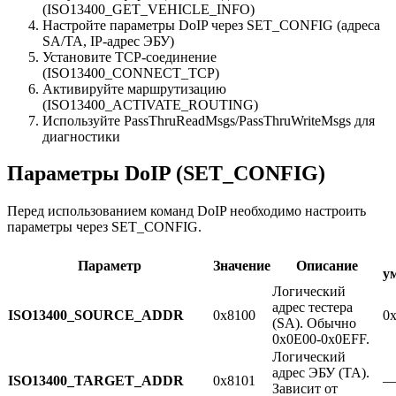
(ISO13400_GET_VEHICLE_INFO)
Настройте параметры DoIP через SET_CONFIG (адреса
SA/TA, IP-адрес ЭБУ)
Установите TCP-соединение
(ISO13400_CONNECT_TCP)
Активируйте маршрутизацию
(ISO13400_ACTIVATE_ROUTING)
Используйте PassThruReadMsgs/PassThruWriteMsgs для
диагностики
Параметры DoIP (SET_CONFIG)
Перед использованием команд DoIP необходимо настроить
параметры через SET_CONFIG.
Параметр
Значение
Описание
у
Логический
адрес тестера
ISO13400_SOURCE_ADDR
0x8100
0
(SA). Обычно
0x0E00-0x0EFF.
Логический
адрес ЭБУ (TA).
ISO13400_TARGET_ADDR
0x8101
Зависит от