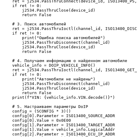
    ret = j2534.PassThruConnect(device_id, ISO13400_PS,
    if ret != 0:

        j2534.PassThruClose(device_id)

        return False

    # 3. Поиск автомобилей

    ret = j2534.PassThruIoctl(channel_id, ISO13400_DISC
    if ret != 0:

        print("Ошибка поиска автомобилей")

        j2534.PassThruDisconnect(channel_id)

        j2534.PassThruClose(device_id)

        return False

    # 4. Получаем информацию о найденном автомобиле

    vehicle_info = DOIP_VEHICLE_INFO()

    ret = j2534.PassThruIoctl(channel_id, ISO13400_GET_
    if ret != 0:

        print("Автомобили не найдены")

        j2534.PassThruDisconnect(channel_id)

        j2534.PassThruClose(device_id)

        return False

    print(f"VIN: {vehicle_info.VIN.decode()}")

    # 5. Настраиваем параметры DoIP

    config = (SCONFIG * 3)()

    config[0].Parameter = ISO13400_SOURCE_ADDR

    config[0].Value = 0x0E00

    config[1].Parameter = ISO13400_TARGET_ADDR

    config[1].Value = vehicle_info.LogicalAddr

    config[2].Parameter = ISO13400_ECU_IP_ADDR
