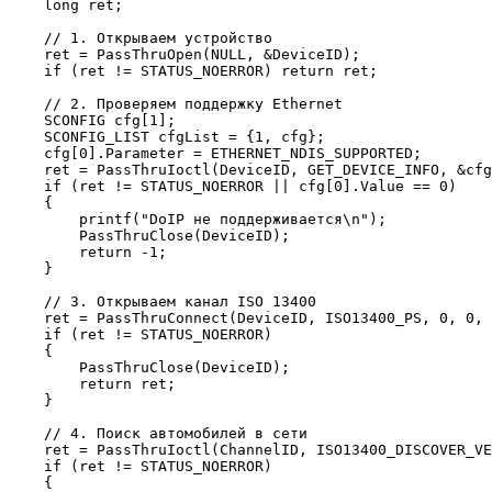
    long ret;

    // 1. Открываем устройство

    ret = PassThruOpen(NULL, &DeviceID);

    if (ret != STATUS_NOERROR) return ret;

    // 2. Проверяем поддержку Ethernet

    SCONFIG cfg[1];

    SCONFIG_LIST cfgList = {1, cfg};

    cfg[0].Parameter = ETHERNET_NDIS_SUPPORTED;

    ret = PassThruIoctl(DeviceID, GET_DEVICE_INFO, &cfg
    if (ret != STATUS_NOERROR || cfg[0].Value == 0)

    {

        printf("DoIP не поддерживается\n");

        PassThruClose(DeviceID);

        return -1;

    }

    // 3. Открываем канал ISO 13400

    ret = PassThruConnect(DeviceID, ISO13400_PS, 0, 0, 
    if (ret != STATUS_NOERROR)

    {

        PassThruClose(DeviceID);

        return ret;

    }

    // 4. Поиск автомобилей в сети

    ret = PassThruIoctl(ChannelID, ISO13400_DISCOVER_VE
    if (ret != STATUS_NOERROR)

    {
