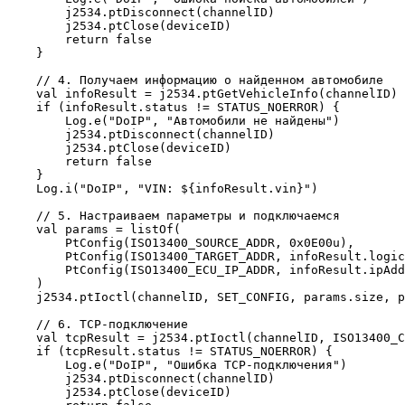
        j2534.ptDisconnect(channelID)

        j2534.ptClose(deviceID)

        return false

    }

    // 4. Получаем информацию о найденном автомобиле

    val infoResult = j2534.ptGetVehicleInfo(channelID)

    if (infoResult.status != STATUS_NOERROR) {

        Log.e("DoIP", "Автомобили не найдены")

        j2534.ptDisconnect(channelID)

        j2534.ptClose(deviceID)

        return false

    }

    Log.i("DoIP", "VIN: ${infoResult.vin}")

    // 5. Настраиваем параметры и подключаемся

    val params = listOf(

        PtConfig(ISO13400_SOURCE_ADDR, 0x0E00u),

        PtConfig(ISO13400_TARGET_ADDR, infoResult.logic
        PtConfig(ISO13400_ECU_IP_ADDR, infoResult.ipAdd
    )

    j2534.ptIoctl(channelID, SET_CONFIG, params.size, p
    // 6. TCP-подключение

    val tcpResult = j2534.ptIoctl(channelID, ISO13400_C
    if (tcpResult.status != STATUS_NOERROR) {

        Log.e("DoIP", "Ошибка TCP-подключения")

        j2534.ptDisconnect(channelID)

        j2534.ptClose(deviceID)
