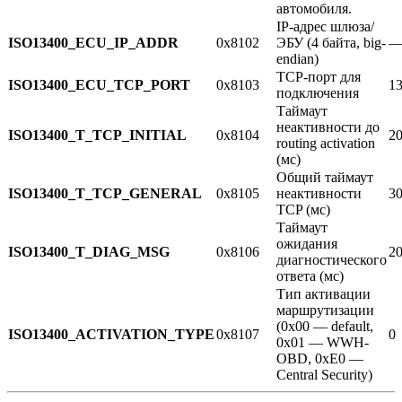
автомобиля.
IP-адрес шлюза/
ISO13400_ECU_IP_ADDR
0x8102
ЭБУ (4 байта, big-
endian)
TCP-порт для
ISO13400_ECU_TCP_PORT
0x8103
1
подключения
Таймаут
неактивности до
ISO13400_T_TCP_INITIAL
0x8104
2
routing activation
(мс)
Общий таймаут
ISO13400_T_TCP_GENERAL
0x8105
неактивности
3
TCP (мс)
Таймаут
ожидания
ISO13400_T_DIAG_MSG
0x8106
2
диагностического
ответа (мс)
Тип активации
маршрутизации
(0x00 — default,
ISO13400_ACTIVATION_TYPE
0x8107
0
0x01 — WWH-
OBD, 0xE0 —
Central Security)