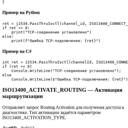
}
Пример на Python
ret = j2534.PassThruIoctl(channel_id, ISO13400_CONNECT_
if ret == 0:

    print("TCP-соединение установлено")

else:

    print(f"Ошибка TCP-подключения: {ret}")
Пример на C#
int ret = J2534.PassThruIoctl(channelId, ISO13400_CONNE
if (ret == 0)

    Console.WriteLine("TCP-соединение установлено");

else

    Console.WriteLine($"Ошибка TCP-подключения: {ret}")
ISO13400_ACTIVATE_ROUTING — Активация
маршрутизации
Отправляет запрос Routing Activation для получения доступа к
диагностике. Тип активации задаётся параметром
ISO13400_ACTIVATION_TYPE.