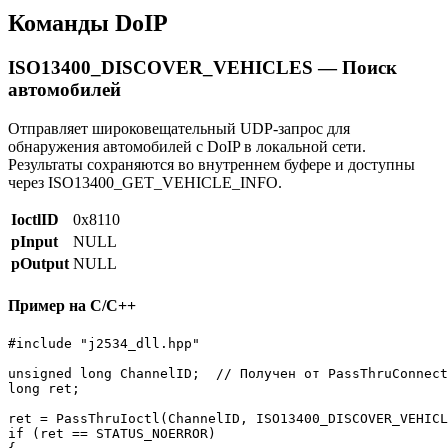
Команды DoIP
ISO13400_DISCOVER_VEHICLES — Поиск
автомобилей
Отправляет широковещательный UDP-запрос для
обнаружения автомобилей с DoIP в локальной сети.
Результаты сохраняются во внутреннем буфере и доступны
через ISO13400_GET_VEHICLE_INFO.
IoctlID
0x8110
pInput
NULL
pOutput
NULL
Пример на C/C++
#include "j2534_dll.hpp"

unsigned long ChannelID;  // Получен от PassThruConnect
long ret;

ret = PassThruIoctl(ChannelID, ISO13400_DISCOVER_VEHICL
if (ret == STATUS_NOERROR)
