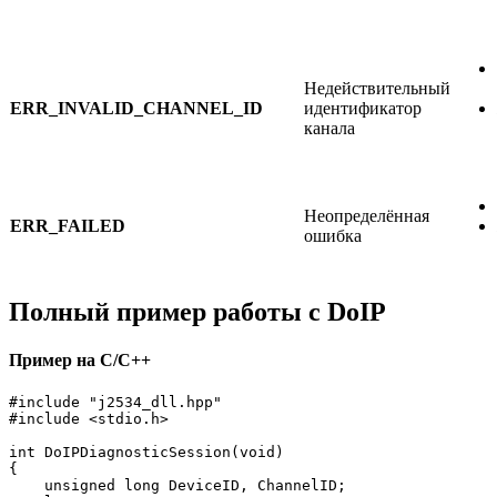
Недействительный
ERR_INVALID_CHANNEL_ID
идентификатор
канала
Неопределённая
ERR_FAILED
ошибка
Полный пример работы с DoIP
Пример на C/C++
#include "j2534_dll.hpp"

#include <stdio.h>

int DoIPDiagnosticSession(void)

{

    unsigned long DeviceID, ChannelID;
