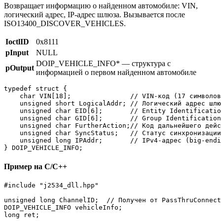
Возвращает информацию о найденном автомобиле: VIN,
логический адрес, IP-адрес шлюза. Вызывается после
ISO13400_DISCOVER_VEHICLES.
IoctlID
0x8111
pInput
NULL
DOIP_VEHICLE_INFO* — структура с
pOutput
информацией о первом найденном автомобиле
typedef struct {

    char VIN[18];               // VIN-код (17 символов
    unsigned short LogicalAddr; // Логический адрес шлю
    unsigned char EID[6];       // Entity Identificatio
    unsigned char GID[6];       // Group Identification

    unsigned char FurtherAction;// Код дальнейшего дейс
    unsigned char SyncStatus;   // Статус синхронизации
    unsigned long IPAddr;       // IPv4-адрес (big-endi
} DOIP_VEHICLE_INFO;
Пример на C/C++
#include "j2534_dll.hpp"

unsigned long ChannelID;  // Получен от PassThruConnect
DOIP_VEHICLE_INFO vehicleInfo;

long ret;
