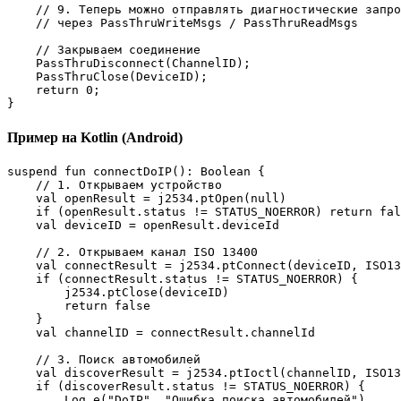
    // 9. Теперь можно отправлять диагностические запро
    // через PassThruWriteMsgs / PassThruReadMsgs

    // Закрываем соединение

    PassThruDisconnect(ChannelID);

    PassThruClose(DeviceID);

    return 0;

}
Пример на Kotlin (Android)
suspend fun connectDoIP(): Boolean {

    // 1. Открываем устройство

    val openResult = j2534.ptOpen(null)

    if (openResult.status != STATUS_NOERROR) return fal
    val deviceID = openResult.deviceId

    // 2. Открываем канал ISO 13400

    val connectResult = j2534.ptConnect(deviceID, ISO13
    if (connectResult.status != STATUS_NOERROR) {

        j2534.ptClose(deviceID)

        return false

    }

    val channelID = connectResult.channelId

    // 3. Поиск автомобилей

    val discoverResult = j2534.ptIoctl(channelID, ISO13
    if (discoverResult.status != STATUS_NOERROR) {

        Log.e("DoIP", "Ошибка поиска автомобилей")
