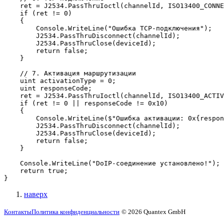
    ret = J2534.PassThruIoctl(channelId, ISO13400_CONNE
    if (ret != 0)

    {

        Console.WriteLine("Ошибка TCP-подключения");

        J2534.PassThruDisconnect(channelId);

        J2534.PassThruClose(deviceId);

        return false;

    }

    // 7. Активация маршрутизации

    uint activationType = 0;

    uint responseCode;

    ret = J2534.PassThruIoctl(channelId, ISO13400_ACTIV
    if (ret != 0 || responseCode != 0x10)

    {

        Console.WriteLine($"Ошибка активации: 0x{respon
        J2534.PassThruDisconnect(channelId);

        J2534.PassThruClose(deviceId);

        return false;

    }

    Console.WriteLine("DoIP-соединение установлено!");

    return true;

}
наверх
Контакты
Политика конфиденциальности
© 2026 Quantex GmbH