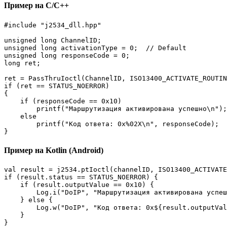
Пример на C/C++
#include "j2534_dll.hpp"

unsigned long ChannelID;

unsigned long activationType = 0;  // Default

unsigned long responseCode = 0;

long ret;

ret = PassThruIoctl(ChannelID, ISO13400_ACTIVATE_ROUTIN
if (ret == STATUS_NOERROR)

{

    if (responseCode == 0x10)

        printf("Маршрутизация активирована успешно\n");

    else

        printf("Код ответа: 0x%02X\n", responseCode);

}
Пример на Kotlin (Android)
val result = j2534.ptIoctl(channelID, ISO13400_ACTIVATE
if (result.status == STATUS_NOERROR) {

    if (result.outputValue == 0x10) {

        Log.i("DoIP", "Маршрутизация активирована успеш
    } else {

        Log.w("DoIP", "Код ответа: 0x${result.outputVal
    }

}