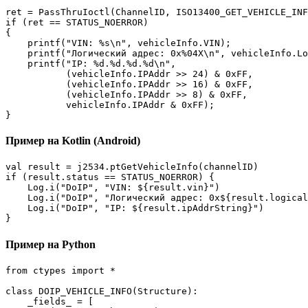
ret = PassThruIoctl(ChannelID, ISO13400_GET_VEHICLE_INF
if (ret == STATUS_NOERROR)

{

    printf("VIN: %s\n", vehicleInfo.VIN);

    printf("Логический адрес: 0x%04X\n", vehicleInfo.Lo
    printf("IP: %d.%d.%d.%d\n",

           (vehicleInfo.IPAddr >> 24) & 0xFF,

           (vehicleInfo.IPAddr >> 16) & 0xFF,

           (vehicleInfo.IPAddr >> 8) & 0xFF,

           vehicleInfo.IPAddr & 0xFF);

}
Пример на Kotlin (Android)
val result = j2534.ptGetVehicleInfo(channelID)

if (result.status == STATUS_NOERROR) {

    Log.i("DoIP", "VIN: ${result.vin}")

    Log.i("DoIP", "Логический адрес: 0x${result.logical
    Log.i("DoIP", "IP: ${result.ipAddrString}")

}
Пример на Python
from ctypes import *

class DOIP_VEHICLE_INFO(Structure):

    _fields_ = [
