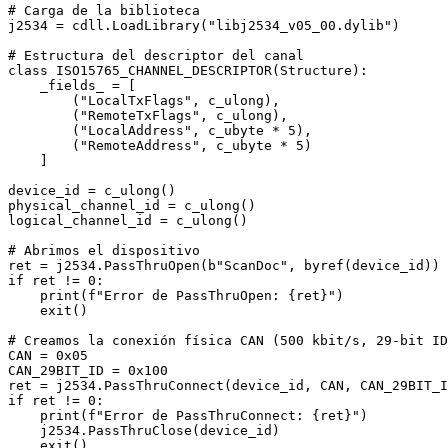
# Carga de la biblioteca

j2534 = cdll.LoadLibrary("libj2534_v05_00.dylib")

# Estructura del descriptor del canal

class ISO15765_CHANNEL_DESCRIPTOR(Structure):

    _fields_ = [

        ("LocalTxFlags", c_ulong),

        ("RemoteTxFlags", c_ulong),

        ("LocalAddress", c_ubyte * 5),

        ("RemoteAddress", c_ubyte * 5)

    ]

device_id = c_ulong()

physical_channel_id = c_ulong()

logical_channel_id = c_ulong()

# Abrimos el dispositivo

ret = j2534.PassThruOpen(b"ScanDoc", byref(device_id))

if ret != 0:

    print(f"Error de PassThruOpen: {ret}")

    exit()

# Creamos la conexión física CAN (500 kbit/s, 29-bit ID
CAN = 0x05

CAN_29BIT_ID = 0x100

ret = j2534.PassThruConnect(device_id, CAN, CAN_29BIT_I
if ret != 0:

    print(f"Error de PassThruConnect: {ret}")

    j2534.PassThruClose(device_id)

    exit()
