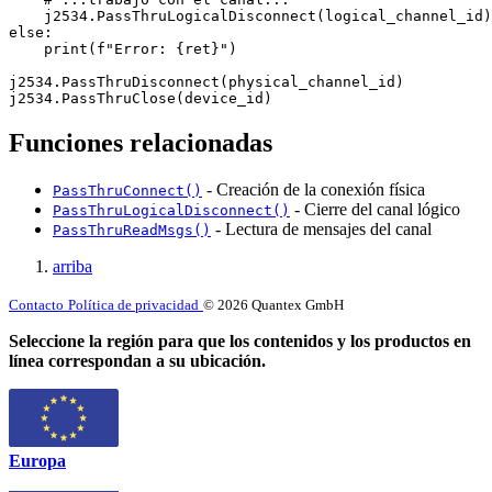
    j2534.PassThruLogicalDisconnect(logical_channel_id)

else:

    print(f"Error: {ret}")

j2534.PassThruDisconnect(physical_channel_id)

j2534.PassThruClose(device_id)
Funciones relacionadas
- Creación de la conexión física
PassThruConnect()
- Cierre del canal lógico
PassThruLogicalDisconnect()
- Lectura de mensajes del canal
PassThruReadMsgs()
arriba
Contacto
Política de privacidad
© 2026 Quantex GmbH
Seleccione la región para que los contenidos y los productos en
línea correspondan a su ubicación.
Europa