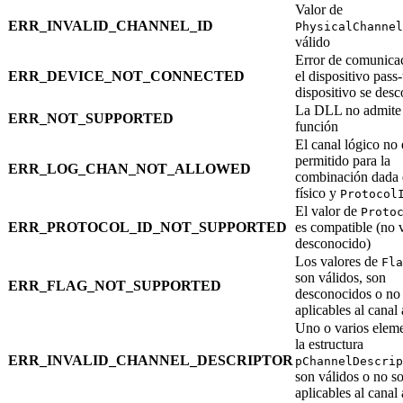
Valor de
ERR_INVALID_CHANNEL_ID
PhysicalChannel
válido
Error de comunica
ERR_DEVICE_NOT_CONNECTED
el dispositivo pass-
dispositivo se desc
La DLL no admite 
ERR_NOT_SUPPORTED
función
El canal lógico no 
permitido para la
ERR_LOG_CHAN_NOT_ALLOWED
combinación dada 
físico y
Protocol
El valor de
Proto
ERR_PROTOCOL_ID_NOT_SUPPORTED
es compatible (no 
desconocido)
Los valores de
Fla
son válidos, son
ERR_FLAG_NOT_SUPPORTED
desconocidos o no
aplicables al canal 
Uno o varios elem
la estructura
ERR_INVALID_CHANNEL_DESCRIPTOR
pChannelDescrip
son válidos o no s
aplicables al canal 