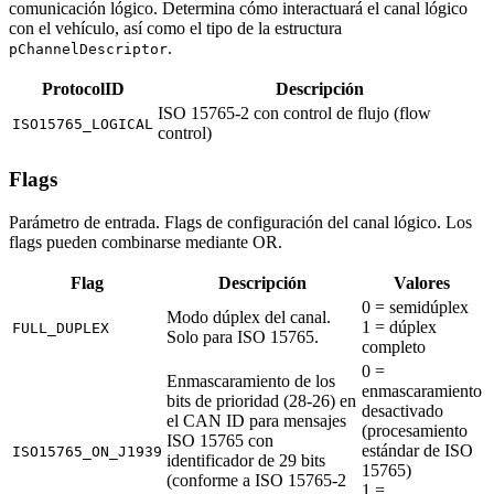
comunicación lógico. Determina cómo interactuará el canal lógico
con el vehículo, así como el tipo de la estructura
.
pChannelDescriptor
ProtocolID
Descripción
ISO 15765-2 con control de flujo (flow
ISO15765_LOGICAL
control)
Flags
Parámetro de entrada. Flags de configuración del canal lógico. Los
flags pueden combinarse mediante OR.
Flag
Descripción
Valores
0 = semidúplex
Modo dúplex del canal.
1 = dúplex
FULL_DUPLEX
Solo para ISO 15765.
completo
0 =
Enmascaramiento de los
enmascaramiento
bits de prioridad (28-26) en
desactivado
el CAN ID para mensajes
(procesamiento
ISO 15765 con
estándar de ISO
ISO15765_ON_J1939
identificador de 29 bits
15765)
(conforme a ISO 15765-2
1 =