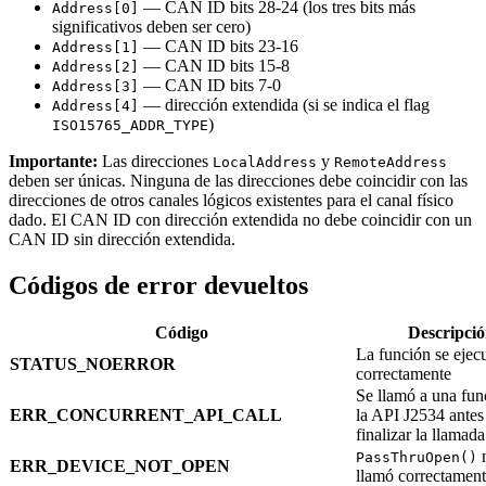
— CAN ID bits 28-24 (los tres bits más
Address[0]
significativos deben ser cero)
— CAN ID bits 23-16
Address[1]
— CAN ID bits 15-8
Address[2]
— CAN ID bits 7-0
Address[3]
— dirección extendida (si se indica el flag
Address[4]
)
ISO15765_ADDR_TYPE
Importante:
Las direcciones
y
LocalAddress
RemoteAddress
deben ser únicas. Ninguna de las direcciones debe coincidir con las
direcciones de otros canales lógicos existentes para el canal físico
dado. El CAN ID con dirección extendida no debe coincidir con un
CAN ID sin dirección extendida.
Códigos de error devueltos
Código
Descripci
La función se ejec
STATUS_NOERROR
correctamente
Se llamó a una fun
ERR_CONCURRENT_API_CALL
la API J2534 antes
finalizar la llamada
n
PassThruOpen()
ERR_DEVICE_NOT_OPEN
llamó correctamen