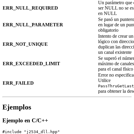
Un parámetro que 
ERR_NULL_REQUIRED
ser NULL no se es
en NULL
Se pasó un punte
ERR_NULL_PARAMETER
en lugar de un pun
obligatorio
Intento de crear un
lógico con direcci
ERR_NOT_UNIQUE
duplican las direcc
un canal existente
Se superó el núme
ERR_EXCEEDED_LIMIT
máximo de canales
para el canal físic
Error no especific
Utilice
ERR_FAILED
PassThruGetLas
para obtener la des
Ejemplos
Ejemplo en C/C++
#include "j2534_dll.hpp"
