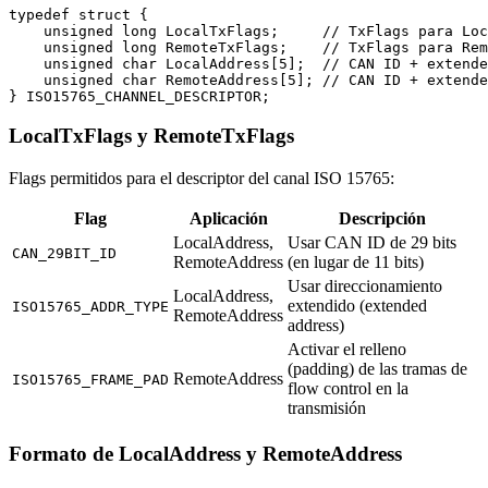
typedef struct {

    unsigned long LocalTxFlags;     // TxFlags para Loc
    unsigned long RemoteTxFlags;    // TxFlags para Rem
    unsigned char LocalAddress[5];  // CAN ID + extende
    unsigned char RemoteAddress[5]; // CAN ID + extende
} ISO15765_CHANNEL_DESCRIPTOR;
LocalTxFlags y RemoteTxFlags
Flags permitidos para el descriptor del canal ISO 15765:
Flag
Aplicación
Descripción
LocalAddress,
Usar CAN ID de 29 bits
CAN_29BIT_ID
RemoteAddress
(en lugar de 11 bits)
Usar direccionamiento
LocalAddress,
extendido (extended
ISO15765_ADDR_TYPE
RemoteAddress
address)
Activar el relleno
(padding) de las tramas de
RemoteAddress
ISO15765_FRAME_PAD
flow control en la
transmisión
Formato de LocalAddress y RemoteAddress