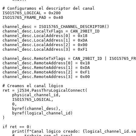
# Configuramos el descriptor del canal

ISO15765_LOGICAL = 0x200

ISO15765_FRAME_PAD = 0x40

channel_desc = ISO15765_CHANNEL_DESCRIPTOR()

channel_desc.LocalTxFlags = CAN_29BIT_ID

channel_desc.LocalAddress[0] = 0x18

channel_desc.LocalAddress[1] = 0xDA

channel_desc.LocalAddress[2] = 0x00

channel_desc.LocalAddress[3] = 0xF1

channel_desc.RemoteTxFlags = CAN_29BIT_ID | ISO15765_FR
channel_desc.RemoteAddress[0] = 0x18

channel_desc.RemoteAddress[1] = 0xDA

channel_desc.RemoteAddress[2] = 0xF1

channel_desc.RemoteAddress[3] = 0x00

# Creamos el canal lógico

ret = j2534.PassThruLogicalConnect(

    physical_channel_id,

    ISO15765_LOGICAL,

    0,

    byref(channel_desc),

    byref(logical_channel_id)

)

if ret == 0:

    print(f"Canal lógico creado: {logical_channel_id.va
    # ...trabajo con el canal...
