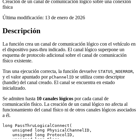
Creación de un canal de comunicación lógico sobre una conexión
física
Última modificación:
13 de enero de 2026
Descripción
La función crea un canal de comunicación lógico con el vehículo en
el dispositivo pass-thru indicado. El canal lógico superpone un
esquema de protocolo adicional sobre el canal de comunicación
físico existente.
Tras una ejecución correcta, la función devuelve
,
STATUS_NOERROR
y el valor apuntado por
se utiliza como descriptor
pChannelID
(handle) del canal creado. El canal se encuentra en estado
inicializado.
Se admiten hasta
10 canales lógicos
por cada canal de
comunicación físico. La creación de un canal lógico no afecta al
funcionamiento del canal físico ni de otros canales lógicos asociados
a él.
long PassThruLogicalConnect(

    unsigned long PhysicalChannelID,

    unsigned long ProtocolID,
