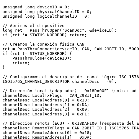
unsigned long deviceID = 0;

unsigned long physicalChannelID = 0;

unsigned long logicalChannelID = 0;

// Abrimos el dispositivo

long ret = PassThruOpen("ScanDoc", &deviceID);

if (ret != STATUS_NOERROR) return;

// Creamos la conexión física CAN

ret = PassThruConnect(deviceID, CAN, CAN_29BIT_ID, 5000
if (ret != STATUS_NOERROR) {

    PassThruClose(deviceID);

    return;

}

// Configuramos el descriptor del canal lógico ISO 1576
ISO15765_CHANNEL_DESCRIPTOR channelDesc = {0};

// Dirección local (adaptador) - 0x18DA00F1 (solicitud 
channelDesc.LocalTxFlags = CAN_29BIT_ID;

channelDesc.LocalAddress[0] = 0x18;

channelDesc.LocalAddress[1] = 0xDA;

channelDesc.LocalAddress[2] = 0x00;

channelDesc.LocalAddress[3] = 0xF1;

// Dirección remota (ECU) - 0x18DAF100 (respuesta del E
channelDesc.RemoteTxFlags = CAN_29BIT_ID | ISO15765_FRA
channelDesc.RemoteAddress[0] = 0x18;

channelDesc.RemoteAddress[1] = 0xDA;
