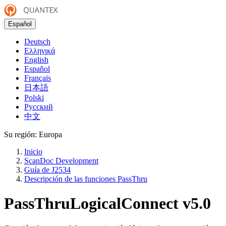
Español
Deutsch
Ελληνικά
English
Español
Français
日本語
Polski
Русский
中文
Su región:
Europa
Inicio
ScanDoc Development
Guía de J2534
Descripción de las funciones PassThru
PassThruLogicalConnect
v5.0