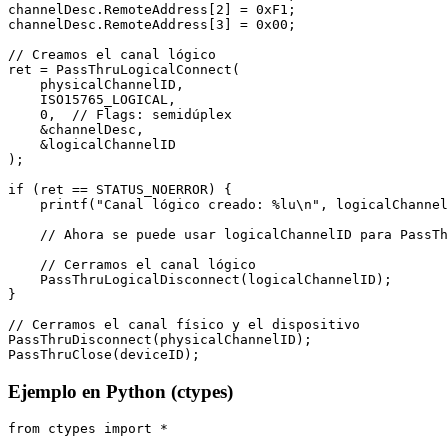
channelDesc.RemoteAddress[2] = 0xF1;

channelDesc.RemoteAddress[3] = 0x00;

// Creamos el canal lógico

ret = PassThruLogicalConnect(

    physicalChannelID,

    ISO15765_LOGICAL,

    0,  // Flags: semidúplex

    &channelDesc,

    &logicalChannelID

);

if (ret == STATUS_NOERROR) {

    printf("Canal lógico creado: %lu\n", logicalChannel
    // Ahora se puede usar logicalChannelID para PassTh
    // Cerramos el canal lógico

    PassThruLogicalDisconnect(logicalChannelID);

}

// Cerramos el canal físico y el dispositivo

PassThruDisconnect(physicalChannelID);

PassThruClose(deviceID);
Ejemplo en Python (ctypes)
from ctypes import *
