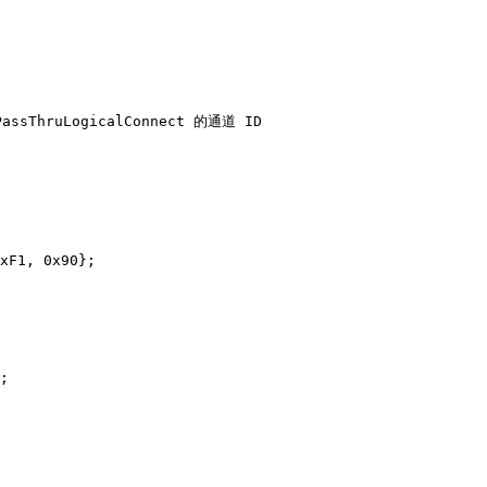
PassThruLogicalConnect 的通道 ID

xF1, 0x90};

;
