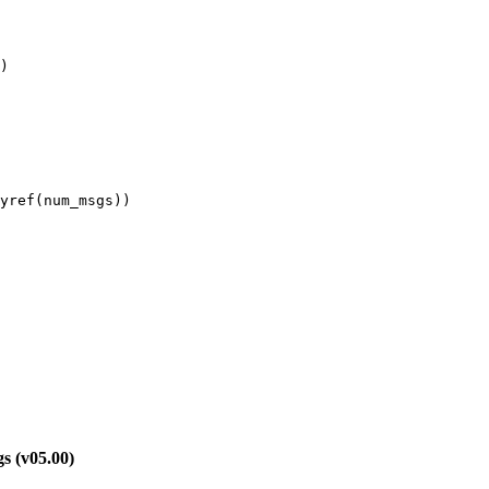
)

yref(num_msgs))

 (v05.00)