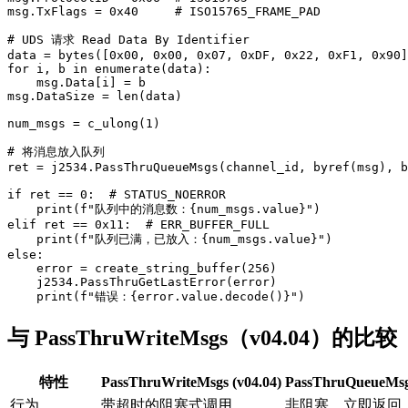
msg.TxFlags = 0x40     # ISO15765_FRAME_PAD

# UDS 请求 Read Data By Identifier

data = bytes([0x00, 0x00, 0x07, 0xDF, 0x22, 0xF1, 0x90]
for i, b in enumerate(data):

    msg.Data[i] = b

msg.DataSize = len(data)

num_msgs = c_ulong(1)

# 将消息放入队列

ret = j2534.PassThruQueueMsgs(channel_id, byref(msg), b
if ret == 0:  # STATUS_NOERROR

    print(f"队列中的消息数：{num_msgs.value}")

elif ret == 0x11:  # ERR_BUFFER_FULL

    print(f"队列已满，已放入：{num_msgs.value}")

else:

    error = create_string_buffer(256)

    j2534.PassThruGetLastError(error)

    print(f"错误：{error.value.decode()}")
与 PassThruWriteMsgs（v04.04）的比较
特性
PassThruWriteMsgs (v04.04)
PassThruQueueMsgs
行为
带超时的阻塞式调用
非阻塞，立即返回