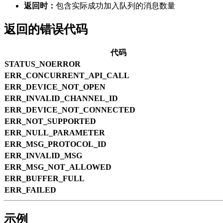
返回时：
包含实际成功加入队列的消息数量
返回的错误代码
代码
STATUS_NOERROR
ERR_CONCURRENT_API_CALL
ERR_DEVICE_NOT_OPEN
ERR_INVALID_CHANNEL_ID
ERR_DEVICE_NOT_CONNECTED
ERR_NOT_SUPPORTED
ERR_NULL_PARAMETER
ERR_MSG_PROTOCOL_ID
ERR_INVALID_MSG
ERR_MSG_NOT_ALLOWED
ERR_BUFFER_FULL
ERR_FAILED
示例