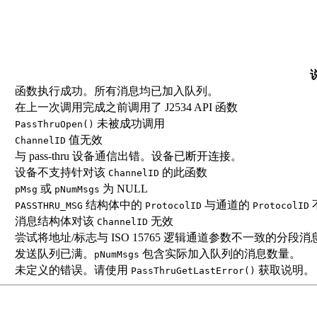
函数执行成功。所有消息均已加入队列。
在上一次调用完成之前调用了 J2534 API 函数
未被成功调用
PassThruOpen()
值无效
ChannelID
与 pass-thru 设备通信出错。设备已断开连接。
设备不支持针对该
的此函数
ChannelID
或
为 NULL
pMsg
pNumMsgs
结构体中的
与通道的
PASSTHRU_MSG
ProtocolID
ProtocolID
消息结构体对该
无效
ChannelID
尝试将地址/标志与 ISO 15765 逻辑通道参数不一致的分段
发送队列已满。
包含实际加入队列的消息数量。
pNumMsgs
未定义的错误。请使用
获取说明。
PassThruGetLastError()