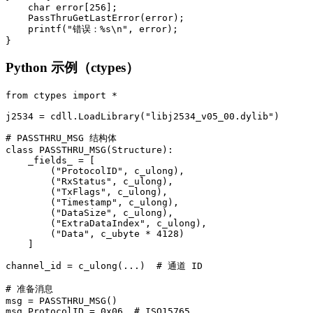
    char error[256];

    PassThruGetLastError(error);

    printf("错误：%s\n", error);

}
Python 示例（ctypes）
from ctypes import *

j2534 = cdll.LoadLibrary("libj2534_v05_00.dylib")

# PASSTHRU_MSG 结构体

class PASSTHRU_MSG(Structure):

    _fields_ = [

        ("ProtocolID", c_ulong),

        ("RxStatus", c_ulong),

        ("TxFlags", c_ulong),

        ("Timestamp", c_ulong),

        ("DataSize", c_ulong),

        ("ExtraDataIndex", c_ulong),

        ("Data", c_ubyte * 4128)

    ]

channel_id = c_ulong(...)  # 通道 ID

# 准备消息

msg = PASSTHRU_MSG()

msg.ProtocolID = 0x06  # ISO15765
