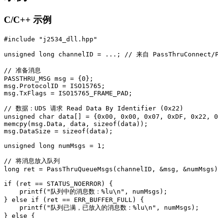
C/C++ 示例
#include "j2534_dll.hpp"

unsigned long channelID = ...; // 来自 PassThruConnect/
// 准备消息

PASSTHRU_MSG msg = {0};

msg.ProtocolID = ISO15765;

msg.TxFlags = ISO15765_FRAME_PAD;

// 数据：UDS 请求 Read Data By Identifier (0x22)

unsigned char data[] = {0x00, 0x00, 0x07, 0xDF, 0x22, 0
memcpy(msg.Data, data, sizeof(data));

msg.DataSize = sizeof(data);

unsigned long numMsgs = 1;

// 将消息放入队列

long ret = PassThruQueueMsgs(channelID, &msg, &numMsgs)
if (ret == STATUS_NOERROR) {

    printf("队列中的消息数：%lu\n", numMsgs);

} else if (ret == ERR_BUFFER_FULL) {

    printf("队列已满，已放入的消息数：%lu\n", numMsgs);

} else {
