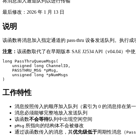
将消息加入通道队列以进行传输
最后修改：
2026 年 1 月 13 日
说明
该函数将消息加入指定通道的 pass-thru 设备发送队列。执行
注意：
该函数取代了在早期版本 SAE J2534 API（v04.04）中
long PassThruQueueMsgs(

    unsigned long ChannelID,

    PASSTHRU_MSG *pMsg,

    unsigned long *pNumMsgs

)
工作特性
消息按照传入的顺序加入队列（索引为 0 的消息排在第一
消息必须能够完整地放入发送队列
该函数
不会等待
队列中出现空闲空间
所指向的结构体不会被修改
pMsg
通过该函数传入的消息，其
优先级低于
周期性消息（
Pass