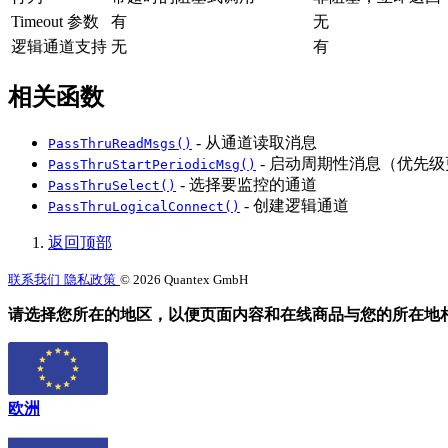
Timeout 参数
有
无
逻辑通道支持
无
有
相关函数
- 从通道读取消息
PassThruReadMsgs()
- 启动周期性消息（优先
PassThruStartPeriodicMsg()
- 选择要监控的通道
PassThruSelect()
- 创建逻辑通道
PassThruLogicalConnect()
返回顶部
联系我们
隐私政策
© 2026 Quantex GmbH
请选择您所在的地区，以便页面内容和在线商品与您的所在地
欧洲