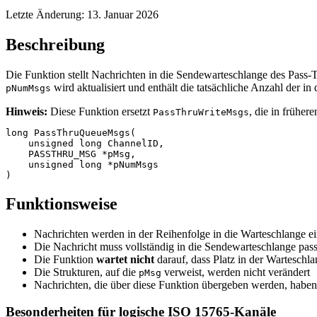
Letzte Änderung:
13. Januar 2026
Beschreibung
Die Funktion stellt Nachrichten in die Sendewarteschlange des Pass
wird aktualisiert und enthält die tatsächliche Anzahl der i
pNumMsgs
Hinweis:
Diese Funktion ersetzt
, die in frühe
PassThruWriteMsgs
long PassThruQueueMsgs(

    unsigned long ChannelID,

    PASSTHRU_MSG *pMsg,

    unsigned long *pNumMsgs

)
Funktionsweise
Nachrichten werden in der Reihenfolge in die Warteschlange ei
Die Nachricht muss vollständig in die Sendewarteschlange pas
Die Funktion
wartet nicht
darauf, dass Platz in der Warteschla
Die Strukturen, auf die
verweist, werden nicht verändert
pMsg
Nachrichten, die über diese Funktion übergeben werden, habe
Besonderheiten für logische ISO 15765-Kanäle