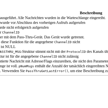
Beschreibung
 ausgeführt. Alle Nachrichten wurden in die Warteschlange eingereiht.
wurde vor Abschluss des vorherigen Aufrufs aufgerufen
de nicht erfolgreich aufgerufen
ür
ChannelID
r mit dem Pass-Thru-Gerät. Das Gerät wurde getrennt.
t diese Funktion für die angegebene
nicht
ChannelID
ist NULL
-Struktur stimmt nicht mit der
des Kanals üb
ASSTHRU_MSG
ProtocolID
tur ist für die angegebene
nicht zulässig
ChannelID
tierte Nachricht mit Adresse/Flags einzureihen, die nicht den Parame
ge ist voll.
enthält die Anzahl der tatsächlich eingereihten 
pNumMsgs
r. Verwenden Sie
, um eine Beschreibung zu
PassThruGetLastError()