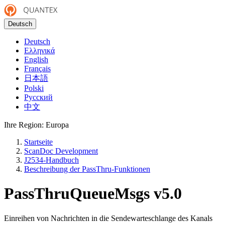
Deutsch
Deutsch
Ελληνικά
English
Français
日本語
Polski
Русский
中文
Ihre Region:
Europa
Startseite
ScanDoc Development
J2534-Handbuch
Beschreibung der PassThru-Funktionen
PassThruQueueMsgs
v5.0
Einreihen von Nachrichten in die Sendewarteschlange des Kanals