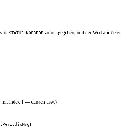
 wird
zurückgegeben, und der Wert am Zeiger
STATUS_NOERROR
t, mit Index 1 — danach usw.)
)
tPeriodicMsg