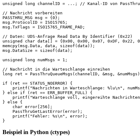
unsigned long channelID = ...; // Kanal-ID von PassThru
// Nachricht vorbereiten

PASSTHRU_MSG msg = {0};

msg.ProtocolID = ISO15765;

msg.TxFlags = ISO15765_FRAME_PAD;

// Daten: UDS-Anfrage Read Data By Identifier (0x22)

unsigned char data[] = {0x00, 0x00, 0x07, 0xDF, 0x22, 0
memcpy(msg.Data, data, sizeof(data));

msg.DataSize = sizeof(data);

unsigned long numMsgs = 1;

// Nachricht in die Warteschlange einreihen

long ret = PassThruQueueMsgs(channelID, &msg, &numMsgs)
if (ret == STATUS_NOERROR) {

    printf("Nachrichten in Warteschlange: %lu\n", numMs
} else if (ret == ERR_BUFFER_FULL) {

    printf("Warteschlange voll, eingereihte Nachrichten
} else {

    char error[256];

    PassThruGetLastError(error);

    printf("Fehler: %s\n", error);

}
Beispiel in Python (ctypes)