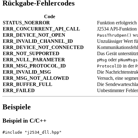
Rückgabe-Fehlercodes
Code
STATUS_NOERROR
Funktion erfolgreich
ERR_CONCURRENT_API_CALL
J2534 API-Funktion 
ERR_DEVICE_NOT_OPEN
wur
PassThruOpen()
ERR_INVALID_CHANNEL_ID
Unzulässiger Wert f
ERR_DEVICE_NOT_CONNECTED
Kommunikationsfehle
ERR_NOT_SUPPORTED
Das Gerät unterstütz
ERR_NULL_PARAMETER
oder
pMsg
pNumMsgs
ERR_MSG_PROTOCOL_ID
in der
ProtocolID
P
ERR_INVALID_MSG
Die Nachrichtenstruk
ERR_MSG_NOT_ALLOWED
Versuch, eine segmen
ERR_BUFFER_FULL
Die Sendewarteschlan
ERR_FAILED
Unbestimmter Fehle
Beispiele
Beispiel in C/C++
#include "j2534_dll.hpp"
