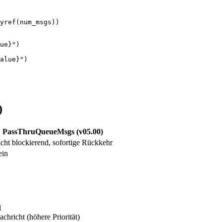
yref(num_msgs))

ue}")

alue}")

)
PassThruQueueMsgs (v05.00)
cht blockierend, sofortige Rückkehr
ein
l
chricht (höhere Priorität)