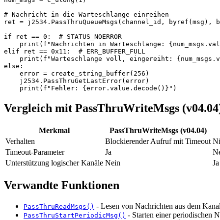
# Nachricht in die Warteschlange einreihen

ret = j2534.PassThruQueueMsgs(channel_id, byref(msg), b
if ret == 0:  # STATUS_NOERROR

    print(f"Nachrichten in Warteschlange: {num_msgs.val
elif ret == 0x11:  # ERR_BUFFER_FULL

    print(f"Warteschlange voll, eingereiht: {num_msgs.v
else:

    error = create_string_buffer(256)

    j2534.PassThruGetLastError(error)

    print(f"Fehler: {error.value.decode()}")
Vergleich mit PassThruWriteMsgs (v04.04
Merkmal
PassThruWriteMsgs (v04.04)
Verhalten
Blockierender Aufruf mit Timeout
Ni
Timeout-Parameter
Ja
N
Unterstützung logischer Kanäle
Nein
Ja
Verwandte Funktionen
- Lesen von Nachrichten aus dem Kana
PassThruReadMsgs()
- Starten einer periodischen Na
PassThruStartPeriodicMsg()