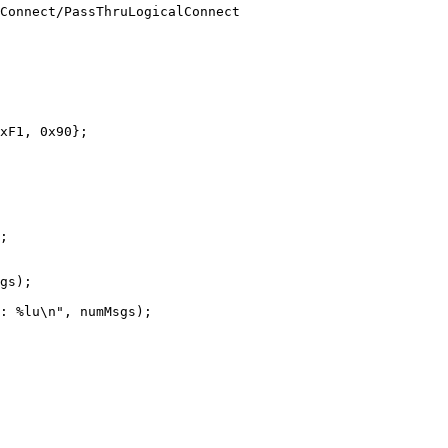
Connect/PassThruLogicalConnect

xF1, 0x90};

;

gs);

: %lu\n", numMsgs);
