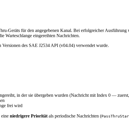
-Thru-Geräts für den angegebenen Kanal. Bei erfolgreicher Ausführung
n die Warteschlange eingereihten Nachrichten.
ren Versionen des SAE J2534 API (v04.04) verwendet wurde.
ngereiht, in der sie übergeben wurden (Nachricht mit Index 0 — zuers
sen
nge frei wird
n eine
niedrigere Priorität
als periodische Nachrichten (
PassThruStar