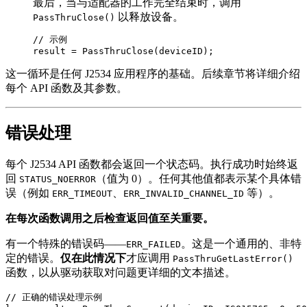
最后，当与适配器的工作完全结束时，调用
以释放设备。
PassThruClose()
// 示例

result = PassThruClose(deviceID);
这一循环是任何 J2534 应用程序的基础。后续章节将详细介绍
每个 API 函数及其参数。
错误处理
每个 J2534 API 函数都会返回一个状态码。执行成功时始终返
回
（值为 0）。任何其他值都表示某个具体错
STATUS_NOERROR
误（例如
、
等）。
ERR_TIMEOUT
ERR_INVALID_CHANNEL_ID
在每次函数调用之后检查返回值至关重要。
有一个特殊的错误码——
。这是一个通用的、非特
ERR_FAILED
定的错误。
仅在此情况下
才应调用
PassThruGetLastError()
函数，以从驱动获取对问题更详细的文本描述。
// 正确的错误处理示例
