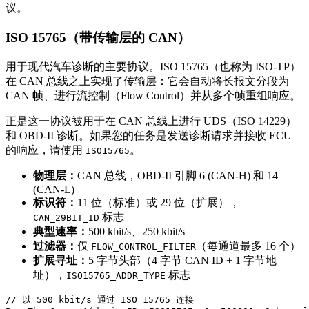
议。
ISO 15765（带传输层的 CAN）
用于现代汽车诊断的主要协议。ISO 15765（也称为 ISO-TP）
在 CAN 总线之上实现了传输层：它会自动将长报文分段为
CAN 帧、进行流控制（Flow Control）并从多个帧重组响应。
正是这一协议被用于在 CAN 总线上进行 UDS（ISO 14229）
和 OBD-II 诊断。如果您的任务是发送诊断请求并接收 ECU
的响应，请使用
。
ISO15765
物理层：
CAN 总线，OBD-II 引脚 6 (CAN-H) 和 14
(CAN-L)
标识符：
11 位（标准）或 29 位（扩展），
标志
CAN_29BIT_ID
典型速率：
500 kbit/s、250 kbit/s
过滤器：
仅
（每通道最多 16 个）
FLOW_CONTROL_FILTER
扩展寻址：
5 字节头部（4 字节 CAN ID + 1 字节地
址），
标志
ISO15765_ADDR_TYPE
// 以 500 kbit/s 通过 ISO 15765 连接
