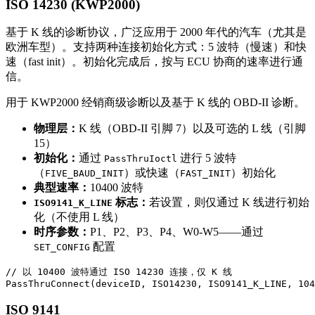
ISO 14230 (KWP2000)
基于 K 线的诊断协议，广泛应用于 2000 年代的汽车（尤其是
欧洲车型）。支持两种连接初始化方式：5 波特（慢速）和快
速（fast init）。初始化完成后，按与 ECU 协商的速率进行通
信。
用于 KWP2000 经销商级诊断以及基于 K 线的 OBD-II 诊断。
物理层：
K 线（OBD-II 引脚 7）以及可选的 L 线（引脚
15）
初始化：
通过
进行 5 波特
PassThruIoctl
（
）或快速（
）初始化
FIVE_BAUD_INIT
FAST_INIT
典型速率：
10400 波特
标志：
若设置，则仅通过 K 线进行初始
ISO9141_K_LINE
化（不使用 L 线）
时序参数：
P1、P2、P3、P4、W0-W5——通过
配置
SET_CONFIG
// 以 10400 波特通过 ISO 14230 连接，仅 K 线

PassThruConnect(deviceID, ISO14230, ISO9141_K_LINE, 104
ISO 9141