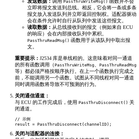
发送数据：
调用
函数并不会
PassThruWriteMsg()
立即将报文发送到总线。相反，它会将一条或多条
报文放入发送队列并立即返回控制权。适配器驱动
会在条件允许时自行从队列中发送这些报文。
读取数据：
从总线接收到的报文（例如来自 ECU
的响应）会在内部接收队列中累积。
函数用于从该队列中取出报
PassThruReadMsg()
文。
重要提示：
J2534 库是单线程的。这意味着对同一通道
的所有函数调用（
、
PassThruWriteMsg
PassThruReadMsg
等）都必须严格按顺序执行。在上一个函数执行完成之
前，不能调用另一个函数。试图从不同线程对同一通道
同时调用函数将导致不可预测的行为。
关闭通信通道：
与 ECU 的工作完成后，使用
关
PassThruDisconnect()
闭通道。
// 示例

result = PassThruDisconnect(channelID);
关闭与适配器的连接：