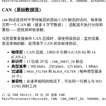
PassThruConnect(deviceID, ISO15765, 0, 500000, &channel
CAN（原始数据流）
协议提供对不带传输层的原始 CAN 帧流的访问。每条报
CAN
文即一个 CAN 帧（最多 8 字节数据）。适配器不执行分段和
重组——您按原样收发帧。
当您需要直接操作 CAN 总线时，请使用该协议：监控流量、
发送单独的帧、处理基于 CAN 的非标准协议。
物理层：
CAN 总线，OBD-II 引脚 6 (CAN-H) 和 14
(CAN-L)
标识符：
11 位或 29 位，
标志
CAN_29BIT_ID
典型速率：
500 kbit/s、250 kbit/s、125 kbit/s、1 Mbit/s
过滤器：
和
（每种类型最多
PASS_FILTER
BLOCK_FILTER
10 个）
兼容性：
在速率相同的情况下，可在同一引脚上与 ISO
15765 同时工作
// 以 500 kbit/s、29 位 ID 连接 CAN

PassThruConnect(deviceID, CAN, CAN_29BIT_ID, 500000, &c