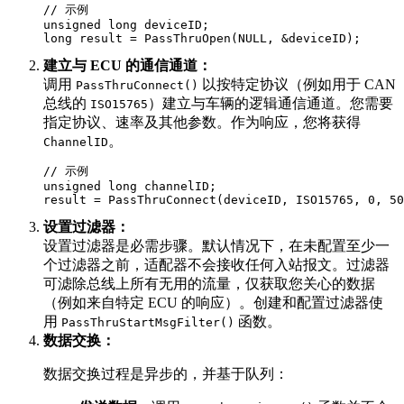
// 示例

unsigned long deviceID;

long result = PassThruOpen(NULL, &deviceID);
建立与 ECU 的通信通道：
调用
以按特定协议（例如用于 CAN
PassThruConnect()
总线的
）建立与车辆的逻辑通信通道。您需要
ISO15765
指定协议、速率及其他参数。作为响应，您将获得
。
ChannelID
// 示例

unsigned long channelID;

result = PassThruConnect(deviceID, ISO15765, 0, 50
设置过滤器：
设置过滤器是必需步骤。默认情况下，在未配置至少一
个过滤器之前，适配器不会接收任何入站报文。过滤器
可滤除总线上所有无用的流量，仅获取您关心的数据
（例如来自特定 ECU 的响应）。创建和配置过滤器使
用
函数。
PassThruStartMsgFilter()
数据交换：
数据交换过程是异步的，并基于队列：