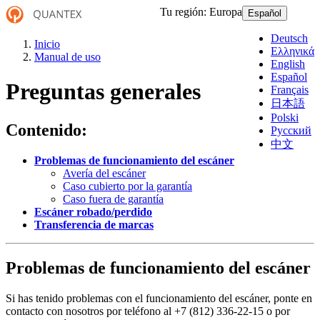
Tu región:
Europa
Español
Deutsch
Inicio
Ελληνικά
Manual de uso
English
Español
Preguntas generales
Français
日本語
Polski
Contenido:
Русский
中文
Problemas de funcionamiento del escáner
Avería del escáner
Caso cubierto por la garantía
Caso fuera de garantía
Escáner robado/perdido
Transferencia de marcas
Problemas de funcionamiento del escáner
Si has tenido problemas con el funcionamiento del escáner, ponte en
contacto con nosotros por teléfono al +7 (812) 336-22-15 o por