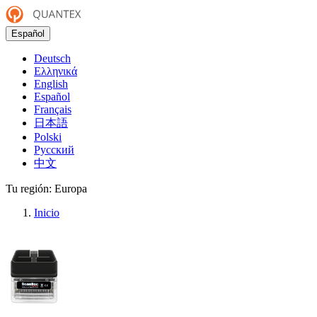
Español
Deutsch
Ελληνικά
English
Español
Français
日本語
Polski
Русский
中文
Tu región:
Europa
Inicio