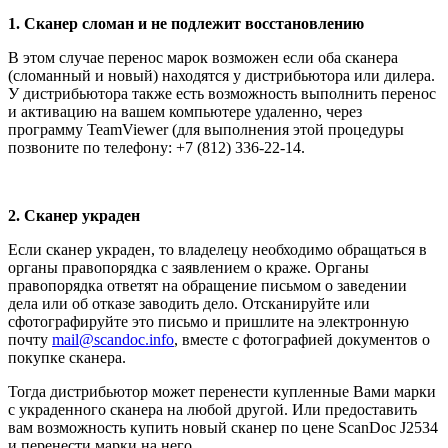
1. Сканер сломан и не подлежит восстановлению
В этом случае перенос марок возможен если оба сканера
(сломанный и новый) находятся у дистрибьютора или дилера.
У дистрибьютора также есть возможность выполнить перенос
и активацию на вашем компьютере удаленно, через
программу TeamViewer (для выполнения этой процедуры
позвоните по телефону: +7 (812) 336-22-14.
2. Сканер украден
Если сканер украден, то владелецу необходимо обращаться в
органы правопорядка с заявлением о краже. Органы
правопорядка ответят на обращение письмом о заведении
дела или об отказе заводить дело. Отсканируйте или
сфотографируйте это письмо и пришлите на электронную
почту
mail@scandoc.info
, вместе с фотографией документов о
покупке сканера.
Тогда дистрибьютор может перенести купленные Вами марки
с украденного сканера на любой другой. Или предоставить
вам возможность купить новый сканер по цене ScanDoc J2534
и перенести марки на него.