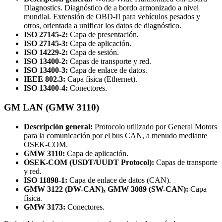
Diagnostics. Diagnóstico de a bordo armonizado a nivel
mundial. Extensión de OBD-II para vehículos pesados y
otros, orientada a unificar los datos de diagnóstico.
ISO 27145-2:
Capa de presentación.
ISO 27145-3:
Capa de aplicación.
ISO 14229-2:
Capa de sesión.
ISO 13400-2:
Capas de transporte y red.
ISO 13400-3:
Capa de enlace de datos.
IEEE 802.3:
Capa física (Ethernet).
ISO 13400-4:
Conectores.
GM LAN (GMW 3110)
Descripción general:
Protocolo utilizado por General Motors
para la comunicación por el bus CAN, a menudo mediante
OSEK-COM.
GMW 3110:
Capa de aplicación.
OSEK-COM (USDT/UUDT Protocol):
Capas de transporte
y red.
ISO 11898-1:
Capa de enlace de datos (CAN).
GMW 3122 (DW-CAN), GMW 3089 (SW-CAN):
Capa
física.
GMW 3173:
Conectores.