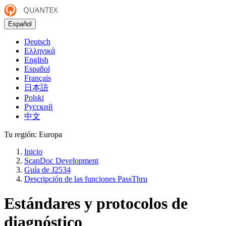
Español
Deutsch
Ελληνικά
English
Español
Français
日本語
Polski
Русский
中文
Tu región:
Europa
Inicio
ScanDoc Development
Guía de J2534
Descripción de las funciones PassThru
Estándares y protocolos de
diagnóstico