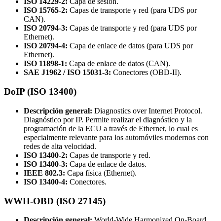
ISO 14229-2:
Capa de sesión.
ISO 15765-2:
Capas de transporte y red (para UDS por
CAN).
ISO 20794-3:
Capas de transporte y red (para UDS por
Ethernet).
ISO 20794-4:
Capa de enlace de datos (para UDS por
Ethernet).
ISO 11898-1:
Capa de enlace de datos (CAN).
SAE J1962 / ISO 15031-3:
Conectores (OBD-II).
DoIP (ISO 13400)
Descripción general:
Diagnostics over Internet Protocol.
Diagnóstico por IP. Permite realizar el diagnóstico y la
programación de la ECU a través de Ethernet, lo cual es
especialmente relevante para los automóviles modernos con
redes de alta velocidad.
ISO 13400-2:
Capas de transporte y red.
ISO 13400-3:
Capa de enlace de datos.
IEEE 802.3:
Capa física (Ethernet).
ISO 13400-4:
Conectores.
WWH-OBD (ISO 27145)
Descripción general:
World-Wide Harmonized On-Board