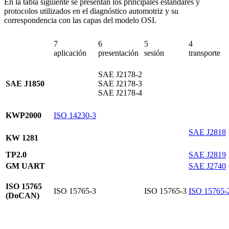
En la tabla siguiente se presentan los principales estándares y
protocolos utilizados en el diagnóstico automotriz y su
correspondencia con las capas del modelo OSI.
7
6
5
4
aplicación
presentación
sesión
transporte
SAE J2178‑2
SAE J1850
SAE J2178‑3
SAE J2178‑4
KWP2000
ISO 14230‑3
SAE J2818
KW 1281
TP2.0
SAE J2819
GM UART
SAE J2740
ISO 15765
ISO 15765‑3
ISO 15765‑3
ISO 15765‑
(DoCAN)