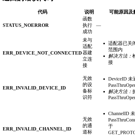
代码
说明
可能原因及
函数
STATUS_NOERROR
执行
—
成功
未与
适配器已关
适配
范围内
器建
ERR_DEVICE_NOT_CONNECTED
解决方法：
立连
接
接
无效
DeviceID 
的设
PassThruOp
ERR_INVALID_DEVICE_ID
备标
解决方法：
识符
PassThruOpe
ChannelID
无效
PassThruC
的通
于
ERR_INVALID_CHANNEL_ID
道标
GET_PROT