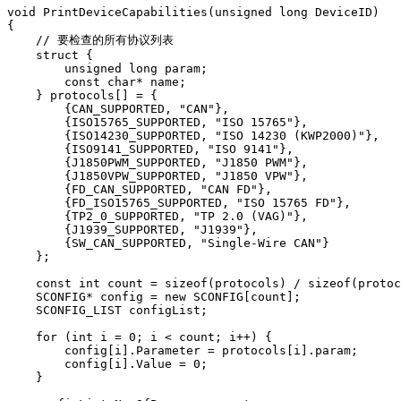
void PrintDeviceCapabilities(unsigned long DeviceID)

{

    // 要检查的所有协议列表

    struct {

        unsigned long param;

        const char* name;

    } protocols[] = {

        {CAN_SUPPORTED, "CAN"},

        {ISO15765_SUPPORTED, "ISO 15765"},

        {ISO14230_SUPPORTED, "ISO 14230 (KWP2000)"},

        {ISO9141_SUPPORTED, "ISO 9141"},

        {J1850PWM_SUPPORTED, "J1850 PWM"},

        {J1850VPW_SUPPORTED, "J1850 VPW"},

        {FD_CAN_SUPPORTED, "CAN FD"},

        {FD_ISO15765_SUPPORTED, "ISO 15765 FD"},

        {TP2_0_SUPPORTED, "TP 2.0 (VAG)"},

        {J1939_SUPPORTED, "J1939"},

        {SW_CAN_SUPPORTED, "Single-Wire CAN"}

    };

    const int count = sizeof(protocols) / sizeof(protoc
    SCONFIG* config = new SCONFIG[count];

    SCONFIG_LIST configList;

    for (int i = 0; i < count; i++) {

        config[i].Parameter = protocols[i].param;

        config[i].Value = 0;

    }
