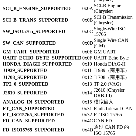
SCI-B Engine
SCI_B_ENGINE_SUPPORTED
0x0A
(Chrysler)
SCI-B Transmission
SCI_B_TRANS_SUPPORTED
0x0B
(Chrysler)
Single-Wire ISO
SW_ISO15765_SUPPORTED
0x0C
15765
Single-Wire CAN
SW_CAN_SUPPORTED
0x0D
(GM)
GM_UART_SUPPORTED
0x0E
GM UART
UART_ECHO_BYTE_SUPPORTED
0x0F
UART Echo Byte
HONDA_DIAGH_SUPPORTED
0x10
Honda DIAG-H
J1939_SUPPORTED
0x11
J1939（商用车）
J1708_SUPPORTED
0x12
J1708（商用车）
TP2_0_SUPPORTED
0x13
TP 2.0 (VAG)
J2610 (Chrysler
J2610_SUPPORTED
0x14
DRB-III)
ANALOG_IN_SUPPORTED
0x15
模拟输入
FT_CAN_SUPPORTED
0x31
Fault-Tolerant CAN
FT_ISO15765_SUPPORTED
0x32
FT ISO 15765
FD_CAN_SUPPORTED
0x4C
CAN FD
通过 CAN FD 的
FD_ISO15765_SUPPORTED
0x4D
ISO 15765