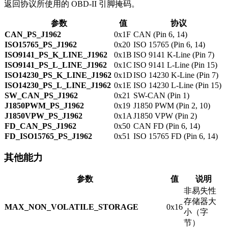
返回协议所使用的 OBD-II 引脚掩码。
参数
值
协议
CAN_PS_J1962
0x1F
CAN (Pin 6, 14)
ISO15765_PS_J1962
0x20
ISO 15765 (Pin 6, 14)
ISO9141_PS_K_LINE_J1962
0x1B
ISO 9141 K-Line (Pin 7)
ISO9141_PS_L_LINE_J1962
0x1C
ISO 9141 L-Line (Pin 15)
ISO14230_PS_K_LINE_J1962
0x1D
ISO 14230 K-Line (Pin 7)
ISO14230_PS_L_LINE_J1962
0x1E
ISO 14230 L-Line (Pin 15)
SW_CAN_PS_J1962
0x21
SW-CAN (Pin 1)
J1850PWM_PS_J1962
0x19
J1850 PWM (Pin 2, 10)
J1850VPW_PS_J1962
0x1A
J1850 VPW (Pin 2)
FD_CAN_PS_J1962
0x50
CAN FD (Pin 6, 14)
FD_ISO15765_PS_J1962
0x51
ISO 15765 FD (Pin 6, 14)
其他能力
参数
值
说明
非易失性
存储器大
MAX_NON_VOLATILE_STORAGE
0x16
小（字
节）