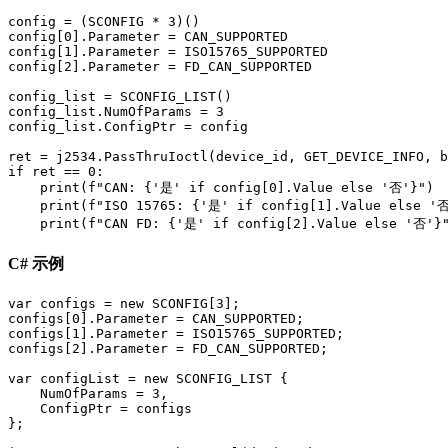
config = (SCONFIG * 3)()

config[0].Parameter = CAN_SUPPORTED

config[1].Parameter = ISO15765_SUPPORTED

config[2].Parameter = FD_CAN_SUPPORTED

config_list = SCONFIG_LIST()

config_list.NumOfParams = 3

config_list.ConfigPtr = config

ret = j2534.PassThruIoctl(device_id, GET_DEVICE_INFO, b
if ret == 0:

    print(f"CAN: {'是' if config[0].Value else '否'}")

    print(f"ISO 15765: {'是' if config[1].Value else '否
    print(f"CAN FD: {'是' if config[2].Value else '否'}
C# 示例
var configs = new SCONFIG[3];

configs[0].Parameter = CAN_SUPPORTED;

configs[1].Parameter = ISO15765_SUPPORTED;

configs[2].Parameter = FD_CAN_SUPPORTED;

var configList = new SCONFIG_LIST {

    NumOfParams = 3,

    ConfigPtr = configs

};
