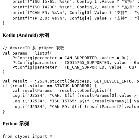
    printf("ISO 15765: %s\n", Config[1].Value ? "支持" :
    printf("ISO 14230: %s\n", Config[2].Value ? "支持" :
    printf("CAN FD: %s\n", Config[3].Value ? "支持" : "否
    printf("TP 2.0: %s\n", Config[4].Value ? "支持" : "否
}
Kotlin (Android) 示例
// deviceID 从 ptOpen 获取

val params = listOf(

    PtConfig(parameter = CAN_SUPPORTED, value = 0u),

    PtConfig(parameter = ISO15765_SUPPORTED, value = 0u
    PtConfig(parameter = FD_CAN_SUPPORTED, value = 0u)

)

val result = j2534.ptIoctl(deviceID, GET_DEVICE_INFO, p
if (result.status == STATUS_NOERROR) {

    val resultParams = result.toConfigList()

    Log.i("J2534", "CAN: ${if (resultParams[0].value >
    Log.i("J2534", "ISO 15765: ${if (resultParams[1].v
    Log.i("J2534", "CAN FD: ${if (resultParams[2].valu
}
Python 示例
from ctypes import *
