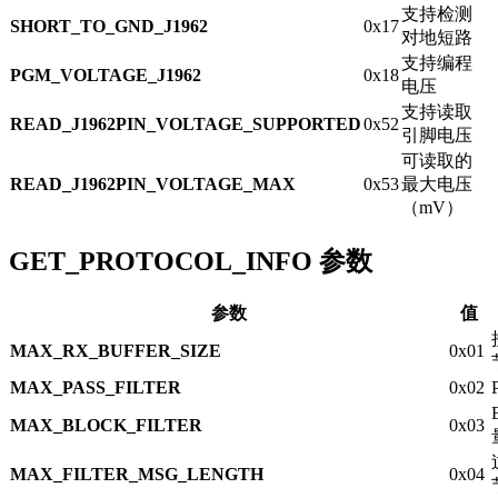
支持检测
SHORT_TO_GND_J1962
0x17
对地短路
支持编程
PGM_VOLTAGE_J1962
0x18
电压
支持读取
READ_J1962PIN_VOLTAGE_SUPPORTED
0x52
引脚电压
可读取的
READ_J1962PIN_VOLTAGE_MAX
0x53
最大电压
（mV）
GET_PROTOCOL_INFO 参数
参数
值
MAX_RX_BUFFER_SIZE
0x01
MAX_PASS_FILTER
0x02
MAX_BLOCK_FILTER
0x03
MAX_FILTER_MSG_LENGTH
0x04