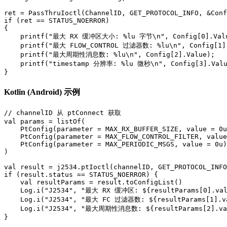
ret = PassThruIoctl(ChannelID, GET_PROTOCOL_INFO, &Conf
if (ret == STATUS_NOERROR)

{

    printf("最大 RX 缓冲区大小: %lu 字节\n", Config[0].Valu
    printf("最大 FLOW_CONTROL 过滤器数: %lu\n", Config[1].
    printf("最大周期性消息数: %lu\n", Config[2].Value);

    printf("timestamp 分辨率: %lu 微秒\n", Config[3].Valu
}
Kotlin (Android) 示例
// channelID 从 ptConnect 获取

val params = listOf(

    PtConfig(parameter = MAX_RX_BUFFER_SIZE, value = 0u
    PtConfig(parameter = MAX_FLOW_CONTROL_FILTER, value
    PtConfig(parameter = MAX_PERIODIC_MSGS, value = 0u)

)

val result = j2534.ptIoctl(channelID, GET_PROTOCOL_INFO
if (result.status == STATUS_NOERROR) {

    val resultParams = result.toConfigList()

    Log.i("J2534", "最大 RX 缓冲区: ${resultParams[0].val
    Log.i("J2534", "最大 FC 过滤器数: ${resultParams[1].va
    Log.i("J2534", "最大周期性消息数: ${resultParams[2].val
}