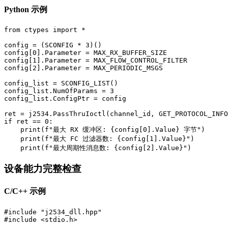
Python 示例
from ctypes import *

config = (SCONFIG * 3)()

config[0].Parameter = MAX_RX_BUFFER_SIZE

config[1].Parameter = MAX_FLOW_CONTROL_FILTER

config[2].Parameter = MAX_PERIODIC_MSGS

config_list = SCONFIG_LIST()

config_list.NumOfParams = 3

config_list.ConfigPtr = config

ret = j2534.PassThruIoctl(channel_id, GET_PROTOCOL_INFO
if ret == 0:

    print(f"最大 RX 缓冲区: {config[0].Value} 字节")

    print(f"最大 FC 过滤器数: {config[1].Value}")

    print(f"最大周期性消息数: {config[2].Value}")
设备能力完整检查
C/C++ 示例
#include "j2534_dll.hpp"

#include <stdio.h>
