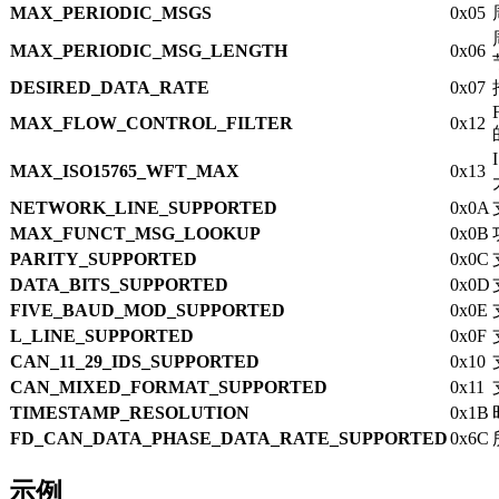
MAX_PERIODIC_MSGS
0x05
MAX_PERIODIC_MSG_LENGTH
0x06
DESIRED_DATA_RATE
0x07
MAX_FLOW_CONTROL_FILTER
0x12
MAX_ISO15765_WFT_MAX
0x13
NETWORK_LINE_SUPPORTED
0x0A
MAX_FUNCT_MSG_LOOKUP
0x0B
PARITY_SUPPORTED
0x0C
DATA_BITS_SUPPORTED
0x0D
FIVE_BAUD_MOD_SUPPORTED
0x0E
L_LINE_SUPPORTED
0x0F
CAN_11_29_IDS_SUPPORTED
0x10
CAN_MIXED_FORMAT_SUPPORTED
0x11
TIMESTAMP_RESOLUTION
0x1B
FD_CAN_DATA_PHASE_DATA_RATE_SUPPORTED
0x6C
示例