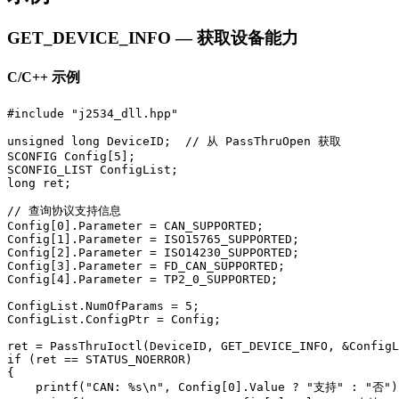
GET_DEVICE_INFO — 获取设备能力
C/C++ 示例
#include "j2534_dll.hpp"

unsigned long DeviceID;  // 从 PassThruOpen 获取

SCONFIG Config[5];

SCONFIG_LIST ConfigList;

long ret;

// 查询协议支持信息

Config[0].Parameter = CAN_SUPPORTED;

Config[1].Parameter = ISO15765_SUPPORTED;

Config[2].Parameter = ISO14230_SUPPORTED;

Config[3].Parameter = FD_CAN_SUPPORTED;

Config[4].Parameter = TP2_0_SUPPORTED;

ConfigList.NumOfParams = 5;

ConfigList.ConfigPtr = Config;

ret = PassThruIoctl(DeviceID, GET_DEVICE_INFO, &ConfigL
if (ret == STATUS_NOERROR)

{

    printf("CAN: %s\n", Config[0].Value ? "支持" : "否");