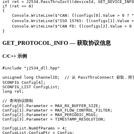
int ret = J2534.PassThruIoctl(deviceId, GET_DEVICE_INFO
if (ret == 0)

{

    Console.WriteLine($"CAN: {(configs[0].Value > 0 ? 
    Console.WriteLine($"ISO 15765: {(configs[1].Value 
    Console.WriteLine($"CAN FD: {(configs[2].Value > 0
}
GET_PROTOCOL_INFO — 获取协议信息
C/C++ 示例
#include "j2534_dll.hpp"

unsigned long ChannelID;  // 从 PassThruConnect 获取，用于
SCONFIG Config[4];

SCONFIG_LIST ConfigList;

long ret;

// 查询协议限制

Config[0].Parameter = MAX_RX_BUFFER_SIZE;

Config[1].Parameter = MAX_FLOW_CONTROL_FILTER;

Config[2].Parameter = MAX_PERIODIC_MSGS;

Config[3].Parameter = TIMESTAMP_RESOLUTION;

ConfigList.NumOfParams = 4;

ConfigList.ConfigPtr = Config;
