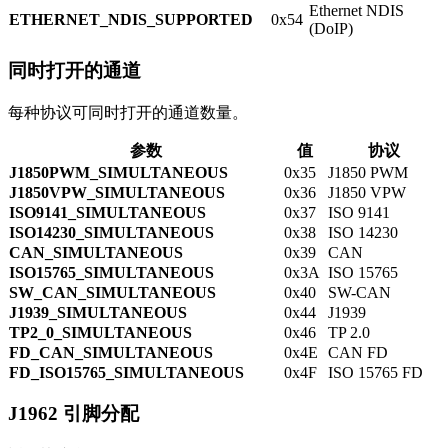
Ethernet NDIS
ETHERNET_NDIS_SUPPORTED
0x54
(DoIP)
同时打开的通道
每种协议可同时打开的通道数量。
参数
值
协议
J1850PWM_SIMULTANEOUS
0x35
J1850 PWM
J1850VPW_SIMULTANEOUS
0x36
J1850 VPW
ISO9141_SIMULTANEOUS
0x37
ISO 9141
ISO14230_SIMULTANEOUS
0x38
ISO 14230
CAN_SIMULTANEOUS
0x39
CAN
ISO15765_SIMULTANEOUS
0x3A
ISO 15765
SW_CAN_SIMULTANEOUS
0x40
SW-CAN
J1939_SIMULTANEOUS
0x44
J1939
TP2_0_SIMULTANEOUS
0x46
TP 2.0
FD_CAN_SIMULTANEOUS
0x4E
CAN FD
FD_ISO15765_SIMULTANEOUS
0x4F
ISO 15765 FD
J1962 引脚分配