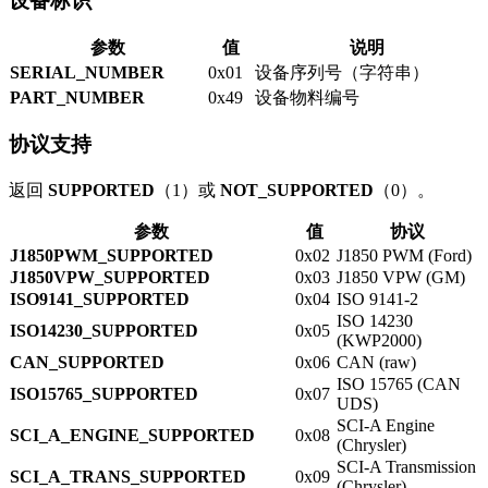
设备标识
参数
值
说明
SERIAL_NUMBER
0x01
设备序列号（字符串）
PART_NUMBER
0x49
设备物料编号
协议支持
返回
SUPPORTED
（1）或
NOT_SUPPORTED
（0）。
参数
值
协议
J1850PWM_SUPPORTED
0x02
J1850 PWM (Ford)
J1850VPW_SUPPORTED
0x03
J1850 VPW (GM)
ISO9141_SUPPORTED
0x04
ISO 9141-2
ISO 14230
ISO14230_SUPPORTED
0x05
(KWP2000)
CAN_SUPPORTED
0x06
CAN (raw)
ISO 15765 (CAN
ISO15765_SUPPORTED
0x07
UDS)
SCI-A Engine
SCI_A_ENGINE_SUPPORTED
0x08
(Chrysler)
SCI-A Transmission
SCI_A_TRANS_SUPPORTED
0x09
(Chrysler)