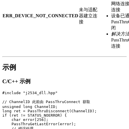
网络连接
未与适配
连接
ERR_DEVICE_NOT_CONNECTED
器建立连
设备已
接
PassThru
闭
解决方
PassThr
连接
示例
C/C++ 示例
#include "j2534_dll.hpp"

// ChannelID 此前由 PassThruConnect 获取

unsigned long ChannelID;

long ret = PassThruDisconnect(ChannelID);

if (ret != STATUS_NOERROR) {

    char error[256];

    PassThruGetLastError(error);

    // 错误处理
