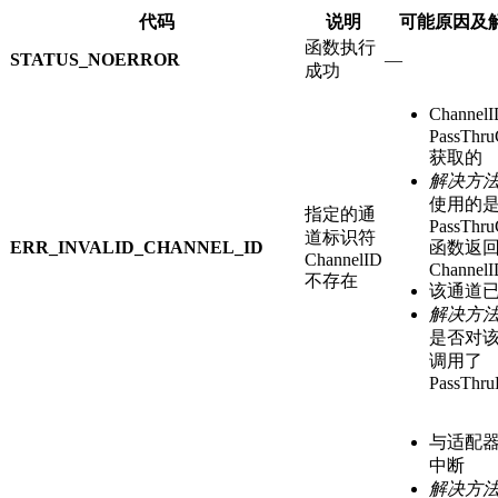
代码
说明
可能原因及
函数执行
STATUS_NOERROR
—
成功
Channe
PassThru
获取的
解决方
使用的
指定的通
PassThru
道标识符
ERR_INVALID_CHANNEL_ID
函数返
ChannelID
Channel
不存在
该通道
解决方
是否对
调用了
PassThru
与适配
中断
解决方