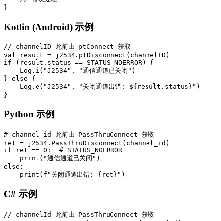
}
Kotlin (Android) 示例
// channelID 此前由 ptConnect 获取

val result = j2534.ptDisconnect(channelID)

if (result.status == STATUS_NOERROR) {

    Log.i("J2534", "通信通道已关闭")

} else {

    Log.e("J2534", "关闭通道出错: ${result.status}")

}
Python 示例
# channel_id 此前由 PassThruConnect 获取

ret = j2534.PassThruDisconnect(channel_id)

if ret == 0:  # STATUS_NOERROR

    print("通信通道已关闭")

else:

    print(f"关闭通道出错: {ret}")
C# 示例
// channelId 此前由 PassThruConnect 获取
