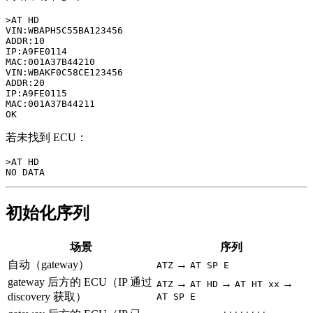
>AT HD

VIN:WBAPH5C55BA123456

ADDR:10

IP:A9FE0114

MAC:001A37B44210

VIN:WBAKF0C58CE123456

ADDR:20

IP:A9FE0115

MAC:001A37B44211

若未找到 ECU：
>AT HD

初始化序列
场景
序列
自动（gateway）
→
ATZ
AT SP E
gateway 后方的 ECU（IP 通过
→
→
→
ATZ
AT HD
AT HT xx
discovery 获取）
AT SP E