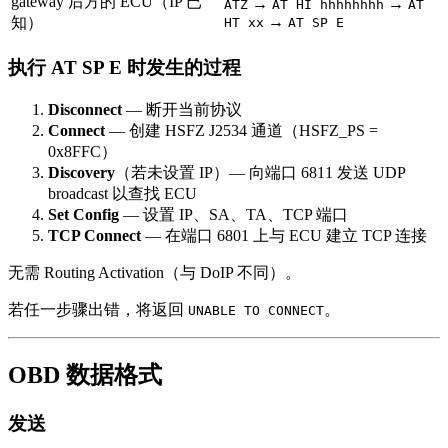
gateway 后方的 ECU（IP 已
→
→
ATZ
AT HI hhhhhhhh
AT
→
知）
HT xx
AT SP E
执行 AT SP E 时发生的过程
Disconnect
— 断开当前协议
Connect
— 创建 HSFZ J2534 通道（HSFZ_PS =
0x8FFC）
Discovery
（若未设置 IP）— 向端口 6811 发送 UDP
broadcast 以查找 ECU
Set Config
— 设置 IP、SA、TA、TCP 端口
TCP Connect
— 在端口 6801 上与 ECU 建立 TCP 连接
无需 Routing Activation（与 DoIP 不同）。
若任一步骤出错，将返回
。
UNABLE TO CONNECT
OBD 数据格式
发送