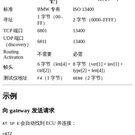
'E'）
标准
BMW 专有
ISO 13400
1 字节（00–
寻址
2 字节（0000–FFFF）
FF）
TCP 端口
6801
13400
UDP 端口
6811
13400
（discovery）
Routing
不需要
必需
Activation
6 字节（len[4] +
8 字节（ver[1] + inv[1] +
帧头
ctrl[2]）
type[2] + len[4]）
测试仪地址
（1 字节）
（2 字节）
F4
0E80
示例
向 gateway 发送请求
会自动找到 ECU 并连接：
AT SP E
>ATZ
