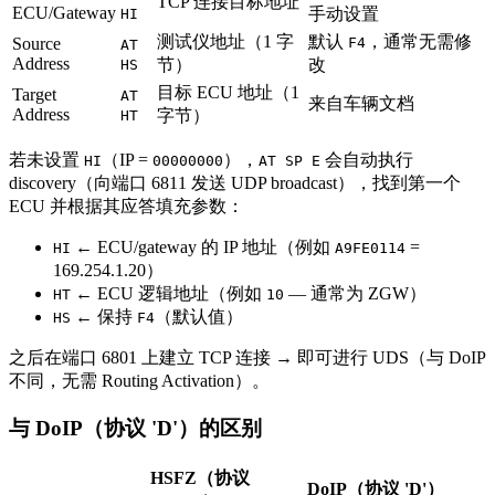
TCP 连接目标地址
ECU/Gateway
手动设置
HI
测试仪地址（1 字
默认
，通常无需修
Source
F4
AT
Address
节）
改
HS
目标 ECU 地址（1
Target
AT
来自车辆文档
Address
字节）
HT
若未设置
（IP =
），
会自动执行
HI
00000000
AT SP E
discovery（向端口 6811 发送 UDP broadcast），找到第一个
ECU 并根据其应答填充参数：
← ECU/gateway 的 IP 地址（例如
=
HI
A9FE0114
169.254.1.20）
← ECU 逻辑地址（例如
— 通常为 ZGW）
HT
10
← 保持
（默认值）
HS
F4
之后在端口 6801 上建立 TCP 连接 → 即可进行 UDS（与 DoIP
不同，无需 Routing Activation）。
与 DoIP（协议 'D'）的区别
HSFZ（协议
DoIP（协议 'D'）