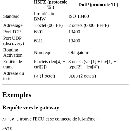
HSFZ (protocole
DoIP (protocole 'D')
'E')
Propriétaire
Standard
ISO 13400
BMW
Adressage
1 octet (00–FF)
2 octets (0000–FFFF)
Port TCP
6801
13400
Port UDP
6811
13400
(discovery)
Routing
Non requis
Obligatoire
Activation
En-tête de
6 octets (len[4] +
8 octets (ver[1] + inv[1] +
trame
ctrl[2])
type[2] + len[4])
Adresse du
(1 octet)
(2 octets)
F4
0E80
tester
Exemples
Requête vers le gateway
trouve l'ECU et se connecte de lui-même :
AT SP E
>ATZ
