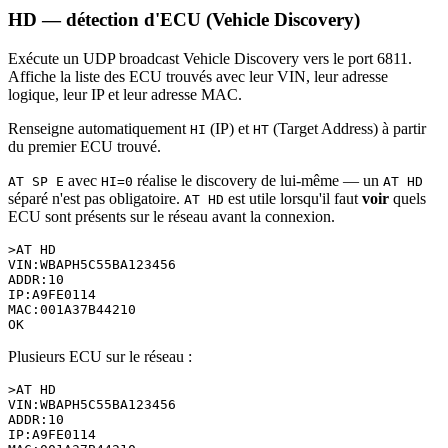
HD — détection d'ECU (Vehicle Discovery)
Exécute un UDP broadcast Vehicle Discovery vers le port 6811.
Affiche la liste des ECU trouvés avec leur VIN, leur adresse
logique, leur IP et leur adresse MAC.
Renseigne automatiquement
(IP) et
(Target Address) à partir
HI
HT
du premier ECU trouvé.
avec
réalise le discovery de lui-même — un
AT SP E
HI=0
AT HD
séparé n'est pas obligatoire.
est utile lorsqu'il faut
voir
quels
AT HD
ECU sont présents sur le réseau avant la connexion.
>AT HD

VIN:WBAPH5C55BA123456

ADDR:10

IP:A9FE0114

MAC:001A37B44210

Plusieurs ECU sur le réseau :
>AT HD

VIN:WBAPH5C55BA123456

ADDR:10

IP:A9FE0114
