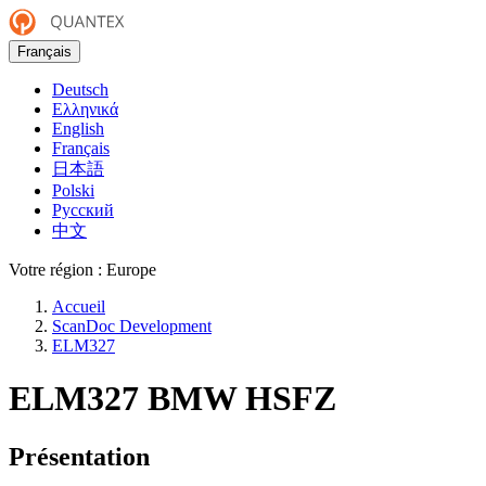
Français
Deutsch
Ελληνικά
English
Français
日本語
Polski
Русский
中文
Votre région :
Europe
Accueil
ScanDoc Development
ELM327
ELM327 BMW HSFZ
Présentation