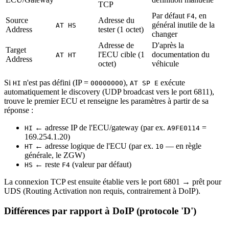
TCP
Par défaut
, en
F4
Source
Adresse du
général inutile de la
AT HS
Address
tester (1 octet)
changer
Adresse de
D'après la
Target
l'ECU cible (1
documentation du
AT HT
Address
octet)
véhicule
Si
n'est pas défini (IP =
),
exécute
HI
00000000
AT SP E
automatiquement le discovery (UDP broadcast vers le port 6811),
trouve le premier ECU et renseigne les paramètres à partir de sa
réponse :
← adresse IP de l'ECU/gateway (par ex.
=
HI
A9FE0114
169.254.1.20)
← adresse logique de l'ECU (par ex.
— en règle
HT
10
générale, le ZGW)
← reste
(valeur par défaut)
HS
F4
La connexion TCP est ensuite établie vers le port 6801 → prêt pour
UDS (Routing Activation non requis, contrairement à DoIP).
Différences par rapport à DoIP (protocole 'D')