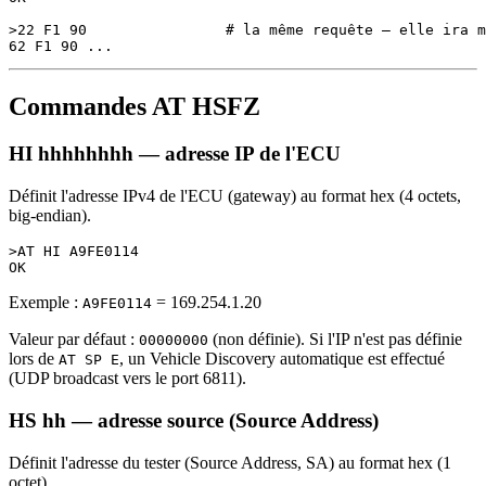
>22 F1 90                # la même requête — elle ira m
Commandes AT HSFZ
HI hhhhhhhh — adresse IP de l'ECU
Définit l'adresse IPv4 de l'ECU (gateway) au format hex (4 octets,
big-endian).
>AT HI A9FE0114

Exemple :
= 169.254.1.20
A9FE0114
Valeur par défaut :
(non définie). Si l'IP n'est pas définie
00000000
lors de
, un Vehicle Discovery automatique est effectué
AT SP E
(UDP broadcast vers le port 6811).
HS hh — adresse source (Source Address)
Définit l'adresse du tester (Source Address, SA) au format hex (1
octet).