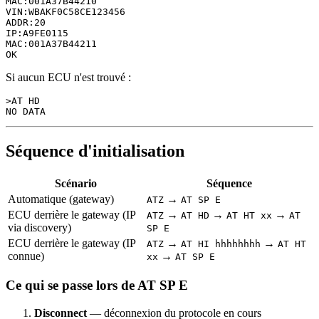
MAC:001A37B44210

VIN:WBAKF0C58CE123456

ADDR:20

IP:A9FE0115

MAC:001A37B44211

Si aucun ECU n'est trouvé :
>AT HD

Séquence d'initialisation
Scénario
Séquence
Automatique (gateway)
→
ATZ
AT SP E
ECU derrière le gateway (IP
→
→
→
ATZ
AT HD
AT HT xx
AT
via discovery)
SP E
ECU derrière le gateway (IP
→
→
ATZ
AT HI hhhhhhhh
AT HT
connue)
→
xx
AT SP E
Ce qui se passe lors de AT SP E
Disconnect
— déconnexion du protocole en cours