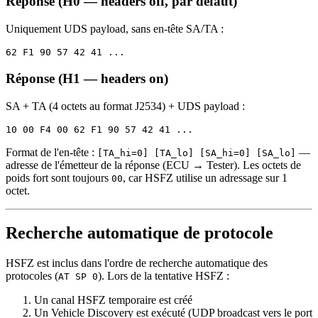
Réponse (H0 — headers off, par défaut)
Uniquement UDS payload, sans en-tête SA/TA :
Réponse (H1 — headers on)
SA + TA (4 octets au format J2534) + UDS payload :
Format de l'en-tête :
—
[TA_hi=0] [TA_lo] [SA_hi=0] [SA_lo]
adresse de l'émetteur de la réponse (ECU → Tester). Les octets de
poids fort sont toujours
, car HSFZ utilise un adressage sur 1
00
octet.
Recherche automatique de protocole
HSFZ est inclus dans l'ordre de recherche automatique des
protocoles (
). Lors de la tentative HSFZ :
AT SP 0
Un canal HSFZ temporaire est créé
Un Vehicle Discovery est exécuté (UDP broadcast vers le port