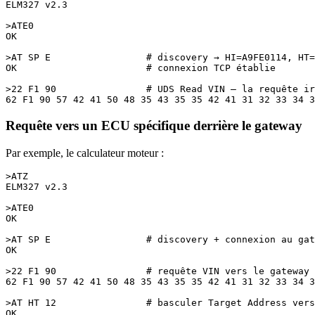
ELM327 v2.3

>ATE0

OK

>AT SP E                 # discovery → HI=A9FE0114, HT=
OK                       # connexion TCP établie

>22 F1 90                # UDS Read VIN — la requête ir
Requête vers un ECU spécifique derrière le gateway
Par exemple, le calculateur moteur :
>ATZ

ELM327 v2.3

>ATE0

OK

>AT SP E                 # discovery + connexion au gat
OK

>22 F1 90                # requête VIN vers le gateway 
62 F1 90 57 42 41 50 48 35 43 35 35 42 41 31 32 33 34 3
>AT HT 12                # basculer Target Address vers
OK
