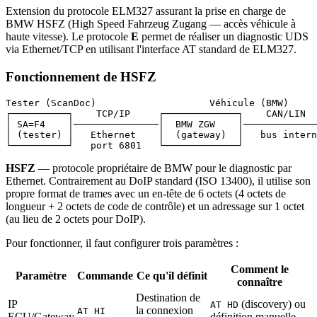
Extension du protocole ELM327 assurant la prise en charge de
BMW HSFZ (High Speed Fahrzeug Zugang — accès véhicule à
haute vitesse). Le protocole
E
permet de réaliser un diagnostic UDS
via Ethernet/TCP en utilisant l'interface AT standard de ELM327.
Fonctionnement de HSFZ
Tester (ScanDoc)                    Véhicule (BMW)

┌──────────┐    TCP/IP     ┌─────────────┐    CAN/LIN  
│ SA=F4    │───────────────│  BMW ZGW    │─────────────
│ (tester) │   Ethernet    │  (gateway)  │   bus intern
HSFZ
— protocole propriétaire de BMW pour le diagnostic par
Ethernet. Contrairement au DoIP standard (ISO 13400), il utilise son
propre format de trames avec un en-tête de 6 octets (4 octets de
longueur + 2 octets de code de contrôle) et un adressage sur 1 octet
(au lieu de 2 octets pour DoIP).
Pour fonctionner, il faut configurer trois paramètres :
Comment le
Paramètre
Commande
Ce qu'il définit
connaître
Destination de
IP
(discovery) ou
AT HD
la connexion
AT HI
ECU/Gateway
définition manuelle