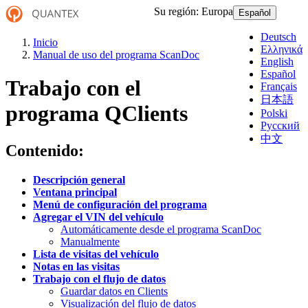
Su región:
Europa
Español
Deutsch
Inicio
Ελληνικά
Manual de uso del programa ScanDoc
English
Español
Trabajo con el
Français
日本語
programa QClients
Polski
Русский
中文
Contenido:
Descripción general
Ventana principal
Menú de configuración del programa
Agregar el VIN del vehículo
Automáticamente desde el programa ScanDoc
Manualmente
Lista de visitas del vehículo
Notas en las visitas
Trabajo con el flujo de datos
Guardar datos en Clients
Visualización del flujo de datos