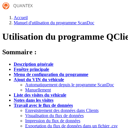
Accueil
Manuel d'utilisation du programme ScanDoc
Utilisation du programme QCli
Sommaire :
Description générale
Fenêtre principale
Menu de configuration du programme
Ajout du VIN du véhicule
Automatiquement depuis le programme ScanDoc
Manuellement
Liste des visites du véhicule
Notes dans les visites
Travail avec le flux de données
Enregistrement des données dans Clients
Visualisation du flux de données
Impression du flux de données
Exportation du flux de données dans un fichier .csv