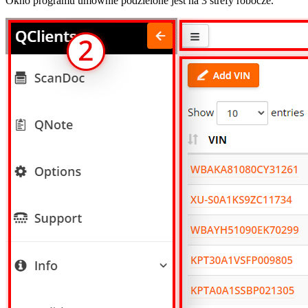
Okno programu umownie podzielone jest na 3 strefy robocze.