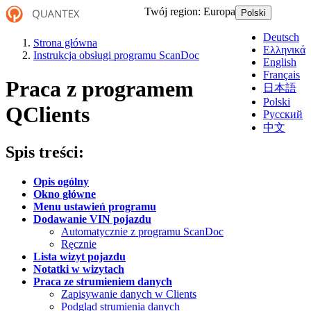
Twój region:
Europa
Polski
Deutsch
Strona główna
Ελληνικά
Instrukcja obsługi programu ScanDoc
English
Français
Praca z programem
日本語
Polski
QClients
Русский
中文
Spis treści:
Opis ogólny
Okno główne
Menu ustawień programu
Dodawanie VIN pojazdu
Automatycznie z programu ScanDoc
Ręcznie
Lista wizyt pojazdu
Notatki w wizytach
Praca ze strumieniem danych
Zapisywanie danych w Clients
Podgląd strumienia danych