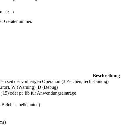
8.12.3
der Gerätenummer.
Beschreibung
den seit der vorherigen Operation (3 Zeichen, rechtsbündig)
(Error), W (Warning), D (Debug)
. j15) oder pt_lib für Anwendungseinträge
 Befehlstabelle unten)
ms)