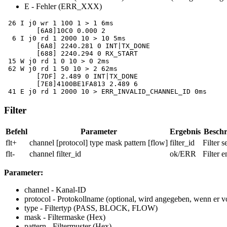
E
- Fehler (ERR_XXX)
 26 I j0 wr 1 100 1 > 1 6ms

	[6A8]10C0 0.000 2

  6 I j0 rd 1 2000 10 > 10 5ms

	[6A8] 2240.281 0 INT|TX_DONE

	[688] 2240.294 0 RX_START

 15 W j0 rd 1 0 10 > 0 2ms

 62 W j0 rd 1 50 10 > 2 62ms

	[7DF] 2.489 0 INT|TX_DONE

	[7E8]4100BE1FA813 2.489 6

 41 E j0 rd 1 2000 10 > ERR_INVALID_CHANNEL_ID 0ms
Filter
Befehl
Parameter
Ergebnis
Beschr
flt+
channel [protocol] type mask pattern [flow]
filter_id
Filter s
flt-
channel filter_id
ok/ERR
Filter e
Parameter:
channel
- Kanal-ID
protocol
- Protokollname (optional, wird angegeben, wenn er v
type
- Filtertyp (PASS, BLOCK, FLOW)
mask
- Filtermaske (Hex)
pattern
- Filtermuster (Hex)