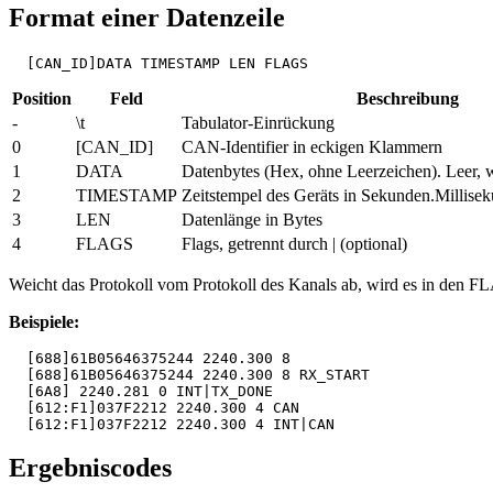
Format einer Datenzeile
  [CAN_ID]DATA TIMESTAMP LEN FLAGS
Position
Feld
Beschreibung
-
\t
Tabulator-Einrückung
0
[CAN_ID]
CAN-Identifier in eckigen Klammern
1
DATA
Datenbytes (Hex, ohne Leerzeichen). Leer
2
TIMESTAMP
Zeitstempel des Geräts in Sekunden.Milli
3
LEN
Datenlänge in Bytes
4
FLAGS
Flags, getrennt durch | (optional)
Weicht das Protokoll vom Protokoll des Kanals ab, wird es in den F
Beispiele:
  [688]61B05646375244 2240.300 8

  [688]61B05646375244 2240.300 8 RX_START

  [6A8] 2240.281 0 INT|TX_DONE

  [612:F1]037F2212 2240.300 4 CAN

  [612:F1]037F2212 2240.300 4 INT|CAN
Ergebniscodes