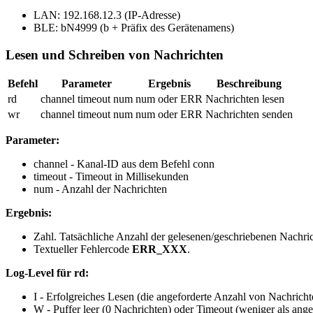
LAN:
192.168.12.3
(IP-Adresse)
BLE:
bN4999
(b + Präfix des Gerätenamens)
Lesen und Schreiben von Nachrichten
Befehl
Parameter
Ergebnis
Beschreibung
rd
channel timeout num
num oder ERR
Nachrichten lesen
wr
channel timeout num
num oder ERR
Nachrichten senden
Parameter:
channel
- Kanal-ID aus dem Befehl
conn
timeout
- Timeout in Millisekunden
num
- Anzahl der Nachrichten
Ergebnis:
Zahl. Tatsächliche Anzahl der gelesenen/geschriebenen Nachri
Textueller Fehlercode
ERR_XXX
.
Log-Level für rd:
I
- Erfolgreiches Lesen (die angeforderte Anzahl von Nachric
W
- Puffer leer (0 Nachrichten) oder Timeout (weniger als ang