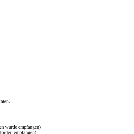
chten.
hten wurde empfangen)
efordert empfangen)