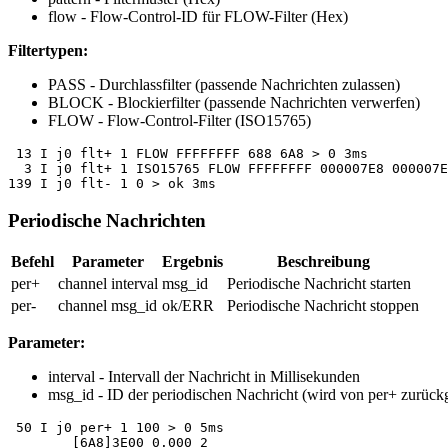
flow
- Flow-Control-ID für FLOW-Filter (Hex)
Filtertypen:
PASS
- Durchlassfilter (passende Nachrichten zulassen)
BLOCK
- Blockierfilter (passende Nachrichten verwerfen)
FLOW
- Flow-Control-Filter (ISO15765)
 13 I j0 flt+ 1 FLOW FFFFFFFF 688 6A8 > 0 3ms

  3 I j0 flt+ 1 ISO15765 FLOW FFFFFFFF 000007E8 000007E
139 I j0 flt- 1 0 > ok 3ms
Periodische Nachrichten
Befehl
Parameter
Ergebnis
Beschreibung
per+
channel interval
msg_id
Periodische Nachricht starten
per-
channel msg_id
ok/ERR
Periodische Nachricht stoppen
Parameter:
interval
- Intervall der Nachricht in Millisekunden
msg_id
- ID der periodischen Nachricht (wird von per+ zurück
 50 I j0 per+ 1 100 > 0 5ms

	[6A8]3E00 0.000 2
