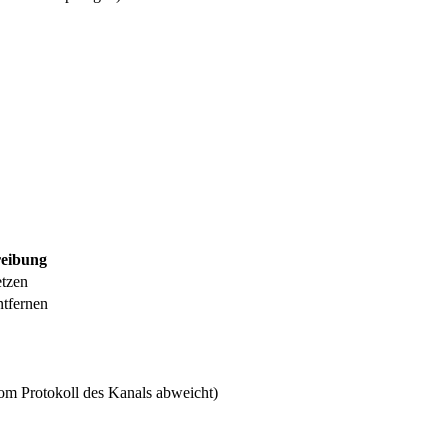
eibung
etzen
ntfernen
om Protokoll des Kanals abweicht)