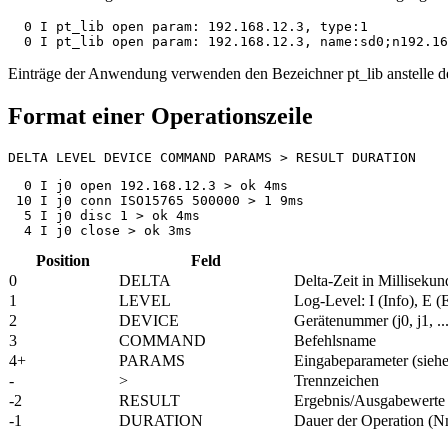
  0 I pt_lib open param: 192.168.12.3, type:1

  0 I pt_lib open param: 192.168.12.3, name:sd0;n192.16
Einträge der Anwendung verwenden den Bezeichner
pt_lib
anstelle 
Format einer Operationszeile
DELTA LEVEL DEVICE COMMAND PARAMS > RESULT DURATION
  0 I j0 open 192.168.12.3 > ok 4ms

 10 I j0 conn ISO15765 500000 > 1 9ms

  5 I j0 disc 1 > ok 4ms

  4 I j0 close > ok 3ms
Position
Feld
0
DELTA
Delta-Zeit in Millisekun
1
LEVEL
Log-Level: I (Info), E 
2
DEVICE
Gerätenummer (j0, j1, ..
3
COMMAND
Befehlsname
4+
PARAMS
Eingabeparameter (siehe
-
>
Trennzeichen
-2
RESULT
Ergebnis/Ausgabewerte
-1
DURATION
Dauer der Operation (N