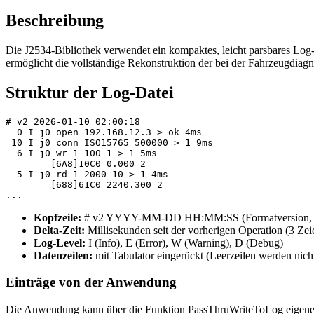
Beschreibung
Die J2534-Bibliothek verwendet ein kompaktes, leicht parsbares Log-F
ermöglicht die vollständige Rekonstruktion der bei der Fahrzeugdiag
Struktur der Log-Datei
# v2 2026-01-10 02:00:18

  0 I j0 open 192.168.12.3 > ok 4ms

 10 I j0 conn ISO15765 500000 > 1 9ms

  6 I j0 wr 1 100 1 > 1 5ms

	[6A8]10C0 0.000 2

  5 I j0 rd 1 2000 10 > 1 4ms

	[688]61C0 2240.300 2

...
Kopfzeile:
# v2 YYYY-MM-DD HH:MM:SS
(Formatversion,
Delta-Zeit:
Millisekunden seit der vorherigen Operation (3 Zei
Log-Level:
I
(Info),
E
(Error),
W
(Warning),
D
(Debug)
Datenzeilen:
mit Tabulator eingerückt (Leerzeilen werden nich
Einträge von der Anwendung
Die Anwendung kann über die Funktion
PassThruWriteToLog
eigene