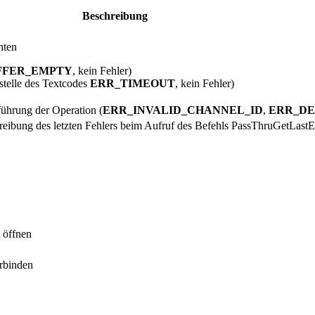
Beschreibung
hten
FFER_EMPTY
, kein Fehler)
stelle des Textcodes
ERR_TIMEOUT
, kein Fehler)
führung der Operation (
ERR_INVALID_CHANNEL_ID
,
ERR_DE
reibung des letzten Fehlers beim Aufruf des Befehls
PassThruGetLastE
 öffnen
erbinden