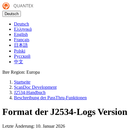
Deutsch
Deutsch
Ελληνικά
English
Français
日本語
Polski
Русский
中文
Ihre Region:
Europa
Startseite
ScanDoc Development
J2534-Handbuch
Beschreibung der PassThru-Funktionen
Format der J2534-Logs Version
Letzte Änderung:
10. Januar 2026