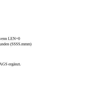
, wenn LEN=0
sekunden (SSSS.mmm)
LAGS ergänzt.