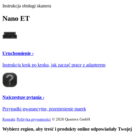
Instrukcja obsługi skanera
Nano ET
Uruchomienie ›
Instrukcja krok po kroku, jak zacząć pracę z adapterem
Najczęstsze pytania ›
Przypadki gwarancyjne, przeniesienie marek
Kontakt
Polityka prywatności
© 2026 Quantex GmbH
Wybierz region, aby treść i produkty online odpowiadały Twojej l