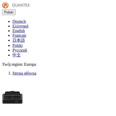
Polski
Deutsch
Ελληνικά
English
Français
日本語
Polski
Русский
中文
Twój region:
Europa
Strona główna