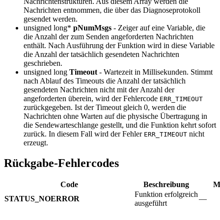
Nachrichtenstrukturen. Aus diesem Array werden die
Nachrichten entnommen, die über das Diagnoseprotokoll
gesendet werden.
unsigned long*
pNumMsgs
- Zeiger auf eine Variable, die
die Anzahl der zum Senden angeforderten Nachrichten
enthält. Nach Ausführung der Funktion wird in diese Variable
die Anzahl der tatsächlich gesendeten Nachrichten
geschrieben.
unsigned long
Timeout
- Wartezeit in Millisekunden. Stimmt
nach Ablauf des Timeouts die Anzahl der tatsächlich
gesendeten Nachrichten nicht mit der Anzahl der
angeforderten überein, wird der Fehlercode
ERR_TIMEOUT
zurückgegeben. Ist der Timeout gleich 0, werden die
Nachrichten ohne Warten auf die physische Übertragung in
die Sendewarteschlange gestellt, und die Funktion kehrt sofort
zurück. In diesem Fall wird der Fehler
nicht
ERR_TIMEOUT
erzeugt.
Rückgabe-Fehlercodes
Code
Beschreibung
M
Funktion erfolgreich
STATUS_NOERROR
—
ausgeführt