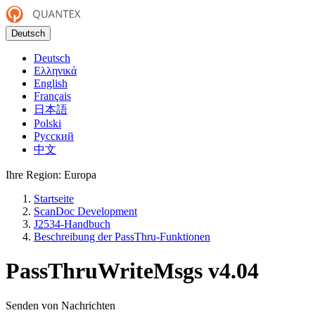
Deutsch
Deutsch
Ελληνικά
English
Français
日本語
Polski
Русский
中文
Ihre Region:
Europa
Startseite
ScanDoc Development
J2534-Handbuch
Beschreibung der PassThru-Funktionen
PassThruWriteMsgs
v4.04
Senden von Nachrichten