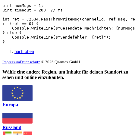
uint numMsgs = 1;

uint timeout = 200; // ms

int ret = J2534.PassThruWriteMsg(channelId, ref msg, re
if (ret == 0) {

    Console.WriteLine($"Gesendete Nachrichten: {numMsgs
} else {

    Console.WriteLine($"Sendefehler: {ret}");

}
nach oben
Impressum
Datenschutz
© 2026 Quantex GmbH
Wähle eine andere Region, um Inhalte für deinen Standort zu
sehen und online einzukaufen.
Europa
Russland