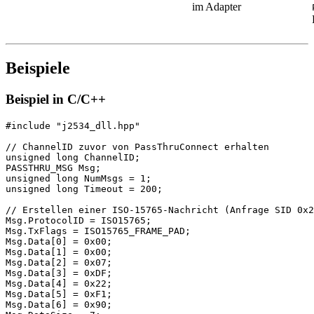
im Adapter
Beispiele
Beispiel in C/C++
#include "j2534_dll.hpp"

// ChannelID zuvor von PassThruConnect erhalten

unsigned long ChannelID;

PASSTHRU_MSG Msg;

unsigned long NumMsgs = 1;

unsigned long Timeout = 200;

// Erstellen einer ISO-15765-Nachricht (Anfrage SID 0x2
Msg.ProtocolID = ISO15765;

Msg.TxFlags = ISO15765_FRAME_PAD;

Msg.Data[0] = 0x00;

Msg.Data[1] = 0x00;

Msg.Data[2] = 0x07;

Msg.Data[3] = 0xDF;

Msg.Data[4] = 0x22;

Msg.Data[5] = 0xF1;

Msg.Data[6] = 0x90;
