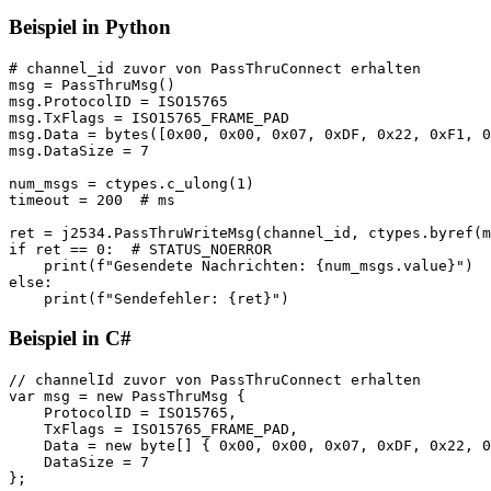
Beispiel in Python
# channel_id zuvor von PassThruConnect erhalten

msg = PassThruMsg()

msg.ProtocolID = ISO15765

msg.TxFlags = ISO15765_FRAME_PAD

msg.Data = bytes([0x00, 0x00, 0x07, 0xDF, 0x22, 0xF1, 0
msg.DataSize = 7

num_msgs = ctypes.c_ulong(1)

timeout = 200  # ms

ret = j2534.PassThruWriteMsg(channel_id, ctypes.byref(m
if ret == 0:  # STATUS_NOERROR

    print(f"Gesendete Nachrichten: {num_msgs.value}")

else:

    print(f"Sendefehler: {ret}")
Beispiel in C#
// channelId zuvor von PassThruConnect erhalten

var msg = new PassThruMsg {

    ProtocolID = ISO15765,

    TxFlags = ISO15765_FRAME_PAD,

    Data = new byte[] { 0x00, 0x00, 0x07, 0xDF, 0x22, 0
    DataSize = 7

};
