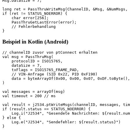
Msg.DataSize = 7;

long ret = PassThruWriteMsg(ChannelID, &Msg, &NumMsgs, 
if (ret != STATUS_NOERROR) {

    char error[256];

    PassThruGetLastError(error);

    // Fehlerbehandlung

}
Beispiel in Kotlin (Android)
// channelID zuvor von ptConnect erhalten

val msg = PassThruMsg(

    protocolID = ISO15765,

    dataSize = 7,

    txFlags = ISO15765_FRAME_PAD,

    // VIN-Anfrage (SID 0x22, PID 0xF190)

    data = byteArrayOf(0x00, 0x00, 0x07, 0xDF.toByte(),
)

val messages = arrayOf(msg)

val timeout = 200 // ms

val result = j2534.ptWriteMsgs(channelID, messages, tim
if (result.status == STATUS_NOERROR) {

    Log.i("J2534", "Gesendete Nachrichten: ${result.num
} else {

    Log.e("J2534", "Sendefehler: ${result.status}")

}