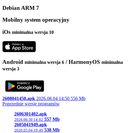
Debian ARM
7
Mobilny system operacyjny
iOs
minimalna wersja 10
Android
/
HarmonyOS
minimalna wersja 6
minimalna
wersja 3
2608041450.apk
2026.08.04 14:50
556 Mb
Poprzednie wersje programów
2606301402.apk
557 Mb
2026.06.30 14:02
2605041949.apk
538 Mb
2026.05.04 19:49