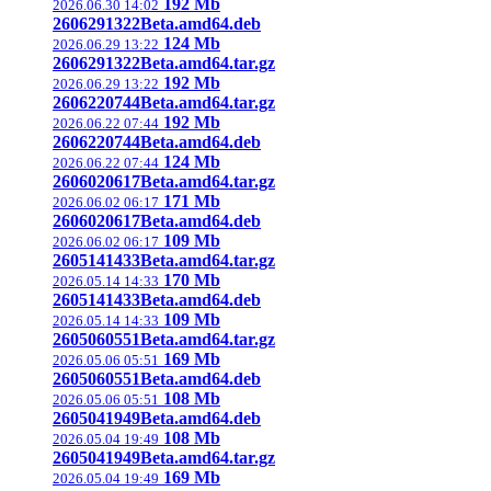
192 Mb
2026.06.30 14:02
2606291322Beta.amd64.deb
124 Mb
2026.06.29 13:22
2606291322Beta.amd64.tar.gz
192 Mb
2026.06.29 13:22
2606220744Beta.amd64.tar.gz
192 Mb
2026.06.22 07:44
2606220744Beta.amd64.deb
124 Mb
2026.06.22 07:44
2606020617Beta.amd64.tar.gz
171 Mb
2026.06.02 06:17
2606020617Beta.amd64.deb
109 Mb
2026.06.02 06:17
2605141433Beta.amd64.tar.gz
170 Mb
2026.05.14 14:33
2605141433Beta.amd64.deb
109 Mb
2026.05.14 14:33
2605060551Beta.amd64.tar.gz
169 Mb
2026.05.06 05:51
2605060551Beta.amd64.deb
108 Mb
2026.05.06 05:51
2605041949Beta.amd64.deb
108 Mb
2026.05.04 19:49
2605041949Beta.amd64.tar.gz
169 Mb
2026.05.04 19:49