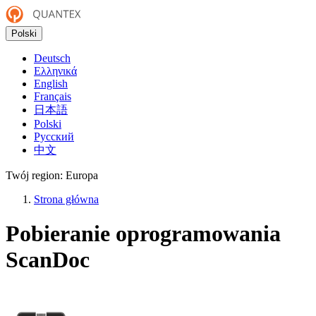
Polski
Deutsch
Ελληνικά
English
Français
日本語
Polski
Русский
中文
Twój region:
Europa
Strona główna
Pobieranie oprogramowania
ScanDoc