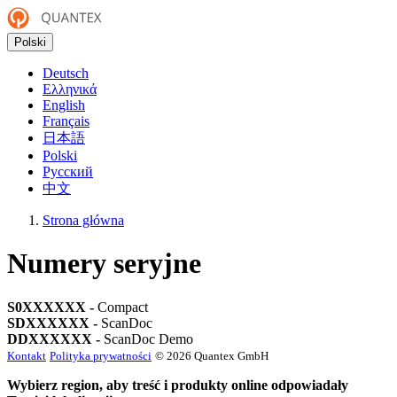
Polski
Deutsch
Ελληνικά
English
Français
日本語
Polski
Русский
中文
Strona główna
Numery seryjne
S0XXXXXX -
Compact
SDXXXXXX -
ScanDoc
DDXXXXXX -
ScanDoc Demo
Kontakt
Polityka prywatności
© 2026 Quantex GmbH
Wybierz region, aby treść i produkty online odpowiadały