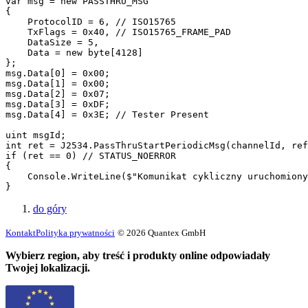
var msg = new PASSTHRU_MSG

{

    ProtocolID = 6, // ISO15765

    TxFlags = 0x40, // ISO15765_FRAME_PAD

    DataSize = 5,

    Data = new byte[4128]

};

msg.Data[0] = 0x00;

msg.Data[1] = 0x00;

msg.Data[2] = 0x07;

msg.Data[3] = 0xDF;

msg.Data[4] = 0x3E; // Tester Present

uint msgId;

int ret = J2534.PassThruStartPeriodicMsg(channelId, ref
if (ret == 0) // STATUS_NOERROR

{

    Console.WriteLine($"Komunikat cykliczny uruchomiony
}
do góry
Kontakt
Polityka prywatności
© 2026 Quantex GmbH
Wybierz region, aby treść i produkty online odpowiadały
Twojej lokalizacji.