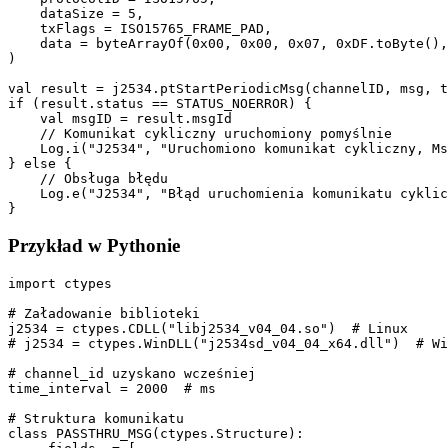
    dataSize = 5,

    txFlags = ISO15765_FRAME_PAD,

    data = byteArrayOf(0x00, 0x00, 0x07, 0xDF.toByte(),
)

val result = j2534.ptStartPeriodicMsg(channelID, msg, t
if (result.status == STATUS_NOERROR) {

    val msgID = result.msgId

    // Komunikat cykliczny uruchomiony pomyślnie

    Log.i("J2534", "Uruchomiono komunikat cykliczny, Ms
} else {

    // Obsługa błędu

    Log.e("J2534", "Błąd uruchomienia komunikatu cyklic
}
Przykład w Pythonie
import ctypes

# Załadowanie biblioteki

j2534 = ctypes.CDLL("libj2534_v04_04.so")  # Linux

# j2534 = ctypes.WinDLL("j2534sd_v04_04_x64.dll")  # Wi
# channel_id uzyskano wcześniej

time_interval = 2000  # ms

# Struktura komunikatu

class PASSTHRU_MSG(ctypes.Structure):
