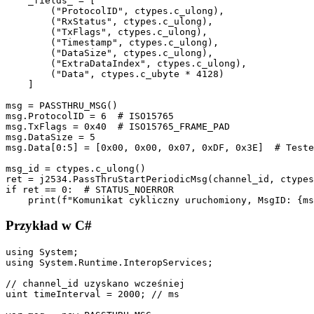
    _fields_ = [

        ("ProtocolID", ctypes.c_ulong),

        ("RxStatus", ctypes.c_ulong),

        ("TxFlags", ctypes.c_ulong),

        ("Timestamp", ctypes.c_ulong),

        ("DataSize", ctypes.c_ulong),

        ("ExtraDataIndex", ctypes.c_ulong),

        ("Data", ctypes.c_ubyte * 4128)

    ]

msg = PASSTHRU_MSG()

msg.ProtocolID = 6  # ISO15765

msg.TxFlags = 0x40  # ISO15765_FRAME_PAD

msg.DataSize = 5

msg.Data[0:5] = [0x00, 0x00, 0x07, 0xDF, 0x3E]  # Teste
msg_id = ctypes.c_ulong()

ret = j2534.PassThruStartPeriodicMsg(channel_id, ctypes
if ret == 0:  # STATUS_NOERROR

    print(f"Komunikat cykliczny uruchomiony, MsgID: {ms
Przykład w C#
using System;

using System.Runtime.InteropServices;

// channel_id uzyskano wcześniej

uint timeInterval = 2000; // ms
