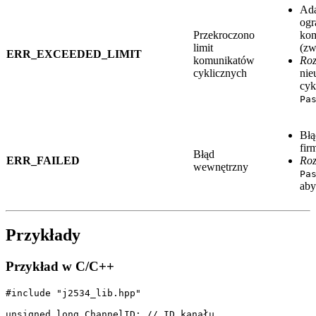
Ada
ogr
Przekroczono
kom
limit
(zw
ERR_EXCEEDED_LIMIT
komunikatów
Roz
cyklicznych
nie
cyk
Pa
Błą
fir
Błąd
ERR_FAILED
Roz
wewnętrzny
Pa
aby
Przykłady
Przykład w C/C++
#include "j2534_lib.hpp"

unsigned long ChannelID; // ID kanału
