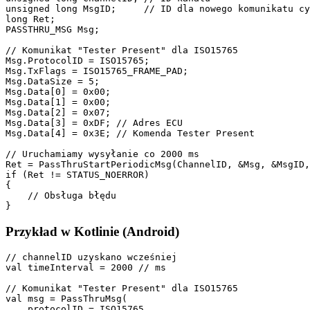
unsigned long MsgID;     // ID dla nowego komunikatu cy
long Ret;

PASSTHRU_MSG Msg;

// Komunikat "Tester Present" dla ISO15765

Msg.ProtocolID = ISO15765;

Msg.TxFlags = ISO15765_FRAME_PAD;

Msg.DataSize = 5;

Msg.Data[0] = 0x00;

Msg.Data[1] = 0x00;

Msg.Data[2] = 0x07;

Msg.Data[3] = 0xDF; // Adres ECU

Msg.Data[4] = 0x3E; // Komenda Tester Present

// Uruchamiamy wysyłanie co 2000 ms

Ret = PassThruStartPeriodicMsg(ChannelID, &Msg, &MsgID,
if (Ret != STATUS_NOERROR)

{

    // Obsługa błędu

}
Przykład w Kotlinie (Android)
// channelID uzyskano wcześniej

val timeInterval = 2000 // ms

// Komunikat "Tester Present" dla ISO15765

val msg = PassThruMsg(

    protocolID = ISO15765,
