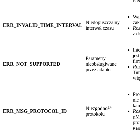
Pa
War
Niedopuszczalny
zak
ERR_INVALID_TIME_INTERVAL
interwał czasu
Roz
z d
Int
jes
Parametry
fir
ERR_NOT_SUPPORTED
nieobsługiwane
Roz
przez adapter
Tim
wię
Pro
nie
kan
Niezgodność
ERR_MSG_PROTOCOL_ID
Roz
protokołu
pMs
pro
Pa