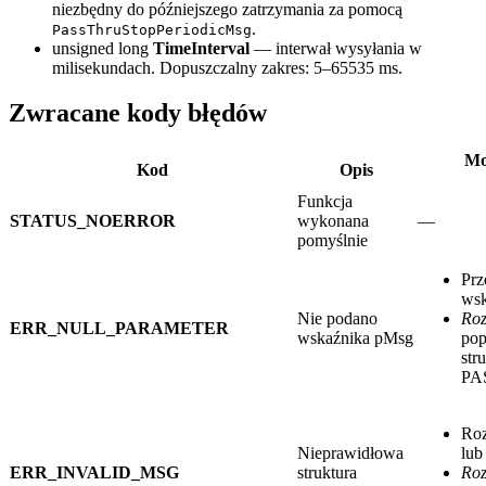
niezbędny do późniejszego zatrzymania za pomocą
.
PassThruStopPeriodicMsg
unsigned long
TimeInterval
— interwał wysyłania w
milisekundach. Dopuszczalny zakres: 5–65535 ms.
Zwracane kody błędów
Mo
Kod
Opis
Funkcja
STATUS_NOERROR
wykonana
—
pomyślnie
Pr
wsk
Nie podano
Roz
ERR_NULL_PARAMETER
wskaźnika pMsg
pop
str
PA
Roz
Nieprawidłowa
lub
ERR_INVALID_MSG
struktura
Roz