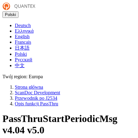
Polski
Deutsch
Ελληνικά
English
Français
日本語
Polski
Русский
中文
Twój region:
Europa
Strona główna
ScanDoc Development
Przewodnik po J2534
Opis funkcji PassThru
PassThruStartPeriodicMsg
v4.04
v5.0