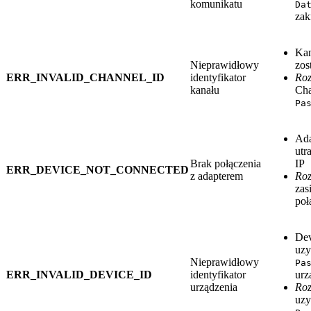
komunikatu
Da
zak
Kan
Nieprawidłowy
zos
ERR_INVALID_CHANNEL_ID
identyfikator
Roz
kanału
Cha
Pa
Ada
utr
Brak połączenia
IP
ERR_DEVICE_NOT_CONNECTED
z adapterem
Roz
zas
poł
Dev
uzy
Nieprawidłowy
Pa
ERR_INVALID_DEVICE_ID
identyfikator
urz
urządzenia
Roz
uzy