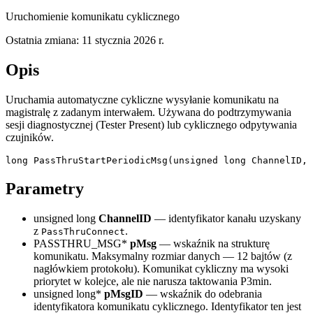
Uruchomienie komunikatu cyklicznego
Ostatnia zmiana:
11 stycznia 2026 r.
Opis
Uruchamia automatyczne cykliczne wysyłanie komunikatu na
magistralę z zadanym interwałem. Używana do podtrzymywania
sesji diagnostycznej (Tester Present) lub cyklicznego odpytywania
czujników.
long PassThruStartPeriodicMsg(unsigned long ChannelID, 
Parametry
unsigned long
ChannelID
— identyfikator kanału uzyskany
z
.
PassThruConnect
PASSTHRU_MSG*
pMsg
— wskaźnik na strukturę
komunikatu. Maksymalny rozmiar danych — 12 bajtów (z
nagłówkiem protokołu). Komunikat cykliczny ma wysoki
priorytet w kolejce, ale nie narusza taktowania P3min.
unsigned long*
pMsgID
— wskaźnik do odebrania
identyfikatora komunikatu cyklicznego. Identyfikator ten jest