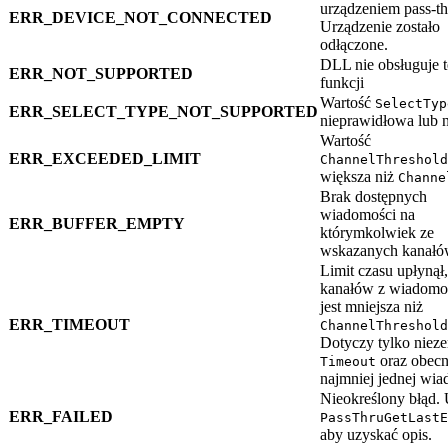
urządzeniem pass-th
ERR_DEVICE_NOT_CONNECTED
Urządzenie zostało
odłączone.
DLL nie obsługuje t
ERR_NOT_SUPPORTED
funkcji
Wartość
SelectTyp
ERR_SELECT_TYPE_NOT_SUPPORTED
nieprawidłowa lub 
Wartość
ERR_EXCEEDED_LIMIT
ChannelThreshold
większa niż
Channe
Brak dostępnych
wiadomości na
ERR_BUFFER_EMPTY
którymkolwiek ze
wskazanych kanał
Limit czasu upłynął,
kanałów z wiadomo
jest mniejsza niż
ERR_TIMEOUT
ChannelThreshold
Dotyczy tylko niez
oraz obecn
Timeout
najmniej jednej wia
Nieokreślony błąd.
ERR_FAILED
PassThruGetLastE
aby uzyskać opis.