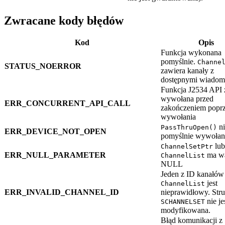
Zwracane kody błędów
Kod
Opis
Funkcja wykonana
pomyślnie.
Channe
STATUS_NOERROR
zawiera kanały z
dostępnymi wiadom
Funkcja J2534 API 
wywołana przed
ERR_CONCURRENT_API_CALL
zakończeniem popr
wywołania
ni
PassThruOpen()
ERR_DEVICE_NOT_OPEN
pomyślnie wywoła
lub
ChannelSetPtr
ERR_NULL_PARAMETER
ma wa
ChannelList
NULL
Jeden z ID kanałów
jest
ChannelList
ERR_INVALID_CHANNEL_ID
nieprawidłowy. Stru
nie je
SCHANNELSET
modyfikowana.
Błąd komunikacji z