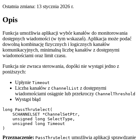
Ostatnia zmiana:
13 stycznia 2026 r.
Opis
Funkcja umożliwia aplikacji wybór kanałów do monitorowania
dostępnych wiadomości (w tym wskazań). Aplikacja może podać
dowolną kombinację fizycznych i logicznych kanałów
komunikacyjnych, minimalną liczbę kanałów z dostępnymi
wiadomościami oraz limit czasu.
Funkcja nie zwraca sterowania, dopóki nie wystąpi jedno z
poniższych:
Upłynie
Timeout
Liczba kanałów z
z dostępnymi
ChannelList
wiadomościami osiągnie lub przekroczy
ChannelThreshold
Wystąpi błąd
long PassThruSelect(

    SCHANNELSET *ChannelSetPtr,

    unsigned long SelectType,

    unsigned long Timeout

)
Przeznaczenie:
umożliwia aplikacji sprawdzanie
PassThruSelect