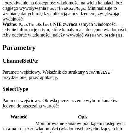
i oczekiwanie na dostępność wiadomości na wielu kanałach bez
ciągłego wywoływania
. Minimalizuje to
PassThruReadMsgs
wymianę danych między aplikacją a urządzeniem, zwiększając
wydajność.
Ważne:
NIE zwraca
samych wiadomości —
PassThruSelect
jedynie informację o tym, które kanały mają dostępne wiadomości.
Aby odebrać wiadomości, należy wywołać
.
PassThruReadMsgs
Parametry
ChannelSetPtr
Parametr wejściowy. Wskaźnik do struktury
SCHANNELSET
przydzielonej przez aplikację.
SelectType
Parametr wejściowy. Określa przeznaczenie wyboru kanałów.
Jedyna dopuszczalna wartość:
Wartość
Opis
Monitorowanie kanałów pod kątem dostępnych
wiadomości (wiadomości przychodzących lub
READABLE_TYPE