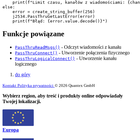
    print(f"Limit czasu, kanałów z wiadomościami: {chan
else:

    error = create_string_buffer(256)

    j2534.PassThruGetLastError(error)

    print(f"Błąd: {error.value.decode()}")
Funkcje powiązane
- Odczyt wiadomości z kanału
PassThruReadMsgs()
- Utworzenie połączenia fizycznego
PassThruConnect()
- Utworzenie kanału
PassThruLogicalConnect()
logicznego
do góry
Kontakt
Polityka prywatności
© 2026 Quantex GmbH
Wybierz region, aby treść i produkty online odpowiadały
Twojej lokalizacji.
Europa