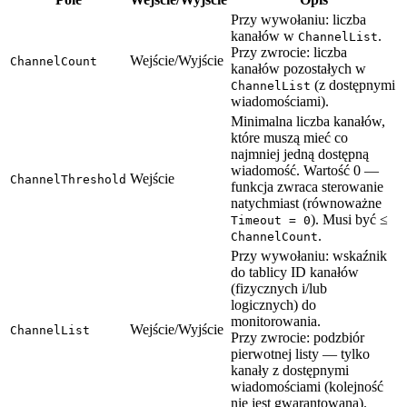
Przy wywołaniu: liczba
kanałów w
.
ChannelList
Przy zwrocie: liczba
Wejście/Wyjście
ChannelCount
kanałów pozostałych w
(z dostępnymi
ChannelList
wiadomościami).
Minimalna liczba kanałów,
które muszą mieć co
najmniej jedną dostępną
wiadomość. Wartość 0 —
Wejście
ChannelThreshold
funkcja zwraca sterowanie
natychmiast (równoważne
). Musi być ≤
Timeout = 0
.
ChannelCount
Przy wywołaniu: wskaźnik
do tablicy ID kanałów
(fizycznych i/lub
logicznych) do
monitorowania.
Wejście/Wyjście
ChannelList
Przy zwrocie: podzbiór
pierwotnej listy — tylko
kanały z dostępnymi
wiadomościami (kolejność
nie jest gwarantowana).