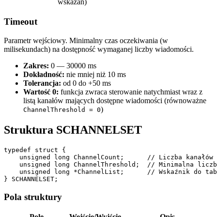
wskazań)
Timeout
Parametr wejściowy. Minimalny czas oczekiwania (w
milisekundach) na dostępność wymaganej liczby wiadomości.
Zakres:
0 — 30000 ms
Dokładność:
nie mniej niż 10 ms
Tolerancja:
od 0 do +50 ms
Wartość 0:
funkcja zwraca sterowanie natychmiast wraz z
listą kanałów mających dostępne wiadomości (równoważne
)
ChannelThreshold = 0
Struktura SCHANNELSET
typedef struct {

    unsigned long ChannelCount;      // Liczba kanałów 
    unsigned long ChannelThreshold;  // Minimalna liczb
    unsigned long *ChannelList;      // Wskaźnik do tab
} SCHANNELSET;
Pola struktury
Pole
Wejście/Wyjście
Opis