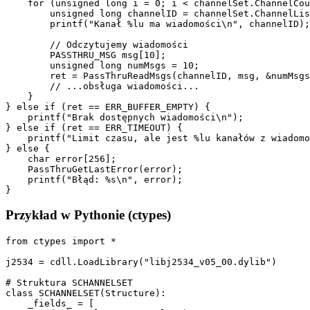
    for (unsigned long i = 0; i < channelSet.ChannelCou
        unsigned long channelID = channelSet.ChannelLis
        printf("Kanał %lu ma wiadomości\n", channelID);

        // Odczytujemy wiadomości

        PASSTHRU_MSG msg[10];

        unsigned long numMsgs = 10;

        ret = PassThruReadMsgs(channelID, msg, &numMsgs
        // ...obsługa wiadomości...

    }

} else if (ret == ERR_BUFFER_EMPTY) {

    printf("Brak dostępnych wiadomości\n");

} else if (ret == ERR_TIMEOUT) {

    printf("Limit czasu, ale jest %lu kanałów z wiadomo
} else {

    char error[256];

    PassThruGetLastError(error);

    printf("Błąd: %s\n", error);

}
Przykład w Pythonie (ctypes)
from ctypes import *

j2534 = cdll.LoadLibrary("libj2534_v05_00.dylib")

# Struktura SCHANNELSET

class SCHANNELSET(Structure):

    _fields_ = [
