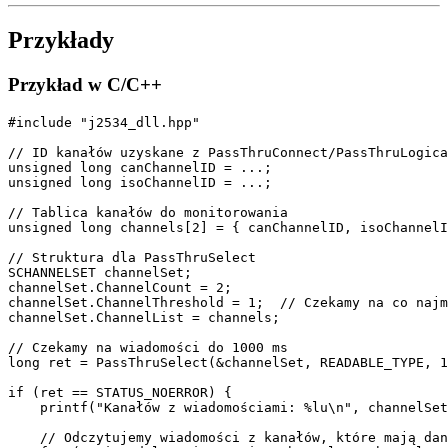
Przykłady
Przykład w C/C++
#include "j2534_dll.hpp"

// ID kanałów uzyskane z PassThruConnect/PassThruLogica
unsigned long canChannelID = ...;

unsigned long isoChannelID = ...;

// Tablica kanałów do monitorowania

unsigned long channels[2] = { canChannelID, isoChannelI
// Struktura dla PassThruSelect

SCHANNELSET channelSet;

channelSet.ChannelCount = 2;

channelSet.ChannelThreshold = 1;  // Czekamy na co najm
channelSet.ChannelList = channels;

// Czekamy na wiadomości do 1000 ms

long ret = PassThruSelect(&channelSet, READABLE_TYPE, 1
if (ret == STATUS_NOERROR) {

    printf("Kanałów z wiadomościami: %lu\n", channelSet
    // Odczytujemy wiadomości z kanałów, które mają dan