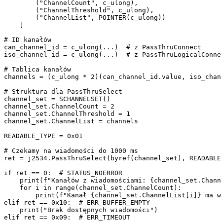
        ("ChannelCount", c_ulong),

        ("ChannelThreshold", c_ulong),

        ("ChannelList", POINTER(c_ulong))

    ]

# ID kanałów

can_channel_id = c_ulong(...)  # z PassThruConnect

iso_channel_id = c_ulong(...)  # z PassThruLogicalConne
# Tablica kanałów

channels = (c_ulong * 2)(can_channel_id.value, iso_chan
# Struktura dla PassThruSelect

channel_set = SCHANNELSET()

channel_set.ChannelCount = 2

channel_set.ChannelThreshold = 1

channel_set.ChannelList = channels

READABLE_TYPE = 0x01

# Czekamy na wiadomości do 1000 ms

ret = j2534.PassThruSelect(byref(channel_set), READABLE
if ret == 0:  # STATUS_NOERROR

    print(f"Kanałów z wiadomościami: {channel_set.Chann
    for i in range(channel_set.ChannelCount):

        print(f"Kanał {channel_set.ChannelList[i]} ma w
elif ret == 0x10:  # ERR_BUFFER_EMPTY

    print("Brak dostępnych wiadomości")

elif ret == 0x09:  # ERR_TIMEOUT
