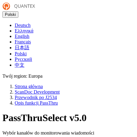
Polski
Deutsch
Ελληνικά
English
Français
日本語
Polski
Русский
中文
Twój region:
Europa
Strona główna
ScanDoc Development
Przewodnik po J2534
Opis funkcji PassThru
PassThruSelect
v5.0
Wybór kanałów do monitorowania wiadomości