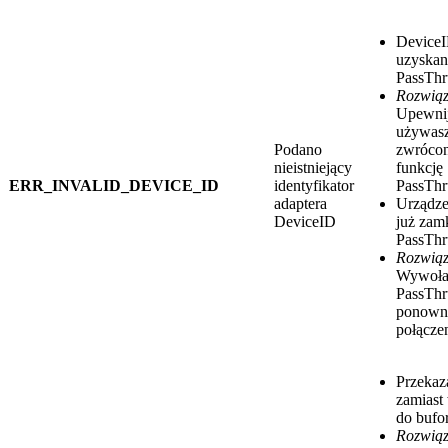
DeviceI
uzyskan
PassTh
Rozwiąz
Upewnij
używas
Podano
zwrócon
nieistniejący
funkcję
ERR_INVALID_DEVICE_ID
identyfikator
PassTh
adaptera
Urządze
DeviceID
już zam
PassThr
Rozwiąz
Wywoła
PassThr
ponowni
połącze
Przeka
zamiast
do bufo
Rozwiąz