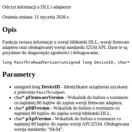
Odczyt informacji o DLL i adapterze
Ostatnia zmiana:
11 stycznia 2026 r.
Opis
Funkcja zwraca informacje o wersji biblioteki DLL, wersji firmware
adaptera oraz obsługiwanej wersji standardu J2534 API. Dane te są
przydatne do diagnostyki zgodności i debugowania.
long PassThruReadVersion(unsigned long DeviceID, char* 
Parametry
unsigned long
DeviceID
- Identyfikator urządzenia uzyskany
z polecenia
.
PassThruOpen
char*
pFirmwareVersion
- Wskaźnik do bufora o rozmiarze
co najmniej 80 bajtów do zapisu wersji firmware adaptera.
char*
pDllVersion
- Wskaźnik do bufora o rozmiarze co
najmniej 80 bajtów do zapisu wersji biblioteki DLL.
char*
pApiVersion
- Wskaźnik do bufora o rozmiarze co
najmniej 80 bajtów do zapisu wersji API J2534. Obsługiwana
wersja standardu: "04.04".