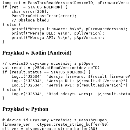
long ret = PassThruReadVersion(DeviceID, pFirmwareVersi
if (ret != STATUS_NOERROR) {

    char error[256];

    PassThruGetLastError(error);

    // Obsługa błędu

} else {

    printf("Wersja firmware: %s\n", pFirmwareVersion);

    printf("Wersja DLL: %s\n", pDllVersion);

    printf("Wersja API: %s\n", pApiVersion);

}
Przykład w Kotlin (Android)
// deviceID uzyskany wcześniej z ptOpen

val result = j2534.ptReadVersion(deviceID)

if (result.status == STATUS_NOERROR) {

    Log.i("J2534", "Wersja firmware: ${result.firmwareV
    Log.i("J2534", "Wersja DLL: ${result.dllVersion}")

    Log.i("J2534", "Wersja API: ${result.apiVersion}")

} else {

    Log.e("J2534", "Błąd odczytu wersji: ${result.statu
}
Przykład w Python
# device_id uzyskany wcześniej z PassThruOpen

firmware_ver = ctypes.create_string_buffer(80)

dll_ver = ctypes.create_string_buffer(80)
