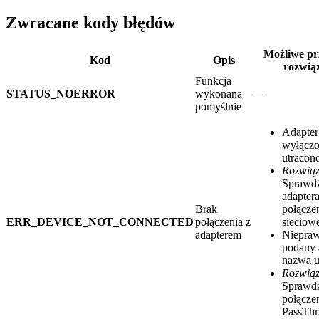
Zwracane kody błędów
Możliwe pr
Kod
Opis
rozwią
Funkcja
STATUS_NOERROR
wykonana
—
pomyślnie
Adapter 
wyłączo
utracon
Rozwiąz
Sprawdź
adaptera
Brak
połącze
ERR_DEVICE_NOT_CONNECTED
połączenia z
siecio
adapterem
Niepra
podany 
nazwa u
Rozwiąz
Sprawdź
połącze
PassTh