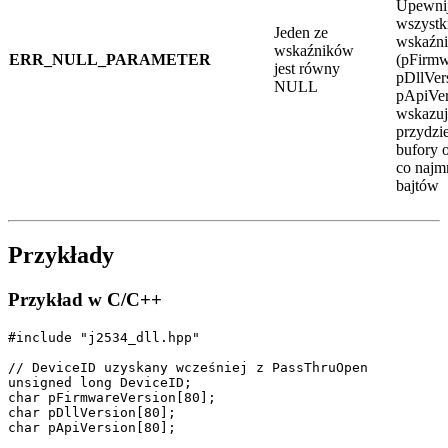
Upewnij
wszystki
Jeden ze
wskaźni
wskaźników
ERR_NULL_PARAMETER
(pFirmw
jest równy
pDllVer
NULL
pApiVer
wskazuj
przydzi
bufory 
co najm
bajtów
Przykłady
Przykład w C/C++
#include "j2534_dll.hpp"

// DeviceID uzyskany wcześniej z PassThruOpen

unsigned long DeviceID;

char pFirmwareVersion[80];

char pDllVersion[80];

char pApiVersion[80];
