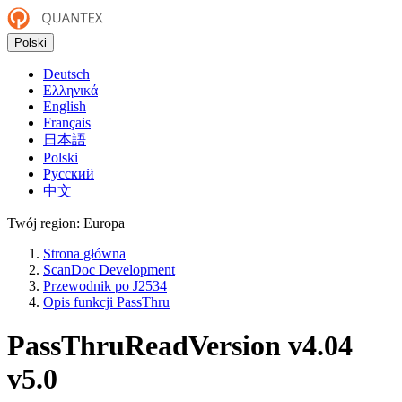
Polski
Deutsch
Ελληνικά
English
Français
日本語
Polski
Русский
中文
Twój region:
Europa
Strona główna
ScanDoc Development
Przewodnik po J2534
Opis funkcji PassThru
PassThruReadVersion
v4.04
v5.0