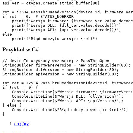
api_ver = ctypes.create_string_buffer(80)

ret = j2534.PassThruReadVersion(device_id, firmware_ver
if ret == 0:  # STATUS_NOERROR

    print(f"Wersja firmware: {firmware_ver.value.decode
    print(f"Wersja DLL: {dll_ver.value.decode()}")

    print(f"Wersja API: {api_ver.value.decode()}")

else:

    print(f"Błąd odczytu wersji: {ret}")
Przykład w C#
// deviceId uzyskany wcześniej z PassThruOpen

StringBuilder firmwareVersion = new StringBuilder(80);

StringBuilder dllVersion = new StringBuilder(80);

StringBuilder apiVersion = new StringBuilder(80);

int ret = J2534.PassThruReadVersion(deviceId, firmwareV
if (ret == 0) {

    Console.WriteLine($"Wersja firmware: {firmwareVersi
    Console.WriteLine($"Wersja DLL: {dllVersion}");

    Console.WriteLine($"Wersja API: {apiVersion}");

} else {

    Console.WriteLine($"Błąd odczytu wersji: {ret}");

}
do góry