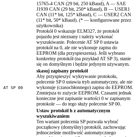
15765-4 CAN (29 bit, 250 kBaud), A — SAE
J1939 CAN (29 bit, 250* kBaud), B — USER1
CAN (11* bit, 125* kBaud), C — USER2 CAN
(11* bit, 50* kBaud). (* — konfigurowane przez
użytkownika)
Protokół 0 wskazuje ELM327, że protokół
pojazdu jest nieznany i należy wykonać
wyszukiwanie. Polecenie AT SP 0 ustawia
protokół na 0, ale nie wykonuje zapisu do
EEPROM (dla przyspieszenia). Jeśli wybrano
konkretny protokół (na przykład AT SP 3), stanie
się on domyślnym i będzie jedynym używanym.
skasuj zapisany protokół
Aby przyspieszyć wykrywanie protokołu,
polecenie SP 0 ustawia tryb automatyczny, ale nie
wykonuje (czasochłonnego) zapisu do EEPROM.
AT SP 00
Zmniejsza to zużycie EEPROM. Czasami jednak
konieczne jest zapisanie wartości 0 w zapisanym
protokole — do tego służy polecenie SP 00.
Ustaw protokół h z automatycznym
wyszukiwaniem
Ten wariant polecenia SP pozwala wybrać
początkowy (domyślny) protokół, zachowując
jednocześnie możliwość automatycznego