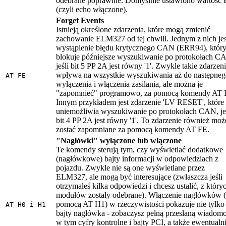
odebrane poprawnie. Domyślnie ustawiono wartość 
(czyli echo włączone).
Forget Events
Istnieją określone zdarzenia, które mogą zmienić
zachowanie ELM327 od tej chwili. Jednym z nich jes
wystąpienie błędu krytycznego CAN (ERR94), któr
blokuje późniejsze wyszukiwanie po protokołach C
jeśli bit 5 PP 2A jest równy '1'. Zwykle takie zdarzen
wpływa na wszystkie wyszukiwania aż do następneg
AT FE
wyłączenia i włączenia zasilania, ale można je
"zapomnieć" programowo, za pomocą komendy AT 
Innym przykładem jest zdarzenie 'LV RESET', które
uniemożliwia wyszukiwanie po protokołach CAN, je
bit 4 PP 2A jest równy '1'. To zdarzenie również moż
zostać zapomniane za pomocą komendy AT FE.
"Nagłówki" wyłączone lub włączone
Te komendy sterują tym, czy wyświetlać dodatkowe
(nagłówkowe) bajty informacji w odpowiedziach z
pojazdu. Zwykle nie są one wyświetlane przez
ELM327, ale mogą być interesujące (zwłaszcza jeśli
otrzymałeś kilka odpowiedzi i chcesz ustalić, z który
modułów zostały odebrane). Włączenie nagłówków (
pomocą AT H1) w rzeczywistości pokazuje nie tylko
AT H0 i H1
bajty nagłówka - zobaczysz pełną przesłaną wiadomo
w tym cyfry kontrolne i bajty PCI, a także ewentualn