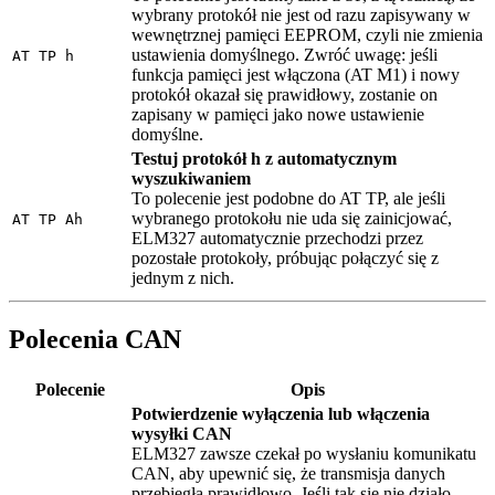
wybrany protokół nie jest od razu zapisywany w
wewnętrznej pamięci EEPROM, czyli nie zmienia
ustawienia domyślnego. Zwróć uwagę: jeśli
AT TP h
funkcja pamięci jest włączona (AT M1) i nowy
protokół okazał się prawidłowy, zostanie on
zapisany w pamięci jako nowe ustawienie
domyślne.
Testuj protokół h z automatycznym
wyszukiwaniem
To polecenie jest podobne do AT TP, ale jeśli
wybranego protokołu nie uda się zainicjować,
AT TP Ah
ELM327 automatycznie przechodzi przez
pozostałe protokoły, próbując połączyć się z
jednym z nich.
Polecenia CAN
Polecenie
Opis
Potwierdzenie wyłączenia lub włączenia
wysyłki CAN
ELM327 zawsze czekał po wysłaniu komunikatu
CAN, aby upewnić się, że transmisja danych
przebiegła prawidłowo. Jeśli tak się nie działo,