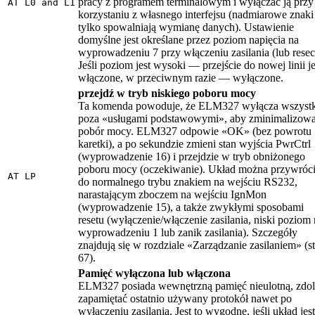
pracy z programem terminalowym i wyłączać ją przy
AT L0 and L1
korzystaniu z własnego interfejsu (nadmiarowe znaki
tylko spowalniają wymianę danych). Ustawienie
domyślne jest określane przez poziom napięcia na
wyprowadzeniu 7 przy włączeniu zasilania (lub resec
Jeśli poziom jest wysoki — przejście do nowej linii je
włączone, w przeciwnym razie — wyłączone.
przejdź w tryb niskiego poboru mocy
Ta komenda powoduje, że ELM327 wyłącza wszyst
poza «usługami podstawowymi», aby zminimalizow
pobór mocy. ELM327 odpowie «OK» (bez powrotu
karetki), a po sekundzie zmieni stan wyjścia PwrCtrl
(wyprowadzenie 16) i przejdzie w tryb obniżonego
poboru mocy (oczekiwanie). Układ można przywróc
AT LP
do normalnego trybu znakiem na wejściu RS232,
narastającym zboczem na wejściu IgnMon
(wyprowadzenie 15), a także zwykłymi sposobami
resetu (wyłączenie/włączenie zasilania, niski poziom
wyprowadzeniu 1 lub zanik zasilania). Szczegóły
znajdują się w rozdziale «Zarządzanie zasilaniem» (st
67).
Pamięć wyłączona lub włączona
ELM327 posiada wewnętrzną pamięć nieulotną, zdo
zapamiętać ostatnio używany protokół nawet po
wyłączeniu zasilania. Jest to wygodne, jeśli układ jest