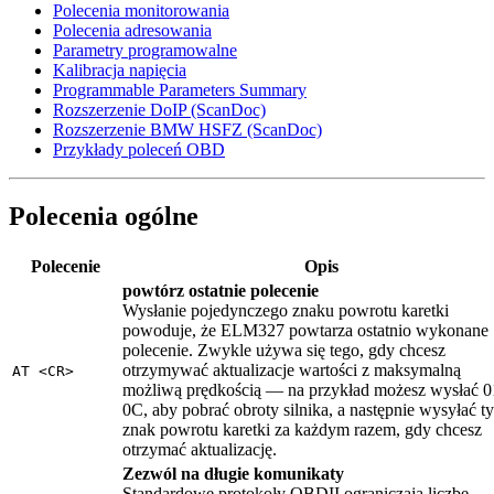
Polecenia monitorowania
Polecenia adresowania
Parametry programowalne
Kalibracja napięcia
Programmable Parameters Summary
Rozszerzenie DoIP (ScanDoc)
Rozszerzenie BMW HSFZ (ScanDoc)
Przykłady poleceń OBD
Polecenia ogólne
Polecenie
Opis
powtórz ostatnie polecenie
Wysłanie pojedynczego znaku powrotu karetki
powoduje, że ELM327 powtarza ostatnio wykonane
polecenie. Zwykle używa się tego, gdy chcesz
otrzymywać aktualizacje wartości z maksymalną
AT <CR>
możliwą prędkością — na przykład możesz wysłać 0
0C, aby pobrać obroty silnika, a następnie wysyłać t
znak powrotu karetki za każdym razem, gdy chcesz
otrzymać aktualizację.
Zezwól na długie komunikaty
Standardowe protokoły OBDII ograniczają liczbę