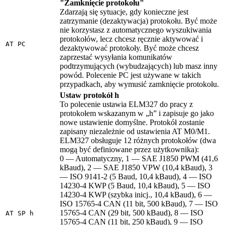
"Zamknięcie protokołu"
Zdarzają się sytuacje, gdy konieczne jest
zatrzymanie (dezaktywacja) protokołu. Być może
nie korzystasz z automatycznego wyszukiwania
protokołów, lecz chcesz ręcznie aktywować i
AT PC
dezaktywować protokoły. Być może chcesz
zaprzestać wysyłania komunikatów
podtrzymujących (wybudzających) lub masz inny
powód. Polecenie PC jest używane w takich
przypadkach, aby wymusić zamknięcie protokołu.
Ustaw protokół h
To polecenie ustawia ELM327 do pracy z
protokołem wskazanym w „h” i zapisuje go jako
nowe ustawienie domyślne. Protokół zostanie
zapisany niezależnie od ustawienia AT M0/M1.
ELM327 obsługuje 12 różnych protokołów (dwa
mogą być definiowane przez użytkownika):
0 — Automatyczny, 1 — SAE J1850 PWM (41,6
kBaud), 2 — SAE J1850 VPW (10,4 kBaud), 3
— ISO 9141-2 (5 Baud, 10,4 kBaud), 4 — ISO
14230-4 KWP (5 Baud, 10,4 kBaud), 5 — ISO
14230-4 KWP (szybka inicj., 10,4 kBaud), 6 —
ISO 15765-4 CAN (11 bit, 500 kBaud), 7 — ISO
15765-4 CAN (29 bit, 500 kBaud), 8 — ISO
AT SP h
15765-4 CAN (11 bit, 250 kBaud), 9 — ISO