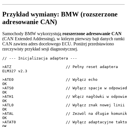
Przykład wymiany: BMW (rozszerzone
adresowanie CAN)
Samochody BMW wykorzystują
rozszerzone adresowanie CAN
(CAN Extended Addressing), w którym pierwszy bajt danych ramki
CAN zawiera adres docelowego ECU. Poniżej przedstawiono
rzeczywisty przykład sesji diagnostycznej.
// --- Inicjalizacja adaptera ---
>ATZ                        
// Pełny reset adaptera
ELM327 v2.3

>ATE0                       
// Wyłącz echo
OK

>ATS0                       
// Wyłącz spacje w odpowied
OK

>ATH1                       
// Włącz nagłówki w odpowie
OK

>ATL0                       
// Wyłącz znak nowej linii
OK

>ATAL                       
// Zezwól na długie komunik
OK

>ATAT0                      
// Wyłącz adaptacyjne takto
OK
