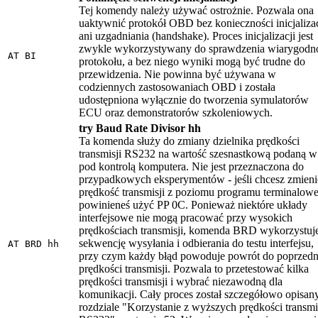
Tej komendy należy używać ostrożnie. Pozwala ona
uaktywnić protokół OBD bez konieczności inicjalizac
ani uzgadniania (handshake). Proces inicjalizacji jest
zwykle wykorzystywany do sprawdzenia wiarygodn
AT BI
protokołu, a bez niego wyniki mogą być trudne do
przewidzenia. Nie powinna być używana w
codziennych zastosowaniach OBD i została
udostępniona wyłącznie do tworzenia symulatorów
ECU oraz demonstratorów szkoleniowych.
try Baud Rate Divisor hh
Ta komenda służy do zmiany dzielnika prędkości
transmisji RS232 na wartość szesnastkową podaną w
pod kontrolą komputera. Nie jest przeznaczona do
przypadkowych eksperymentów - jeśli chcesz zmieni
prędkość transmisji z poziomu programu terminalow
powinieneś użyć PP 0C. Ponieważ niektóre układy
interfejsowe nie mogą pracować przy wysokich
prędkościach transmisji, komenda BRD wykorzystuj
sekwencję wysyłania i odbierania do testu interfejsu,
AT BRD hh
przy czym każdy błąd powoduje powrót do poprzedn
prędkości transmisji. Pozwala to przetestować kilka
prędkości transmisji i wybrać niezawodną dla
komunikacji. Cały proces został szczegółowo opisan
rozdziale "Korzystanie z wyższych prędkości transmi