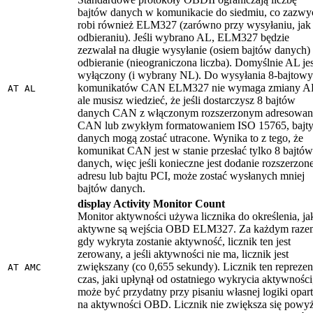
bajtów danych w komunikacie do siedmiu, co zazwy
robi również ELM327 (zarówno przy wysyłaniu, jak 
odbieraniu). Jeśli wybrano AL, ELM327 będzie
zezwalał na długie wysyłanie (osiem bajtów danych) 
odbieranie (nieograniczona liczba). Domyślnie AL jes
wyłączony (i wybrany NL). Do wysyłania 8-bajtow
komunikatów CAN ELM327 nie wymaga zmiany A
AT AL
ale musisz wiedzieć, że jeśli dostarczysz 8 bajtów
danych CAN z włączonym rozszerzonym adresowa
CAN lub zwykłym formatowaniem ISO 15765, bajt
danych mogą zostać utracone. Wynika to z tego, że
komunikat CAN jest w stanie przesłać tylko 8 bajtów
danych, więc jeśli konieczne jest dodanie rozszerzon
adresu lub bajtu PCI, może zostać wysłanych mniej
bajtów danych.
display Activity Monitor Count
Monitor aktywności używa licznika do określenia, ja
aktywne są wejścia OBD ELM327. Za każdym raze
gdy wykryta zostanie aktywność, licznik ten jest
zerowany, a jeśli aktywności nie ma, licznik jest
zwiększany (co 0,655 sekundy). Licznik ten reprezen
AT AMC
czas, jaki upłynął od ostatniego wykrycia aktywności,
może być przydatny przy pisaniu własnej logiki opart
na aktywności OBD. Licznik nie zwiększa się powyż