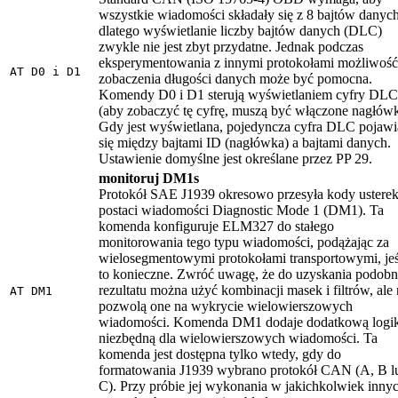
wszystkie wiadomości składały się z 8 bajtów danych
dlatego wyświetlanie liczby bajtów danych (DLC)
zwykle nie jest zbyt przydatne. Jednak podczas
eksperymentowania z innymi protokołami możliwość
AT D0 i D1
zobaczenia długości danych może być pomocna.
Komendy D0 i D1 sterują wyświetlaniem cyfry DLC
(aby zobaczyć tę cyfrę, muszą być włączone nagłówk
Gdy jest wyświetlana, pojedyncza cyfra DLC pojawi
się między bajtami ID (nagłówka) a bajtami danych.
Ustawienie domyślne jest określane przez PP 29.
monitoruj DM1s
Protokół SAE J1939 okresowo przesyła kody ustere
postaci wiadomości Diagnostic Mode 1 (DM1). Ta
komenda konfiguruje ELM327 do stałego
monitorowania tego typu wiadomości, podążając za
wielosegmentowymi protokołami transportowymi, jeś
to konieczne. Zwróć uwagę, że do uzyskania podob
rezultatu można użyć kombinacji masek i filtrów, ale 
AT DM1
pozwolą one na wykrycie wielowierszowych
wiadomości. Komenda DM1 dodaje dodatkową logi
niezbędną dla wielowierszowych wiadomości. Ta
komenda jest dostępna tylko wtedy, gdy do
formatowania J1939 wybrano protokół CAN (A, B l
C). Przy próbie jej wykonania w jakichkolwiek inny