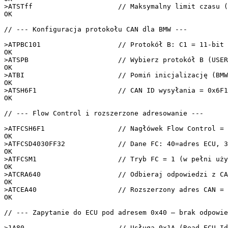
>ATSTff                     
// Maksymalny limit czasu (
OK

// --- Konfiguracja protokołu CAN dla BMW ---
>ATPBC101                   
// Protokół B: C1 = 11-bit 
OK

>ATSPB                      
// Wybierz protokół B (USER
OK

>ATBI                       
// Pomiń inicjalizację (BMW
OK

>ATSH6F1                    
// CAN ID wysyłania = 0x6F1
OK

// --- Flow Control i rozszerzone adresowanie ---
>ATFCSH6F1                  
// Nagłówek Flow Control = 
OK

>ATFCSD4030FF32             
// Dane FC: 40=adres ECU, 3
OK

>ATFCSM1                    
// Tryb FC = 1 (w pełni uży
OK

>ATCRA640                   
// Odbieraj odpowiedzi z CA
OK

>ATCEA40                    
// Rozszerzony adres CAN = 
OK

// --- Zapytanie do ECU pod adresem 0x40 — brak odpowie
>1A80                       
// Usługa 0x1A (Read ECU Id