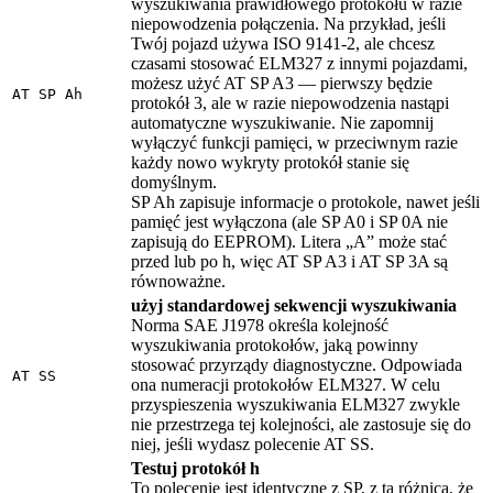
wyszukiwania prawidłowego protokołu w razie
niepowodzenia połączenia. Na przykład, jeśli
Twój pojazd używa ISO 9141-2, ale chcesz
czasami stosować ELM327 z innymi pojazdami,
możesz użyć AT SP A3 — pierwszy będzie
AT SP Ah
protokół 3, ale w razie niepowodzenia nastąpi
automatyczne wyszukiwanie. Nie zapomnij
wyłączyć funkcji pamięci, w przeciwnym razie
każdy nowo wykryty protokół stanie się
domyślnym.
SP Ah zapisuje informacje o protokole, nawet jeśli
pamięć jest wyłączona (ale SP A0 i SP 0A nie
zapisują do EEPROM). Litera „A” może stać
przed lub po h, więc AT SP A3 i AT SP 3A są
równoważne.
użyj standardowej sekwencji wyszukiwania
Norma SAE J1978 określa kolejność
wyszukiwania protokołów, jaką powinny
stosować przyrządy diagnostyczne. Odpowiada
AT SS
ona numeracji protokołów ELM327. W celu
przyspieszenia wyszukiwania ELM327 zwykle
nie przestrzega tej kolejności, ale zastosuje się do
niej, jeśli wydasz polecenie AT SS.
Testuj protokół h
To polecenie jest identyczne z SP, z tą różnicą, że