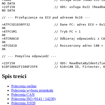
NO DATA

>22F150                     
// UDS: usługa 0x22 (ReadDa
NO DATA

// --- Przełączenie na ECU pod adresem 0x10 ---
>ATFCSD1030FF32             
// Dane FC: adres ECU = 0x1
OK

>ATFCSM1                    
// Tryb FC = 1
OK

>ATCRA610                   
// Odbieraj odpowiedzi z CA
OK

>ATCEA10                    
// Rozszerzony adres CAN = 
OK

// --- Pomyślna odpowiedź ---
>22F150                     
// UDS: ReadDataByIdentifie
610F10662F1500F25F0         
// 610=CAN ID, F1=tester, 0
Spis treści
Polecenia ogólne
Polecenia wyboru protokołu
Polecenia CAN
Polecenia ISO (9141 / 14230)
Polecenia J1939