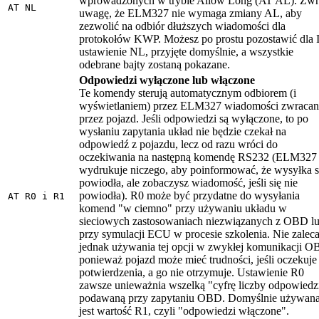
wprowadzonych w trybie Allow Long (AT AL). Zw
AT NL
uwagę, że ELM327 nie wymaga zmiany AL, aby
zezwolić na odbiór dłuższych wiadomości dla
protokołów KWP. Możesz po prostu pozostawić dla 
ustawienie NL, przyjęte domyślnie, a wszystkie
odebrane bajty zostaną pokazane.
Odpowiedzi wyłączone lub włączone
Te komendy sterują automatycznym odbiorem (i
wyświetlaniem) przez ELM327 wiadomości zwraca
przez pojazd. Jeśli odpowiedzi są wyłączone, to po
wysłaniu zapytania układ nie będzie czekał na
odpowiedź z pojazdu, lecz od razu wróci do
oczekiwania na następną komendę RS232 (ELM327 
wydrukuje niczego, aby poinformować, że wysyłka s
powiodła, ale zobaczysz wiadomość, jeśli się nie
powiodła). R0 może być przydatne do wysyłania
AT R0 i R1
komend "w ciemno" przy używaniu układu w
sieciowych zastosowaniach niezwiązanych z OBD l
przy symulacji ECU w procesie szkolenia. Nie zaleca
jednak używania tej opcji w zwykłej komunikacji O
ponieważ pojazd może mieć trudności, jeśli oczekuje
potwierdzenia, a go nie otrzymuje. Ustawienie R0
zawsze unieważnia wszelką "cyfrę liczby odpowiedz
podawaną przy zapytaniu OBD. Domyślnie używan
jest wartość R1, czyli "odpowiedzi włączone".