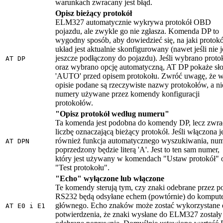
warunkach zwracany jest błąd.
Opisz bieżący protokół
ELM327 automatycznie wykrywa protokół OBD
pojazdu, ale zwykle go nie zgłasza. Komenda DP to
wygodny sposób, aby dowiedzieć się, na jaki protokó
układ jest aktualnie skonfigurowany (nawet jeśli nie j
jeszcze podłączony do pojazdu). Jeśli wybrano proto
AT DP
oraz wybrano opcję automatyczną, AT DP pokaże sł
'AUTO' przed opisem protokołu. Zwróć uwagę, że 
opisie podane są rzeczywiste nazwy protokołów, a ni
numery używane przez komendy konfiguracji
protokołów.
"Opisz protokół według numeru"
Ta komenda jest podobna do komendy DP, lecz zwra
liczbę oznaczającą bieżący protokół. Jeśli włączona j
również funkcja automatycznego wyszukiwania, nu
AT DPN
poprzedzony będzie literą 'A'. Jest to ten sam numer,
który jest używany w komendach "Ustaw protokół" 
"Test protokołu".
"Echo" wyłączone lub włączone
Te komendy sterują tym, czy znaki odebrane przez po
RS232 będą odsyłane echem (powtórnie) do komput
głównego. Echo znaków może zostać wykorzystane 
AT E0 i E1
potwierdzenia, że znaki wysłane do ELM327 zostały