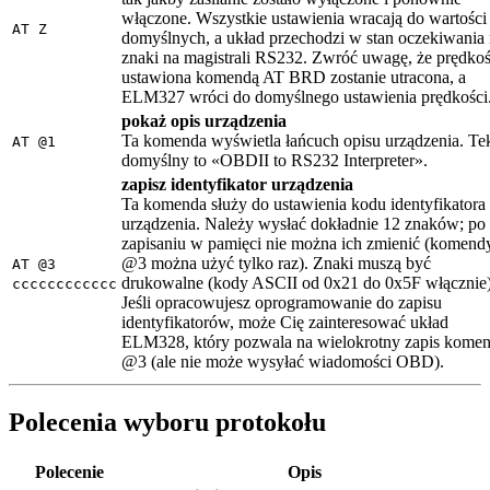
włączone. Wszystkie ustawienia wracają do wartości
AT Z
domyślnych, a układ przechodzi w stan oczekiwania
znaki na magistrali RS232. Zwróć uwagę, że prędko
ustawiona komendą AT BRD zostanie utracona, a
ELM327 wróci do domyślnego ustawienia prędkości
pokaż opis urządzenia
Ta komenda wyświetla łańcuch opisu urządzenia. Te
AT @1
domyślny to «OBDII to RS232 Interpreter».
zapisz identyfikator urządzenia
Ta komenda służy do ustawienia kodu identyfikatora
urządzenia. Należy wysłać dokładnie 12 znaków; po
zapisaniu w pamięci nie można ich zmienić (komend
@3 można użyć tylko raz). Znaki muszą być
AT @3
drukowalne (kody ASCII od 0x21 do 0x5F włącznie)
cccccccccccc
Jeśli opracowujesz oprogramowanie do zapisu
identyfikatorów, może Cię zainteresować układ
ELM328, który pozwala na wielokrotny zapis kome
@3 (ale nie może wysyłać wiadomości OBD).
Polecenia wyboru protokołu
Polecenie
Opis