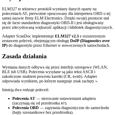
ELM327 to tekstowy protokół wymiany danych oparty na
poleceniach AT, pierwotnie opracowany dla interpretera OBD o tej
samej nazwie firmy ELM Electronics. Dzięki swojej prostocie stał
się de facto standardem diagnostyki OBD-II i jest obsługiwany
przez zdecydowaną większość aplikacji i bibliotek diagnostycznych.
Adapter ScanDoc implementuje
ELM327 v2.3
z rozszerzonym
zestawem poleceń, obejmującym obsługę
DoIP (Diagnostics over
IP)
do diagnostyki przez Ethernet w nowoczesnych samochodach.
Zasada działania
Wymiana danych odbywa się przez interfejs szeregowy (WLAN,
BLE lub USB). Polecenia wysyłane są jako tekst ASCII i
zakończone znakiem powrotu karetki (CR,
). Adapter
0x0D
odpowiada wynikiem, po którym następuje znak zachęty
.
>
Istnieją dwa rodzaje poleceń:
Polecenia AT
— sterowanie ustawieniami adaptera
(zaczynają się od przedrostka
).
AT
Polecenia OBD
— zapytania diagnostyczne do samochodu
(bajty szesnastkowe bez przedrostka).