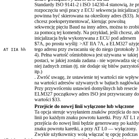
Standardy ISO 9141-2 i ISO 14230-4 stanowią, że p
rozpoczęciu sesji pracy z ECU sekwencja inicjalizacj
powinna być skierowana na określony adres ($33). Je
chcesz poeksperymentować, kierując powolną
sekwencję pięciu Baud na inny adres, można to zrobi
za pomocą tej komendy. Na przykład, jeśli chcesz, a
inicjalizacja była wykonywana z ECU pod adresem
$7A, po prostu wyślij: >AT IIA 7A, a ELM327 użyj
tego adresu przy zwracaniu się do niego (protokoły 3
AT IIA hh
4). Pełna wartość ośmiobitowa jest używana w takiej
postaci, w jakiej została zadana - nie wprowadza się 
niej żadnych zmian (tj. nie dodaje się bitów parzystoś
itp.)
. Zwróć uwagę, że ustawienie tej wartości nie wpływ
na wartości adresów używanych w bajtach nagłówka
Przy przywróceniu ustawień domyślnych lub resecie
ELM327 początkowy adres ISO jest przywracany do
wartości $33.
Przejście do nowej linii wyłączone lub włączone
Ta opcja steruje wysyłaniem znaków przejścia do no
linii po każdym znaku powrotu karetki. Przy AT L1 
przejścia do nowej linii będzie generowany po każd
znaku powrotu karetki, a przy AT L0 — wyłączony.
Zwykle użytkownicy wolą włączać tę opcję podczas