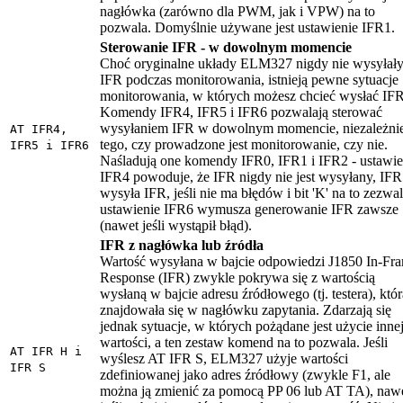
nagłówka (zarówno dla PWM, jak i VPW) na to
pozwala. Domyślnie używane jest ustawienie IFR1.
Sterowanie IFR - w dowolnym momencie
Choć oryginalne układy ELM327 nigdy nie wysyłał
IFR podczas monitorowania, istnieją pewne sytuacje
monitorowania, w których możesz chcieć wysłać IFR
Komendy IFR4, IFR5 i IFR6 pozwalają sterować
wysyłaniem IFR w dowolnym momencie, niezależni
AT IFR4,
tego, czy prowadzone jest monitorowanie, czy nie.
IFR5 i IFR6
Naśladują one komendy IFR0, IFR1 i IFR2 - ustawie
IFR4 powoduje, że IFR nigdy nie jest wysyłany, IF
wysyła IFR, jeśli nie ma błędów i bit 'K' na to zezwal
ustawienie IFR6 wymusza generowanie IFR zawsze
(nawet jeśli wystąpił błąd).
IFR z nagłówka lub źródła
Wartość wysyłana w bajcie odpowiedzi J1850 In-Fr
Response (IFR) zwykle pokrywa się z wartością
wysłaną w bajcie adresu źródłowego (tj. testera), któr
znajdowała się w nagłówku zapytania. Zdarzają się
jednak sytuacje, w których pożądane jest użycie inne
wartości, a ten zestaw komend na to pozwala. Jeśli
AT IFR H i
wyślesz AT IFR S, ELM327 użyje wartości
IFR S
zdefiniowanej jako adres źródłowy (zwykle F1, ale
można ją zmienić za pomocą PP 06 lub AT TA), naw