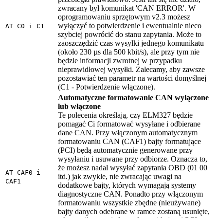
zwracany był komunikat 'CAN ERROR'. W
oprogramowaniu sprzętowym v2.3 możesz
wyłączyć to potwierdzenie i ewentualnie nieco
AT C0 i C1
szybciej powrócić do stanu zapytania. Może to
zaoszczędzić czas wysyłki jednego komunikatu
(około 230 µs dla 500 kbit/s), ale przy tym nie
będzie informacji zwrotnej w przypadku
nieprawidłowej wysyłki. Zalecamy, aby zawsze
pozostawiać ten parametr na wartości domyślnej
(C1 - Potwierdzenie włączone).
Automatyczne formatowanie CAN wyłączone
lub włączone
Te polecenia określają, czy ELM327 będzie
pomagać Ci formatować wysyłane i odbierane
dane CAN. Przy włączonym automatycznym
formatowaniu CAN (CAF1) bajty formatujące
(PCI) będą automatycznie generowane przy
wysyłaniu i usuwane przy odbiorze. Oznacza to,
że możesz nadal wysyłać zapytania OBD (01 00
AT CAF0 i
itd.) jak zwykle, nie zwracając uwagi na
CAF1
dodatkowe bajty, których wymagają systemy
diagnostyczne CAN. Ponadto przy włączonym
formatowaniu wszystkie zbędne (nieużywane)
bajty danych odebrane w ramce zostaną usunięte,