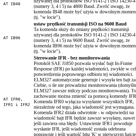
używanej dla protokołów ISO 9141-2 i ISO 14230-4
AT IB48
(numery 3, 4 i 5) na 4800 Baud. Zwróć uwagę, że
komenda IB48 może być użyta w dowolnym momen
(tj. "w locie").
ustaw prędkość transmisji ISO na 9600 Baud
Ta komenda służy do zmiany prędkości transmisji
używanej dla protokołów ISO 9141-2 i ISO 14230-4
AT IB96
(numery 3, 4 i 5) na 9600 Baud. Zwróć uwagę, że
komenda IB96 może być użyta w dowolnym momen
(tj. "w locie").
Sterowanie IFR - bez monitorowania
Protokół SAE J1850 pozwala wysłać bajt In-Frame
Response (IFR) po każdej wiadomości, zwykle w ce
potwierdzenia poprawnego odbioru tej wiadomości.
ELM327 automatycznie generuje i wysyła ten bajt za
Ciebie, o ile nie prowadzisz monitorowania (domyśln
ELM327 zawsze milczy podczas monitorowania). T
zachowanie można zmienić za pomocą komendy IFR
AT IFR0,
Komenda IFR0 wyłącza wysyłanie wszystkich IFR,
IFR1 i IFR2
niezależnie od tego, jaka wiadomość jest wymagana.
Komenda IFR2 działa odwrotnie - w odpowiedzi na
wiadomość bajt IFR będzie zawsze wysyłany, nawet
jeśli zawiera ona błędy. Ustawienie IFR1 powoduje
wysłanie IFR, jeśli wiadomość została odebrana
poprawnie i jeśli wartość bitu 'K' w pierwszym bajcie