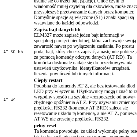
usunie się co trzeci bajt (spację). Choć czyni to
wiadomość mniej czytelną dla człowieka, może znac
przyspieszyć przetwarzanie danych przez komputer.
Domyślnie spacje są włączone (S1) i znaki spacji są
wstawiane do każdej odpowiedzi.
Zapisz bajt danych hh
ELM327 może zapisać jeden bajt informacji w
specjalnej pamięci nieulotnej, która zachowuje swoją
zawartość nawet po wyłączeniu zasilania. Po prostu
podaj bajt, który chcesz zapisać, a następnie pobierz 
AT SD hh
za pomocą komendy odczytu danych (AT RD). Ta
komórka doskonale nadaje się do przechowywania
ustawień użytkownika, identyfikatorów urządzeń,
liczenia powtórzeń lub innych informacji.
Ciepły restart
Podobna do komendy AT Z, ale bez testowania diod
LED przy włączeniu. Użytkownicy mogą uznać to z
wygodny sposób na szybkie «rozpoczęcie od nowa»
AT WS
zbędnego opóźnienia AT Z. Przy używaniu zmienny
prędkości RS232 (komendy AT BRD) zaleca się
resetowanie układu tą komendą, a nie AT Z, poniewa
AT WS nie zresetuje prędkości RS232.
pełny reset
Ta komenda powoduje, że układ wykonuje pełny rese
tak jakby zasilanie zostało wyłączone i ponownie