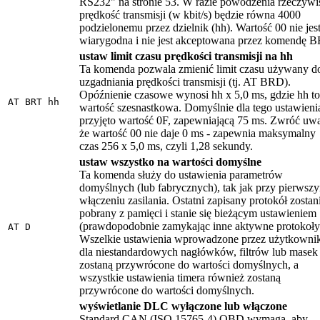
RS232" na stronie 53. W razie powodzenia rzeczywi
prędkość transmisji (w kbit/s) będzie równa 4000
podzielonemu przez dzielnik (hh). Wartość 00 nie jes
wiarygodna i nie jest akceptowana przez komendę 
ustaw limit czasu prędkości transmisji na hh
Ta komenda pozwala zmienić limit czasu używany d
uzgadniania prędkości transmisji (tj. AT BRD).
Opóźnienie czasowe wynosi hh x 5,0 ms, gdzie hh to
AT BRT hh
wartość szesnastkowa. Domyślnie dla tego ustawieni
przyjęto wartość 0F, zapewniającą 75 ms. Zwróć uw
że wartość 00 nie daje 0 ms - zapewnia maksymalny
czas 256 x 5,0 ms, czyli 1,28 sekundy.
ustaw wszystko na wartości domyślne
Ta komenda służy do ustawienia parametrów
domyślnych (lub fabrycznych), tak jak przy pierwsz
włączeniu zasilania. Ostatni zapisany protokół zostan
pobrany z pamięci i stanie się bieżącym ustawieniem
(prawdopodobnie zamykając inne aktywne protokoły
AT D
Wszelkie ustawienia wprowadzone przez użytkowni
dla niestandardowych nagłówków, filtrów lub masek
zostaną przywrócone do wartości domyślnych, a
wszystkie ustawienia timera również zostaną
przywrócone do wartości domyślnych.
wyświetlanie DLC wyłączone lub włączone
Standard CAN (ISO 15765-4) OBD wymaga, aby