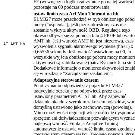
FF (wewnętrzna logika zatrzymuje go na tej wartości)
pozostaje na 00 podczas monitorowania.
ustaw limit czasu Act Mon Timeout na hh
ELM327 może przechodzić w tryb obniżonego pobo
mocy ("uśpienia"), jeśli przez określony czas nie
zostanie wykryta aktywność OBD. Regulacja tego
okresu odbywa się za pomocą bitu 4 PP 0F lub warto
AMT hh. Jeśli wartość AMT hh jest niezerowa, czas
AT AMT hh
wyzwolenia sygnału alarmowego wyniesie (hh+1) x
0,65536 sekundy. Jeśli wartość ustawiono na 00, to
wszystkie wyjścia obniżonego poboru mocy monitor
aktywności są zablokowane (patrz Rysunek 6 na str. 
Dodatkowe informacje o monitorze aktywności znajd
się w rozdziale "Zarządzanie zasilaniem".
Adaptacyjne sterowanie czasem
Po otrzymaniu odpowiedzi z pojazdu ELM327
tradycyjnie oczekuje na odpowiedź przez czas
ustawiony parametrem AT ST hh. Aby zapewnić
działanie układu z szerokim zakresem pojazdów, war
domyślną ustawiono jako zachowawczą (powolną).
Mimo możliwości regulacji wiele osób nie dysponow
sprzętem ani doświadczeniem pozwalającym wyznac
najlepszą wartość. Funkcja Adaptive Timing
automatycznie ustawia wartość limitu czasu zgodnie 
rzeczywistym czasem reakcji Twojego pojazdu. Przy