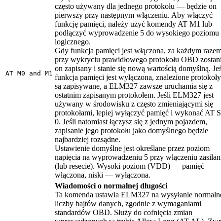
często używany dla jednego protokołu — będzie on
pierwszy przy następnym włączeniu. Aby włączyć
funkcję pamięci, należy użyć komendy AT M1 lub
podłączyć wyprowadzenie 5 do wysokiego poziomu
logicznego.
Gdy funkcja pamięci jest włączona, za każdym raze
przy wykryciu prawidłowego protokołu OBD zostan
on zapisany i stanie się nową wartością domyślną. Jeś
AT M0 and M1
funkcja pamięci jest wyłączona, znalezione protokoły
są zapisywane, a ELM327 zawsze uruchamia się z
ostatnim zapisanym protokołem. Jeśli ELM327 jest
używany w środowisku z często zmieniającymi się
protokołami, lepiej wyłączyć pamięć i wykonać AT 
0. Jeśli natomiast łączysz się z jednym pojazdem,
zapisanie jego protokołu jako domyślnego będzie
najbardziej rozsądne.
Ustawienie domyślne jest określane przez poziom
napięcia na wyprowadzeniu 5 przy włączeniu zasilan
(lub resecie). Wysoki poziom (VDD) — pamięć
włączona, niski — wyłączona.
Wiadomości o normalnej długości
Ta komenda ustawia ELM327 na wysyłanie normaln
liczby bajtów danych, zgodnie z wymaganiami
standardów OBD. Służy do cofnięcia zmian