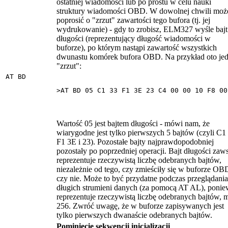
ostatniej wiadomości lub po prostu w celu nauki
struktury wiadomości OBD. W dowolnej chwili moż
poprosić o "zrzut" zawartości tego bufora (tj. jej
wydrukowanie) - gdy to zrobisz, ELM327 wyśle bajt
długości (reprezentujący długość wiadomości w
buforze), po którym nastąpi zawartość wszystkich
dwunastu komórek bufora OBD. Na przykład oto je
"zrzut":
AT BD
>AT BD 05 C1 33 F1 3E 23 C4 00 00 10 F8 00
Wartość 05 jest bajtem długości - mówi nam, że
wiarygodne jest tylko pierwszych 5 bajtów (czyli C1
F1 3E i 23). Pozostałe bajty najprawdopodobniej
pozostały po poprzedniej operacji. Bajt długości zaw
reprezentuje rzeczywistą liczbę odebranych bajtów,
niezależnie od tego, czy zmieściły się w buforze OB
czy nie. Może to być przydatne podczas przeglądania
długich strumieni danych (za pomocą AT AL), poni
reprezentuje rzeczywistą liczbę odebranych bajtów, 
256. Zwróć uwagę, że w buforze zapisywanych jest
tylko pierwszych dwanaście odebranych bajtów.
Pominięcie sekwencji inicjalizacji