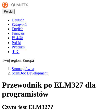
Polski
Deutsch
Ελληνικά
English
Français
日本語
Polski
Русский
中文
Twój region:
Europa
Strona główna
ScanDoc Development
Przewodnik po ELM327 dla
programistów
Czym jest ELM327?