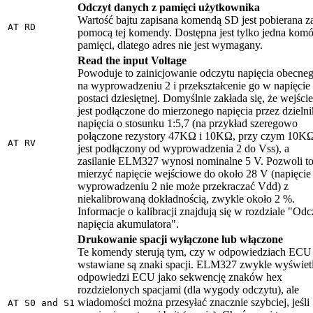
Odczyt danych z pamięci użytkownika
Wartość bajtu zapisana komendą SD jest pobierana z
AT RD
pomocą tej komendy. Dostępna jest tylko jedna kom
pamięci, dlatego adres nie jest wymagany.
Read the input Voltage
Powoduje to zainicjowanie odczytu napięcia obecne
na wyprowadzeniu 2 i przekształcenie go w napięcie
postaci dziesiętnej. Domyślnie zakłada się, że wejście
jest podłączone do mierzonego napięcia przez dzielni
napięcia o stosunku 1:5,7 (na przykład szeregowo
połączone rezystory 47KΩ i 10KΩ, przy czym 10K
AT RV
jest podłączony od wyprowadzenia 2 do Vss), a
zasilanie ELM327 wynosi nominalne 5 V. Pozwoli t
mierzyć napięcie wejściowe do około 28 V (napięcie
wyprowadzeniu 2 nie może przekraczać Vdd) z
niekalibrowaną dokładnością, zwykle około 2 %.
Informacje o kalibracji znajdują się w rozdziale "Odc
napięcia akumulatora".
Drukowanie spacji wyłączone lub włączone
Te komendy sterują tym, czy w odpowiedziach ECU
wstawiane są znaki spacji. ELM327 zwykle wyświet
odpowiedzi ECU jako sekwencję znaków hex
rozdzielonych spacjami (dla wygody odczytu), ale
wiadomości można przesyłać znacznie szybciej, jeśli
AT S0 and S1