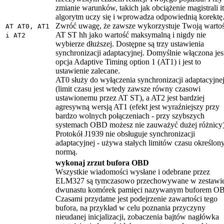
zmianie warunków, takich jak obciążenie magistrali it
algorytm uczy się i wprowadza odpowiednią korektę
Zwróć uwagę, że zawsze wykorzystuje Twoją warto
AT AT0, AT1
AT ST hh jako wartość maksymalną i nigdy nie
i AT2
wybierze dłuższej. Dostępne są trzy ustawienia
synchronizacji adaptacyjnej. Domyślnie włączona jes
opcja Adaptive Timing option 1 (AT1) i jest to
ustawienie zalecane.
AT0 służy do wyłączenia synchronizacji adaptacyjne
(limit czasu jest wtedy zawsze równy czasowi
ustawionemu przez AT ST), a AT2 jest bardziej
agresywną wersją AT1 (efekt jest wyraźniejszy przy
bardzo wolnych połączeniach - przy szybszych
systemach OBD możesz nie zauważyć dużej różnicy)
Protokół J1939 nie obsługuje synchronizacji
adaptacyjnej - używa stałych limitów czasu określon
normą.
wykonaj zrzut bufora OBD
Wszystkie wiadomości wysłane i odebrane przez
ELM327 są tymczasowo przechowywane w zestawi
dwunastu komórek pamięci nazywanym buforem O
Czasami przydatne jest podejrzenie zawartości tego
bufora, na przykład w celu poznania przyczyny
nieudanej inicjalizacji, zobaczenia bajtów nagłówka