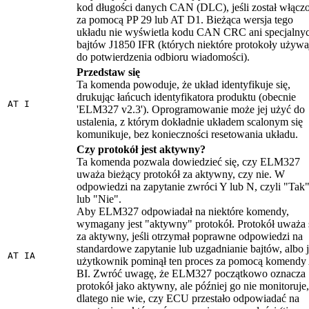
kod długości danych CAN (DLC), jeśli został włącz
za pomocą PP 29 lub AT D1. Bieżąca wersja tego
układu nie wyświetla kodu CAN CRC ani specjalny
bajtów J1850 IFR (których niektóre protokoły używa
do potwierdzenia odbioru wiadomości).
Przedstaw się
Ta komenda powoduje, że układ identyfikuje się,
drukując łańcuch identyfikatora produktu (obecnie
AT I
'ELM327 v2.3'). Oprogramowanie może jej użyć do
ustalenia, z którym dokładnie układem scalonym się
komunikuje, bez konieczności resetowania układu.
Czy protokół jest aktywny?
Ta komenda pozwala dowiedzieć się, czy ELM327
uważa bieżący protokół za aktywny, czy nie. W
odpowiedzi na zapytanie zwróci Y lub N, czyli "Tak
lub "Nie".
Aby ELM327 odpowiadał na niektóre komendy,
wymagany jest "aktywny" protokół. Protokół uważa 
za aktywny, jeśli otrzymał poprawne odpowiedzi na
standardowe zapytanie lub uzgadnianie bajtów, albo j
AT IA
użytkownik pominął ten proces za pomocą komendy
BI. Zwróć uwagę, że ELM327 początkowo oznacza
protokół jako aktywny, ale później go nie monitoruje,
dlatego nie wie, czy ECU przestało odpowiadać na