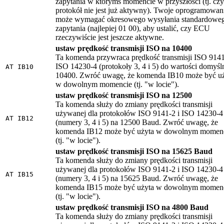
zapytania w którymś momencie w przyszłości (tj. czy
protokół nie jest już aktywny). Twoje oprogramowan
może wymagać okresowego wysyłania standardowe
zapytania (najlepiej 01 00), aby ustalić, czy ECU
rzeczywiście jest jeszcze aktywne.
ustaw prędkość transmisji ISO na 10400
Ta komenda przywraca prędkość transmisji ISO 9141
ISO 14230-4 (protokoły 3, 4 i 5) do wartości domyśl
AT IB10
10400. Zwróć uwagę, że komenda IB10 może być u
w dowolnym momencie (tj. "w locie").
ustaw prędkość transmisji ISO na 12500
Ta komenda służy do zmiany prędkości transmisji
używanej dla protokołów ISO 9141-2 i ISO 14230-4
AT IB12
(numery 3, 4 i 5) na 12500 Baud. Zwróć uwagę, że
komenda IB12 może być użyta w dowolnym momen
(tj. "w locie").
ustaw prędkość transmisji ISO na 15625 Baud
Ta komenda służy do zmiany prędkości transmisji
używanej dla protokołów ISO 9141-2 i ISO 14230-4
AT IB15
(numery 3, 4 i 5) na 15625 Baud. Zwróć uwagę, że
komenda IB15 może być użyta w dowolnym momen
(tj. "w locie").
ustaw prędkość transmisji ISO na 4800 Baud
Ta komenda służy do zmiany prędkości transmisji