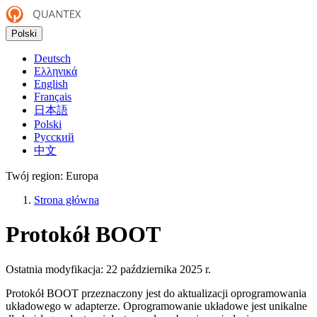
Polski
Deutsch
Ελληνικά
English
Français
日本語
Polski
Русский
中文
Twój region:
Europa
Strona główna
Protokół BOOT
Ostatnia modyfikacja:
22 października 2025 r.
Protokół BOOT przeznaczony jest do aktualizacji oprogramowania
układowego w adapterze. Oprogramowanie układowe jest unikalne