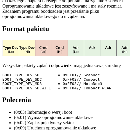
dla każdego adaptera i dostępne do pobrania na żądanie z serwera.
Oprogramowanie układowe jest zaszyfrowane i ma stały rozmiar.
Zadaniem programu bootloadera jest przesłanie pliku
oprogramowania układowego do urządzenia.
Format pakietu
Wszystkie pakiety żądań i odpowiedzi mają jednakową strukturę
BOOT_TYPE_DEV_SD	= 0xFF01// ScanDoc

BOOT_TYPE_DEV_SDC	= 0xFF02// Compact

BOOT_TYPE_DEV_MD3	= 0xFF03// MotoDoc3

BOOT_TYPE_DEV_SDCWIFI	= 0xFF04// Compact WLAN
Polecenia
(0x03) Informacje o wersji boot
(0x01) Wymaż oprogramowanie układowe
(0x02) Zapisz pojedynczy sektor
(0x09) Uruchom oprogramowanie układowe