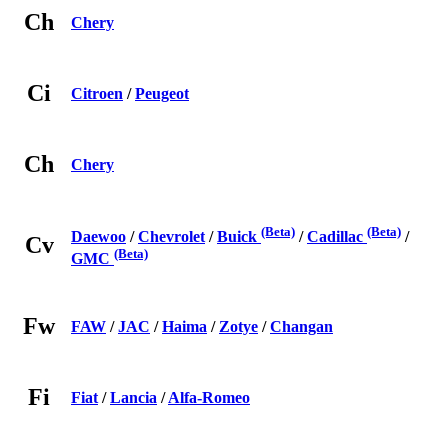
Ch
Chery
Ci
Citroen
/
Peugeot
Ch
Chery
(Beta)
(Beta)
Daewoo
/
Chevrolet
/
Buick
/
Cadillac
/
Cv
(Beta)
GMC
Fw
FAW
/
JAC
/
Haima
/
Zotye
/
Changan
Fi
Fiat
/
Lancia
/
Alfa-Romeo