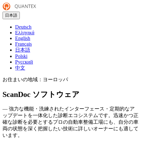
日本語
Deutsch
Ελληνικά
English
Français
日本語
Polski
Русский
中文
お住まいの地域：
ヨーロッパ
ScanDoc ソフトウェア
— 強力な機能・洗練されたインターフェース・定期的なア
ップデートを一体化した診断エコシステムです。迅速かつ正
確な診断を必要とするプロの自動車整備工場にも、自分の車
両の状態を深く把握したい技術に詳しいオーナーにも適して
います。