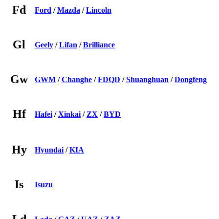
Fd
Ford
/
Mazda
/
Lincoln
Gl
Geely
/
Lifan
/
Brilliance
Gw
GWM
/
Changhe
/
FDQD
/
Shuanghuan
/
Dongfeng
Hf
Hafei
/
Xinkai
/
ZX
/
BYD
Hy
Hyundai
/
KIA
Is
Isuzu