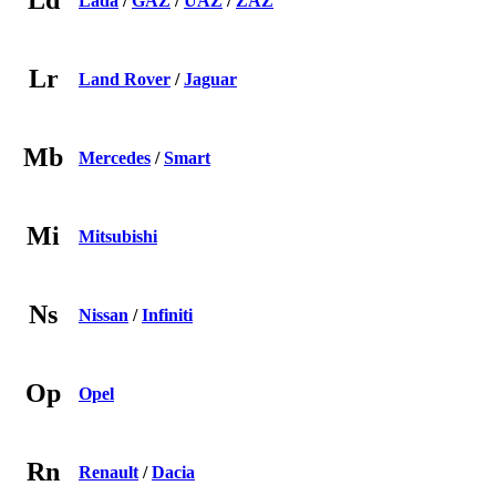
Ld
Lada
/
GAZ
/
UAZ
/
ZAZ
Lr
Land Rover
/
Jaguar
Mb
Mercedes
/
Smart
Mi
Mitsubishi
Ns
Nissan
/
Infiniti
Op
Opel
Rn
Renault
/
Dacia