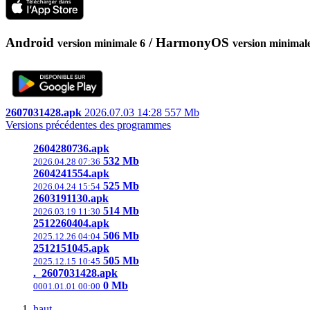
Android
/
HarmonyOS
version minimale 6
version minimal
2607031428.apk
2026.07.03 14:28
557 Mb
Versions précédentes des programmes
2604280736.apk
532 Mb
2026.04.28 07:36
2604241554.apk
525 Mb
2026.04.24 15:54
2603191130.apk
514 Mb
2026.03.19 11:30
2512260404.apk
506 Mb
2025.12.26 04:04
2512151045.apk
505 Mb
2025.12.15 10:45
._2607031428.apk
0 Mb
0001.01.01 00:00
haut